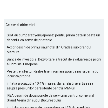
Cele mai citite stiri
SUA au cumparat yeni japonezi pentru prima data in peste un
deceniu, ca semn de prietenie
Accor deschide primul sau hotel din Oradea sub brandul
Mercure
Banca de Investitii si Dezvoltare a trecut de evaluarea pe piloni
a Comisiei Europene
Peste trei sferturi dintre tinerii romani spun ca nu isi permit o
locuinta proprie
Inflatia a scazut la 10,4% in iunie, dar analistii avertizeaza
asupra presiunilor persistente pentru IMM-uri
IKEA deschide doua puncte de servicii in centrul comercial
Grand Arena din sudul Bucurestiului
Imobiliarele comerciale concentreaza 54% din creditele