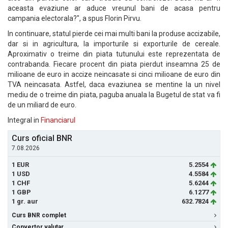
aceasta evaziune ar aduce vreunul bani de acasa pentru
campania electorala?", a spus Florin Pirvu.
In continuare, statul pierde cei mai multi bani la produse accizabile,
dar si in agricultura, la importurile si exporturile de cereale.
Aproximativ o treime din piata tutunului este reprezentata de
contrabanda. Fiecare procent din piata pierdut inseamna 25 de
milioane de euro in accize neincasate si cinci milioane de euro din
TVA neincasata. Astfel, daca evaziunea se mentine la un nivel
mediu de o treime din piata, paguba anuala la Bugetul de stat va fi
de un miliard de euro.
Integral in
Financiarul
Curs oficial BNR
7.08.2026
1 EUR
5.2554
1 USD
4.5584
1 CHF
5.6244
1 GBP
6.1277
1 gr. aur
632.7824
Curs BNR complet
Convertor valutar