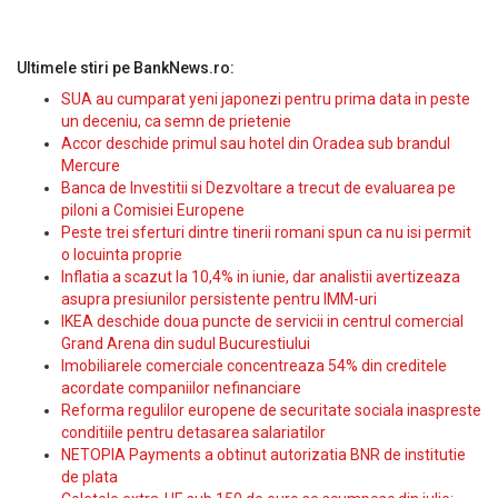
Ultimele stiri pe BankNews.ro:
SUA au cumparat yeni japonezi pentru prima data in peste
un deceniu, ca semn de prietenie
Accor deschide primul sau hotel din Oradea sub brandul
Mercure
Banca de Investitii si Dezvoltare a trecut de evaluarea pe
piloni a Comisiei Europene
Peste trei sferturi dintre tinerii romani spun ca nu isi permit
o locuinta proprie
Inflatia a scazut la 10,4% in iunie, dar analistii avertizeaza
asupra presiunilor persistente pentru IMM-uri
IKEA deschide doua puncte de servicii in centrul comercial
Grand Arena din sudul Bucurestiului
Imobiliarele comerciale concentreaza 54% din creditele
acordate companiilor nefinanciare
Reforma regulilor europene de securitate sociala inaspreste
conditiile pentru detasarea salariatilor
NETOPIA Payments a obtinut autorizatia BNR de institutie
de plata