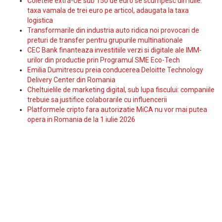
Coletele extra-UE sub 150 de euro se scumpesc din iulie:
taxa vamala de trei euro pe articol, adaugata la taxa
logistica
Transformarile din industria auto ridica noi provocari de
preturi de transfer pentru grupurile multinationale
CEC Bank finanteaza investitiile verzi si digitale ale IMM-
urilor din productie prin Programul SME Eco-Tech
Emilia Dumitrescu preia conducerea Deloitte Technology
Delivery Center din Romania
Cheltuielile de marketing digital, sub lupa fiscului: companiile
trebuie sa justifice colaborarile cu influencerii
Platformele cripto fara autorizatie MiCA nu vor mai putea
opera in Romania de la 1 iulie 2026