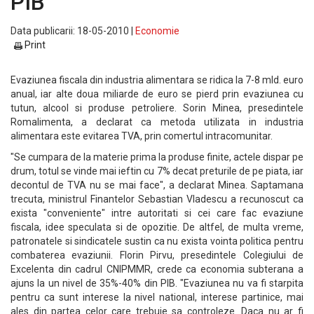
PIB
Data publicarii: 18-05-2010 |
Economie
Print
Evaziunea fiscala din industria alimentara se ridica la 7-8 mld. euro
anual, iar alte doua miliarde de euro se pierd prin evaziunea cu
tutun, alcool si produse petroliere. Sorin Minea, presedintele
Romalimenta, a declarat ca metoda utilizata in industria
alimentara este evitarea TVA, prin comertul intracomunitar.
"Se cumpara de la materie prima la produse finite, actele dispar pe
drum, totul se vinde mai ieftin cu 7% decat preturile de pe piata, iar
decontul de TVA nu se mai face", a declarat Minea. Saptamana
trecuta, ministrul Finantelor Sebastian Vladescu a recunoscut ca
exista "conveniente" intre autoritati si cei care fac evaziune
fiscala, idee speculata si de opozitie. De altfel, de multa vreme,
patronatele si sindicatele sustin ca nu exista vointa politica pentru
combaterea evaziunii. Florin Pirvu, presedintele Colegiului de
Excelenta din cadrul CNIPMMR, crede ca economia subterana a
ajuns la un nivel de 35%-40% din PIB. "Evaziunea nu va fi starpita
pentru ca sunt interese la nivel national, interese partinice, mai
ales din partea celor care trebuie sa controleze. Daca nu ar fi