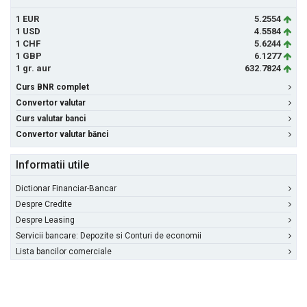
1 EUR
5.2554
1 USD
4.5584
1 CHF
5.6244
1 GBP
6.1277
1 gr. aur
632.7824
Curs BNR complet
Convertor valutar
Curs valutar banci
Convertor valutar bănci
Informatii utile
Dictionar Financiar-Bancar
Despre Credite
Despre Leasing
Servicii bancare: Depozite si Conturi de economii
Lista bancilor comerciale