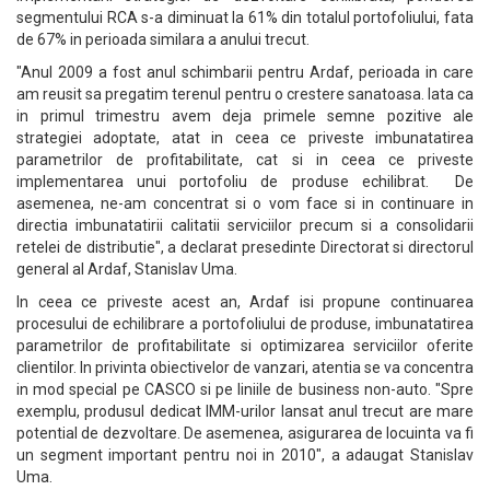
segmentului RCA s-a diminuat la 61% din totalul portofoliului, fata
de 67% in perioada similara a anului trecut.
"Anul 2009 a fost anul schimbarii pentru Ardaf, perioada in care
am reusit sa pregatim terenul pentru o crestere sanatoasa. Iata ca
in primul trimestru avem deja primele semne pozitive ale
strategiei adoptate, atat in ceea ce priveste imbunatatirea
parametrilor de profitabilitate, cat si in ceea ce priveste
implementarea unui portofoliu de produse echilibrat. De
asemenea, ne-am concentrat si o vom face si in continuare in
directia imbunatatirii calitatii serviciilor precum si a consolidarii
retelei de distributie", a declarat presedinte Directorat si directorul
general al Ardaf, Stanislav Uma.
In ceea ce priveste acest an, Ardaf isi propune continuarea
procesului de echilibrare a portofoliului de produse, imbunatatirea
parametrilor de profitabilitate si optimizarea serviciilor oferite
clientilor. In privinta obiectivelor de vanzari, atentia se va concentra
in mod special pe CASCO si pe liniile de business non-auto. "Spre
exemplu, produsul dedicat IMM-urilor lansat anul trecut are mare
potential de dezvoltare. De asemenea, asigurarea de locuinta va fi
un segment important pentru noi in 2010", a adaugat Stanislav
Uma.