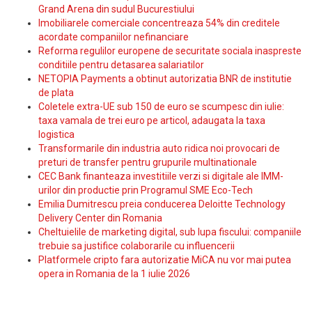
Grand Arena din sudul Bucurestiului
Imobiliarele comerciale concentreaza 54% din creditele
acordate companiilor nefinanciare
Reforma regulilor europene de securitate sociala inaspreste
conditiile pentru detasarea salariatilor
NETOPIA Payments a obtinut autorizatia BNR de institutie
de plata
Coletele extra-UE sub 150 de euro se scumpesc din iulie:
taxa vamala de trei euro pe articol, adaugata la taxa
logistica
Transformarile din industria auto ridica noi provocari de
preturi de transfer pentru grupurile multinationale
CEC Bank finanteaza investitiile verzi si digitale ale IMM-
urilor din productie prin Programul SME Eco-Tech
Emilia Dumitrescu preia conducerea Deloitte Technology
Delivery Center din Romania
Cheltuielile de marketing digital, sub lupa fiscului: companiile
trebuie sa justifice colaborarile cu influencerii
Platformele cripto fara autorizatie MiCA nu vor mai putea
opera in Romania de la 1 iulie 2026