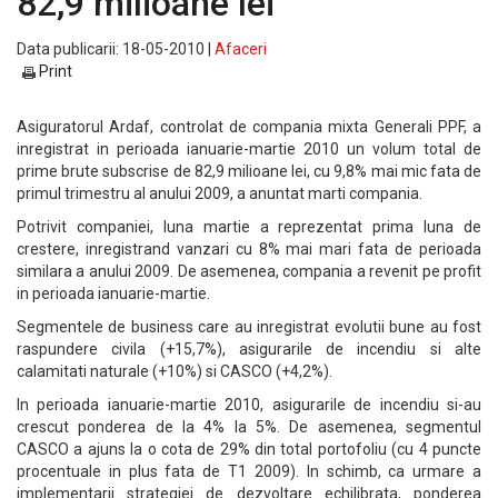
82,9 milioane lei
Data publicarii: 18-05-2010 |
Afaceri
Print
Asiguratorul Ardaf, controlat de compania mixta Generali PPF, a
inregistrat in perioada ianuarie-martie 2010 un volum total de
prime brute subscrise de 82,9 milioane lei, cu 9,8% mai mic fata de
primul trimestru al anului 2009, a anuntat marti compania.
Potrivit companiei, luna martie a reprezentat prima luna de
crestere, inregistrand vanzari cu 8% mai mari fata de perioada
similara a anului 2009. De asemenea, compania a revenit pe profit
in perioada ianuarie-martie.
Segmentele de business care au inregistrat evolutii bune au fost
raspundere civila (+15,7%), asigurarile de incendiu si alte
calamitati naturale (+10%) si CASCO (+4,2%).
In perioada ianuarie-martie 2010, asigurarile de incendiu si-au
crescut ponderea de la 4% la 5%. De asemenea, segmentul
CASCO a ajuns la o cota de 29% din total portofoliu (cu 4 puncte
procentuale in plus fata de T1 2009). In schimb, ca urmare a
implementarii strategiei de dezvoltare echilibrata, ponderea