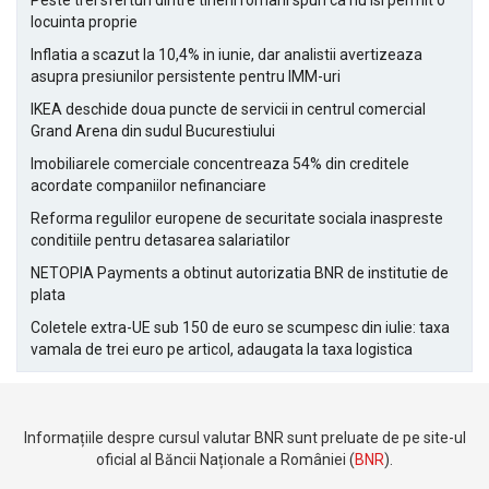
Peste trei sferturi dintre tinerii romani spun ca nu isi permit o
locuinta proprie
Inflatia a scazut la 10,4% in iunie, dar analistii avertizeaza
asupra presiunilor persistente pentru IMM-uri
IKEA deschide doua puncte de servicii in centrul comercial
Grand Arena din sudul Bucurestiului
Imobiliarele comerciale concentreaza 54% din creditele
acordate companiilor nefinanciare
Reforma regulilor europene de securitate sociala inaspreste
conditiile pentru detasarea salariatilor
NETOPIA Payments a obtinut autorizatia BNR de institutie de
plata
Coletele extra-UE sub 150 de euro se scumpesc din iulie: taxa
vamala de trei euro pe articol, adaugata la taxa logistica
Informațiile despre cursul valutar BNR sunt preluate de pe site-ul
oficial al Băncii Naționale a României (
BNR
).