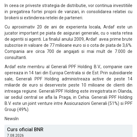
In ceea ce priveste strategia de distributie, vor continua investitiile
in pregatirea fortei proprii de vanzari, in consolidarea relatiei cu
brokerii si extinderea retelei de parteneri.
Cu aproximativ 20 de ani de experienta locala, Ardaf este un
jucator important pe piata de asigurari generale, cu o vasta retea
de agentii si agenti. La finalul anului 2009, Ardaf avea prime brute
subscrise in valoare de 77 milioane euro si o cota de piata de 3,6%.
Compania are circa 700 de angajati si mai mult de 7.000 de
consultanti.
Ardaf este membru al Generali PPF Holding B.V., companie care
opereaza in 14 tari din Europa Centrala si de Est. Prin subsidiarele
sale, Generali PPF Holding administreaza active de peste 14
miliarde de euro si deserveste peste 10 milioane de clienti din
intreaga regiune. Generali PPF Holding este inregistrata in Olanda,
iar sediul central se afla la Praga, in Cehia. Generali PPF Holding
B.V. este un joint venture intre Assicurazioni Generali (51%) si PPF
Group (49%).
NewsIn
Curs oficial BNR
7.08.2026