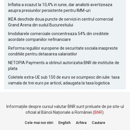
Inflatia a scazut la 10,4% in iunie, dar analistii avertizeaza
asupra presiunilor persistente pentru IMM-uri
IKEA deschide doua puncte de servicii in centrul comercial
Grand Arena din sudul Bucurestiului
Imobiliarele comerciale concentreaza 54% din creditele
acordate companiilor nefinanciare
Reforma regulilor europene de securitate sociala inaspreste
conditiile pentru detasarea salariatilor
NETOPIA Payments a obtinut autorizatia BNR de institutie de
plata
Coletele extra-UE sub 150 de euro se scumpesc din iulie: taxa
vamala de trei euro pe articol, adaugata la taxa logistica
Informațiile despre cursul valutar BNR sunt preluate de pe site-ul
oficial al Băncii Naționale a României (
BNR
).
Cele mai noi stiri
English
Arhiva
Cautare