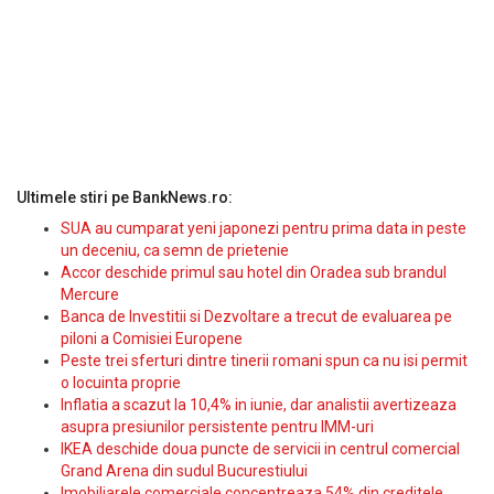
Ultimele stiri pe BankNews.ro:
SUA au cumparat yeni japonezi pentru prima data in peste
un deceniu, ca semn de prietenie
Accor deschide primul sau hotel din Oradea sub brandul
Mercure
Banca de Investitii si Dezvoltare a trecut de evaluarea pe
piloni a Comisiei Europene
Peste trei sferturi dintre tinerii romani spun ca nu isi permit
o locuinta proprie
Inflatia a scazut la 10,4% in iunie, dar analistii avertizeaza
asupra presiunilor persistente pentru IMM-uri
IKEA deschide doua puncte de servicii in centrul comercial
Grand Arena din sudul Bucurestiului
Imobiliarele comerciale concentreaza 54% din creditele