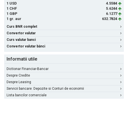
1 USD
4.5584
1 CHF
5.6244
1 GBP
6.1277
1 gr. aur
632.7824
Curs BNR complet
Convertor valutar
Curs valutar banci
Convertor valutar bănci
Informatii utile
Dictionar Financiar-Bancar
Despre Credite
Despre Leasing
Servicii bancare: Depozite si Conturi de economii
Lista bancilor comerciale