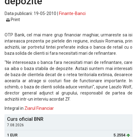
depozite
Data publicarii: 19-05-2010 |
Finante-Banci
Print
OTP Bank, cel mai mare grup financiar maghiar, urmareste sa isi
intareasca prezenta pe pietele din regiune, inclusiv Romania, prin
achizitii, iar portretul tintei preferate indica o banca de retail cu o
baza solida de clienti si fara necesitati mari de refinantare.
"Ne intereseaza o banca fara necesitati mari de refinantare, care
sa aiba o baza stabila de depozite. Astazi suntem mai interesati
de baza de clientela decat de o retea teritoriala extinsa, deoarece
aceasta ar atrage si costuri fixe de functionare importante. In
schimb, o baza de clienti solida aduce venituri", spune Laszlo Wolf,
director general adjunct al grupului, responsabil de partea de
achizitii intr-un interviu acordat ZF.
Integral in
Ziarul Financiar
Curs oficial BNR
7.08.2026
1 EUR
5.2554