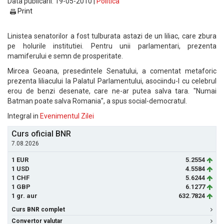
Data publicarii: 19-05-2010 |
Politica
Print
Linistea senatorilor a fost tulburata astazi de un liliac, care zbura
pe holurile institutiei. Pentru unii parlamentari, prezenta
mamiferului e semn de prosperitate.
Mircea Geoana, presedintele Senatului, a comentat metaforic
prezenta liliacului la Palatul Parlamentului, asociindu-l cu celebrul
erou de benzi desenate, care ne-ar putea salva tara. "Numai
Batman poate salva Romania", a spus social-democratul.
Integral in
Evenimentul Zilei
Curs oficial BNR
7.08.2026
1 EUR
5.2554
1 USD
4.5584
1 CHF
5.6244
1 GBP
6.1277
1 gr. aur
632.7824
Curs BNR complet
Convertor valutar