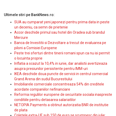
Ultimele stiri pe BankNews.ro:
SUA au cumparat yeni japonezi pentru prima data in peste
un deceniu, ca semn de prietenie
Accor deschide primul sau hotel din Oradea sub brandul
Mercure
Banca de Investitii si Dezvoltare a trecut de evaluarea pe
piloni a Comisiei Europene
Peste trei sferturi dintre tinerii romani spun ca nu isi permit
o locuinta proprie
Inflatia a scazut la 10,4% in iunie, dar analistii avertizeaza
asupra presiunilor persistente pentru IMM-uri
IKEA deschide doua puncte de servicii in centrul comercial
Grand Arena din sudul Bucurestiului
Imobiliarele comerciale concentreaza 54% din creditele
acordate companiilor nefinanciare
Reforma regulilor europene de securitate sociala inaspreste
conditiile pentru detasarea salariatilor
NETOPIA Payments a obtinut autorizatia BNR de institutie
de plata
Coletele extra-UE sub 150 de euro se scumpesc din iulie: