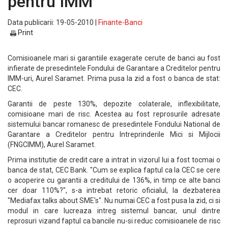
pentru IMM
Data publicarii: 19-05-2010 |
Finante-Banci
Print
Comisioanele mari si garantiile exagerate cerute de banci au fost
infierate de presedintele Fondului de Garantare a Creditelor pentru
IMM-uri, Aurel Saramet. Prima pusa la zid a fost o banca de stat:
CEC.
Garantii de peste 130%, depozite colaterale, inflexibilitate,
comisioane mari de risc. Acestea au fost reprosurile adresate
sistemului bancar romanesc de presedintele Fondului National de
Garantare a Creditelor pentru Intreprinderile Mici si Mijlocii
(FNGCIMM), Aurel Saramet.
Prima institutie de credit care a intrat in vizorul lui a fost tocmai o
banca de stat, CEC Bank. "Cum se explica faptul ca la CEC se cere
o acoperire cu garantii a creditului de 136%, in timp ce alte banci
cer doar 110%?", s-a intrebat retoric oficialul, la dezbaterea
"Mediafax talks about SME's". Nu numai CEC a fost pusa la zid, ci si
modul in care lucreaza intreg sistemul bancar, unul dintre
reprosuri vizand faptul ca bancile nu-si reduc comisioanele de risc