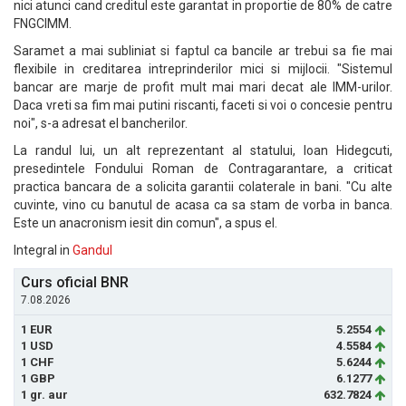
nici atunci cand creditul este garantat in proportie de 80% de catre
FNGCIMM.
Saramet a mai subliniat si faptul ca bancile ar trebui sa fie mai
flexibile in creditarea intreprinderilor mici si mijlocii. "Sistemul
bancar are marje de profit mult mai mari decat ale IMM-urilor.
Daca vreti sa fim mai putini riscanti, faceti si voi o concesie pentru
noi", s-a adresat el bancherilor.
La randul lui, un alt reprezentant al statului, Ioan Hidegcuti,
presedintele Fondului Roman de Contragarantare, a criticat
practica bancara de a solicita garantii colaterale in bani. "Cu alte
cuvinte, vino cu banutul de acasa ca sa stam de vorba in banca.
Este un anacronism iesit din comun", a spus el.
Integral in
Gandul
Curs oficial BNR
7.08.2026
1 EUR
5.2554
1 USD
4.5584
1 CHF
5.6244
1 GBP
6.1277
1 gr. aur
632.7824