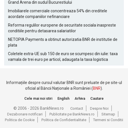
Grand Arena din sudul Bucurestiului
Imobiliarele comerciale concentreaza 54% din creditele
acordate companiilor nefinanciare
Reforma regulilor europene de securitate sociala inaspreste
conditiile pentru detasarea salariatilor
NETOPIA Payments a obtinut autorizatia BNR de institutie de
plata
Coletele extra-UE sub 150 de euro se scumpesc din iulie: taxa
vamala de trei euro pe articol, adaugata la taxa logistica
Informațiile despre cursul valutar BNR sunt preluate de pe site-ul
oficial al Băncii Naționale a României (
BNR
).
Cele mai noi stiri
English
Arhiva
Cautare
© 2006 - 2026 BankNews.ro
Contact
Despre Noi
Dezabonare notificari
Publicitate pe BankNews.ro
Sitemap
Politica de Cookie
Politica de Confidentialitate
Termeni si Conditii