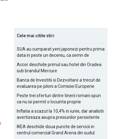
Cele mai citite stiri
SUA au cumparat yeni japonezi pentru prima
data in peste un deceniu, ca semn de
prietenie
Accor deschide primul sau hotel din Oradea
sub brandul Mercure
Banca de Investitii si Dezvoltare a trecut de
evaluarea pe piloni a Comisiei Europene
Peste trei sferturi dintre tinerii romani spun
ca nu isi permit o locuinta proprie
Inflatia a scazut la 10,4% in iunie, dar analistii
avertizeaza asupra presiunilor persistente
e
pentru IMM-uri
IKEA deschide doua puncte de servicii in
centrul comercial Grand Arena din sudul