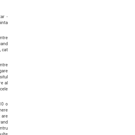
ar -
uinta
ntre
cand
, cat
ntre
gare
situl
re al
cele
10 o
mere
 are
trand
entru
ulte