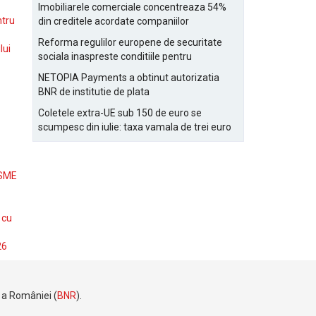
Bucurestiului
Imobiliarele comerciale concentreaza 54%
ntru
din creditele acordate companiilor
nefinanciare
Reforma regulilor europene de securitate
lui
sociala inaspreste conditiile pentru
detasarea salariatilor
NETOPIA Payments a obtinut autorizatia
BNR de institutie de plata
Coletele extra-UE sub 150 de euro se
scumpesc din iulie: taxa vamala de trei euro
pe articol, adaugata la taxa logistica
 SME
 cu
26
e a României (
BNR
).