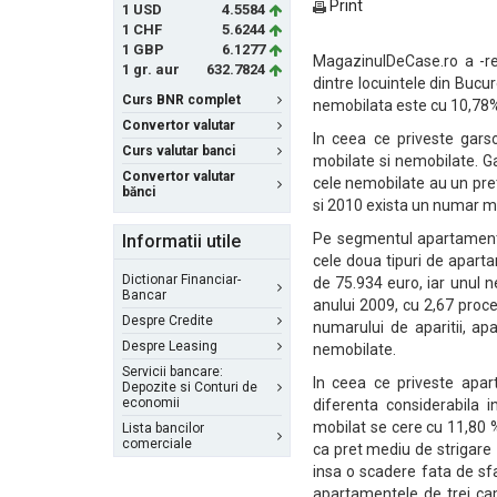
Print
1 USD
4.5584
1 CHF
5.6244
1 GBP
6.1277
MagazinulDeCase.ro a -rea
1 gr. aur
632.7824
dintre locuintele din Bucur
Curs BNR complet
nemobilata este cu 10,78%
Convertor valutar
In ceea ce priveste gars
Curs valutar banci
mobilate si nemobilate. G
Convertor valutar
cele nemobilate au un pret
bănci
si 2010 exista un numar m
Pe segmentul apartamente
Informatii utile
cele doua tipuri de apar
Dictionar Financiar-
de 75.934 euro, iar unul 
Bancar
anului 2009, cu 2,67 proce
Despre Credite
numarului de aparitii, 
Despre Leasing
nemobilate.
Servicii bancare:
In ceea ce priveste apar
Depozite si Conturi de
economii
diferenta considerabila 
mobilat se cere cu 11,80 
Lista bancilor
comerciale
ca pret mediu de strigare
insa o scadere fata de sf
apartamentele de trei ca