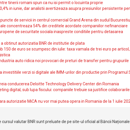
intre tinerii romani spun ca nu isi permit o locuinta proprie
10,4% in iunie, dar analistii avertizeaza asupra presiunilor persistente pe
uncte de servicii in centrul comercial Grand Arena din sudul Bucurestiu
iale concentreaza 54% din creditele acordate companiilor nefinanciare
uropene de securitate sociala inaspreste conditiile pentru detasarea
obtinut autorizatia BNR de institutie de plata
b 150 de euro se scumpesc din iulie: taxa vamala de trei euro pe articol,
istica
ndustria auto ridica noi provocari de preturi de transfer pentru grupurile
investitiile verzi si digitale ale IMM-urilor din productie prin Programul
reia conducerea Deloitte Technology Delivery Center din Romania
ting digital, sub lupa fiscului: companiile trebuie sa justifice colaborarile
ara autorizatie MiCA nu vor mai putea opera in Romania de la 1 iulie 20
 cursul valutar BNR sunt preluate de pe site-ul oficial al Băncii Național