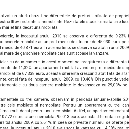
lizat un studiu bazat pe diferentele de preturi - afisate de propriet
esti si Ilfov, mobilate si nemobilate. Rezultatele studiului arata ca o loc
 mai ieftina decat una mobilata.
onierele, la inceputul anului 2010 se observa o diferenta de 9,23% i
arsonierele mobilate au un pret mediu de strigare de 45.030 euro, pe 
 mediu de 40.871 euro. In acelasi timp, se observa ca atat in anul 2009
ai mare de garsoniere mobilate care sunt scoase la vanzare.
lor cu doua camere, in acest moment se inregistreaza o diferenta i
tamente de 11,32%, un apartament mobilat avand un pret mediu de stri
nemobilat de 67.338 euro, aceasta diferenta crescand atat fata de sfar
nte, cat si fata de inceputul anului 2009, cu 10,46%. Din punct de vede
apartamentele cu doua camere mobilate le devanseaza cu 29,03% pe 
tamentele cu trei camere, observam in perioada ianuarie-aprilie 20
intre cele mobilate si nemobilate. Pentru un apartament cu trei ca
% mai mult decat pentru unul nemobilat. Astfel, un apartament mobilat
 107.727 euro si unul nemobilat 95.013 euro, aceasta diferenta inregis
arsitul anului 2009, cu 2,61%. In ceea ce priveste numarul de oferte p
mere, la inceputul anului 2010 s-au scos la vanzare cu 14,38% mai m