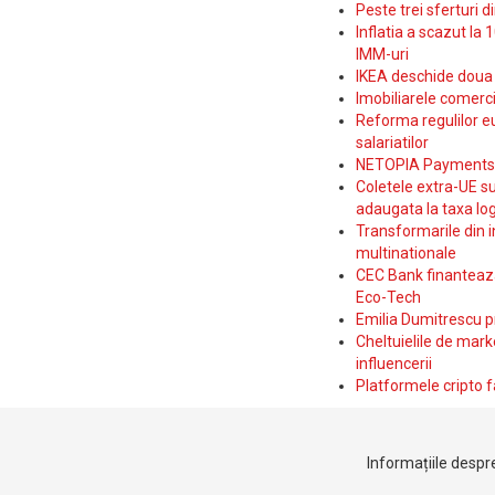
Peste trei sferturi d
Inflatia a scazut la 
IMM-uri
IKEA deschide doua p
Imobiliarele comerc
Reforma regulilor e
salariatilor
NETOPIA Payments a 
Coletele extra-UE su
adaugata la taxa log
Transformarile din i
multinationale
CEC Bank finanteaza 
Eco-Tech
Emilia Dumitrescu p
Cheltuielile de marke
influencerii
Platformele cripto f
Informațiile despre