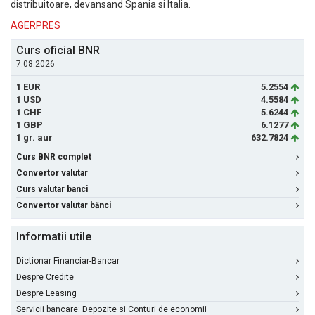
distribuitoare, devansand Spania si Italia.
AGERPRES
Curs oficial BNR
7.08.2026
1 EUR
5.2554
1 USD
4.5584
1 CHF
5.6244
1 GBP
6.1277
1 gr. aur
632.7824
Curs BNR complet
Convertor valutar
Curs valutar banci
Convertor valutar bănci
Informatii utile
Dictionar Financiar-Bancar
Despre Credite
Despre Leasing
Servicii bancare: Depozite si Conturi de economii