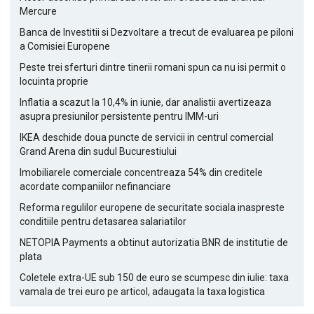
Mercure
Banca de Investitii si Dezvoltare a trecut de evaluarea pe piloni
a Comisiei Europene
Peste trei sferturi dintre tinerii romani spun ca nu isi permit o
locuinta proprie
Inflatia a scazut la 10,4% in iunie, dar analistii avertizeaza
asupra presiunilor persistente pentru IMM-uri
IKEA deschide doua puncte de servicii in centrul comercial
Grand Arena din sudul Bucurestiului
Imobiliarele comerciale concentreaza 54% din creditele
acordate companiilor nefinanciare
Reforma regulilor europene de securitate sociala inaspreste
conditiile pentru detasarea salariatilor
NETOPIA Payments a obtinut autorizatia BNR de institutie de
plata
Coletele extra-UE sub 150 de euro se scumpesc din iulie: taxa
vamala de trei euro pe articol, adaugata la taxa logistica