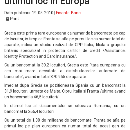
ultimul loc in Europa
Data publicarii: 19-05-2010 |
Finante-Banci
Print
Grecia este prima tara europeana ca numar de bancomate pe cap
de locuitor, in timp ce Franta se afla pe primul loc ca numar total de
aparate, indica un studiu realizat de CPP Italia, filiala a grupului
britanic specializat in protectia cartilor de credit /Assistance,
Identity Protection and Card Insurance/.
Cu un bancomat la 30,2 locuitori, Grecia este "tara europeana cu
cea mai mare densitate a distribuitoarelor automate de
bancnote", avand in total 370.955 de aparate.
Imediat dupa Grecia se pozitioneaza Spania cu un bancomat la
31,9 locuitori, urmata de Malta, Cipru, Italia si Franta /ultima avand
un bancomat la 46,5 locuitori/.
In ultimul loc al clasamentului se situeaza Romania, cu un
bancomat la 266,4 locuitori.
Cu un total de 1,38 de milioane de bancomate, Franta se afla pe
primul loc pe plan european ca numar total de acest gen de