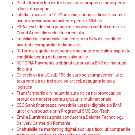
Peste trei sferturi dintre tinerii romani spun ca nu isi permit
o locuinta proprie
Inflatia a scazut la 10,4% in iunie, dar analistii avertizeaza
asupra presiunilor persistente pentru IMM-uri
IKEA deschide doua puncte de servicii in centrul comercial
Grand Arena din sudul Bucurestiului
Imobiliarele comerciale concentreaza 54% din creditele
acordate companiilor nefinanciare
Reforma regulilor europene de securitate sociala inaspreste
conditiile pentru detasarea salariatilor
NETOPIA Payments a obtinut autorizatia BNR de institutie
de plata
Coletele extra-UE sub 150 de euro se scumpesc din iulie:
taxa vamala de trei euro pe articol, adaugata la taxa
logistica
Transformarile din industria auto ridica noi provocari de
preturi de transfer pentru grupurile multinationale
CEC Bank finanteaza investitiile verzi si digitale ale IMM-
urilor din productie prin Programul SME Eco-Tech
Emilia Dumitrescu preia conducerea Deloitte Technology
Delivery Center din Romania
Cheltuielile de marketing digital, sub lupa fiscului: companiile