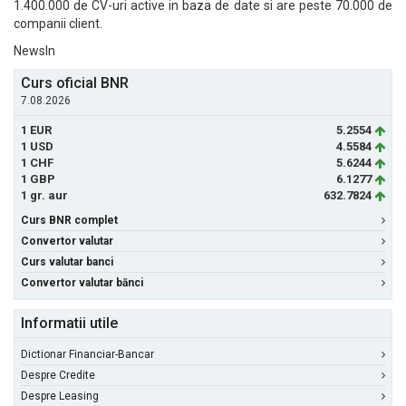
1.400.000 de CV-uri active in baza de date si are peste 70.000 de
companii client.
NewsIn
Curs oficial BNR
7.08.2026
1 EUR
5.2554
1 USD
4.5584
1 CHF
5.6244
1 GBP
6.1277
1 gr. aur
632.7824
Curs BNR complet
Convertor valutar
Curs valutar banci
Convertor valutar bănci
Informatii utile
Dictionar Financiar-Bancar
Despre Credite
Despre Leasing