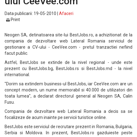
ului CeeVee.com
Data publicarii: 19-05-2010 |
Afaceri
Print
Neogen SA, detinatoarea site-lui BestJobs.ro, a achizitionat de la
compania de dezvoltare web Lateral Romania serviciul de
gestionare a CV-ului - CeeVee.com - pretul tranzactiei nefiind
facut public.
Astfel, BestJobs se extinde de la nivel regional - unde este
prezent cu BestJobs.bg, BestJobs.rs si BestJobs.md - la nivel
international.
"Dorim sa extindem business-ul BestJobs, iar CeeVee.com are un
concept modern, un nume memorabil si 40.000 de utilizatori din
toata lumea", a declarat directorul general al Neogen SA, Calin
Fusu.
Compania de dezvoltare web Lateral Romania a decis sa se
focalizeze de acum inainte pe servicii turistice online.
BestJobs este serviciul de recrutare prezent in Romania, Bulgaria,
Serbia si Moldova. In prezent, BestJobs.ro gazduieste peste