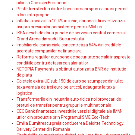
piloni a Comisiei Europene
Peste trei sferturi dintre tinerii romani spun ca nu isi permit
o locuinta proprie
Inflatia a scazut la 10,4% in iunie, dar analistii avertizeaza
asupra presiunilor persistente pentru IMM-uri
IKEA deschide doua puncte de servicii in centrul comercial
Grand Arena din sudul Bucurestiului
Imobiliarele comerciale concentreaza 54% din creditele
acordate companiilor nefinanciare
Reforma regulilor europene de securitate sociala inaspreste
conditiile pentru detasarea salariatilor
NETOPIA Payments a obtinut autorizatia BNR de institutie
de plata
Coletele extra-UE sub 150 de euro se scumpesc din iulie:
taxa vamala de trei euro pe articol, adaugata la taxa
logistica
Transformarile din industria auto ridica noi provocari de
preturi de transfer pentru grupurile multinationale
CEC Bank finanteaza investitiile verzi si digitale ale IMM-
urilor din productie prin Programul SME Eco-Tech
Emilia Dumitrescu preia conducerea Deloitte Technology
Delivery Center din Romania