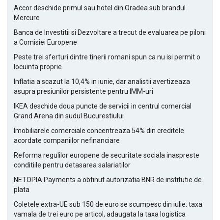
Accor deschide primul sau hotel din Oradea sub brandul
Mercure
Banca de Investitii si Dezvoltare a trecut de evaluarea pe piloni
a Comisiei Europene
Peste trei sferturi dintre tinerii romani spun ca nu isi permit o
locuinta proprie
Inflatia a scazut la 10,4% in iunie, dar analistii avertizeaza
asupra presiunilor persistente pentru IMM-uri
IKEA deschide doua puncte de servicii in centrul comercial
Grand Arena din sudul Bucurestiului
Imobiliarele comerciale concentreaza 54% din creditele
acordate companiilor nefinanciare
Reforma regulilor europene de securitate sociala inaspreste
conditiile pentru detasarea salariatilor
NETOPIA Payments a obtinut autorizatia BNR de institutie de
plata
Coletele extra-UE sub 150 de euro se scumpesc din iulie: taxa
vamala de trei euro pe articol, adaugata la taxa logistica