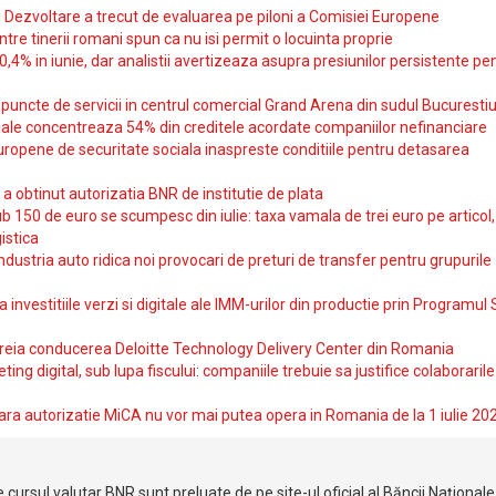
si Dezvoltare a trecut de evaluarea pe piloni a Comisiei Europene
intre tinerii romani spun ca nu isi permit o locuinta proprie
10,4% in iunie, dar analistii avertizeaza asupra presiunilor persistente pe
uncte de servicii in centrul comercial Grand Arena din sudul Bucurestiu
iale concentreaza 54% din creditele acordate companiilor nefinanciare
uropene de securitate sociala inaspreste conditiile pentru detasarea
obtinut autorizatia BNR de institutie de plata
b 150 de euro se scumpesc din iulie: taxa vamala de trei euro pe articol,
istica
ndustria auto ridica noi provocari de preturi de transfer pentru grupurile
investitiile verzi si digitale ale IMM-urilor din productie prin Programul
reia conducerea Deloitte Technology Delivery Center din Romania
ting digital, sub lupa fiscului: companiile trebuie sa justifice colaborarile
ara autorizatie MiCA nu vor mai putea opera in Romania de la 1 iulie 20
 cursul valutar BNR sunt preluate de pe site-ul oficial al Băncii Național