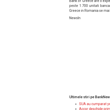
Bank of Greece are o exper
peste 1.700 unitati banca
Greece in Romania se mai 
NewsIn
Ultimele stiri pe BankNew
SUA au cumparat yen
Accor deschide prim