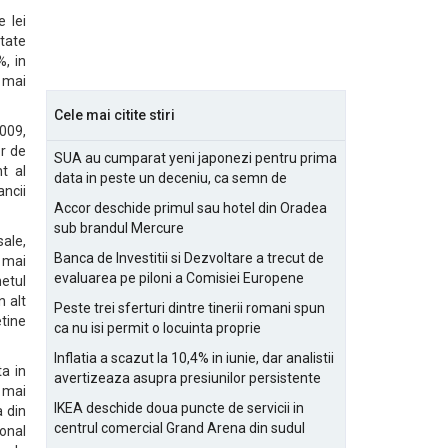
 lei
itate
, in
, mai
Cele mai citite stiri
009,
or de
SUA au cumparat yeni japonezi pentru prima
t al
data in peste un deceniu, ca semn de
ancii
prietenie
Accor deschide primul sau hotel din Oradea
sub brandul Mercure
sale,
Banca de Investitii si Dezvoltare a trecut de
 mai
evaluarea pe piloni a Comisiei Europene
etul
n alt
Peste trei sferturi dintre tinerii romani spun
tine
ca nu isi permit o locuinta proprie
Inflatia a scazut la 10,4% in iunie, dar analistii
ta in
avertizeaza asupra presiunilor persistente
l mai
pentru IMM-uri
IKEA deschide doua puncte de servicii in
a din
centrul comercial Grand Arena din sudul
ional