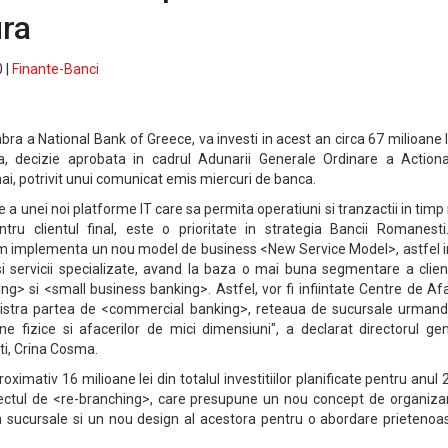
ura
 |
Finante-Banci
a National Bank of Greece, va investi in acest an circa 67 milioane l
ra, decizie aprobata in cadrul Adunarii Generale Ordinare a Actionar
mai, potrivit unui comunicat emis miercuri de banca.
a unei noi platforme IT care sa permita operatiuni si tranzactii in timp 
ntru clientul final, este o prioritate in strategia Bancii Romanesti
m implementa un nou model de business <New Service Model>, astfel i
 servicii specializate, avand la baza o mai buna segmentare a clienti
g> si <small business banking>. Astfel, vor fi infiintate Centre de Af
istra partea de <commercial banking>, reteaua de sucursale urmand 
ane fizice si afacerilor de mici dimensiuni", a declarat directorul ge
ti, Crina Cosma.
ximativ 16 milioane lei din totalul investitiilor planificate pentru anul
oiectul de <re-branching>, care presupune un nou concept de organizar
 in sucursale si un nou design al acestora pentru o abordare prietenoa