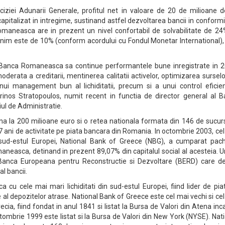
iziei Adunarii Generale, profitul net in valoare de 20 de milioane de
 capitalizat in intregime, sustinand astfel dezvoltarea bancii in conform
maneasca are in prezent un nivel confortabil de solvabilitate de 24%
 minim este de 10% (conform acordului cu Fondul Monetar International)
 Banca Romaneasca sa continue performantele bune inregistrate in 2
oderata a creditarii, mentinerea calitatii activelor, optimizarea sursel
nui management bun al lichiditatii, precum si a unui control eficien
arinos Stratopoulos, numit recent in functia de director general al B
ul de Administratie.
ana la 200 milioane euro si o retea nationala formata din 146 de sucur
ni de activitate pe piata bancara din Romania. In octombrie 2003, cel
sud-estul Europei, National Bank of Greece (NBG), a cumparat pach
neasca, detinand in prezent 89,07% din capitalul social al acesteia. U
Banca Europeana pentru Reconstructie si Dezvoltare (BERD) care de
al bancii.
 cu cele mai mari lichiditati din sud-estul Europei, fiind lider de pia
 al depozitelor atrase. National Bank of Greece este cel mai vechi si ce
cia, fiind fondat in anul 1841 si listat la Bursa de Valori din Atena inc
ombrie 1999 este listat si la Bursa de Valori din New York (NYSE). Nat