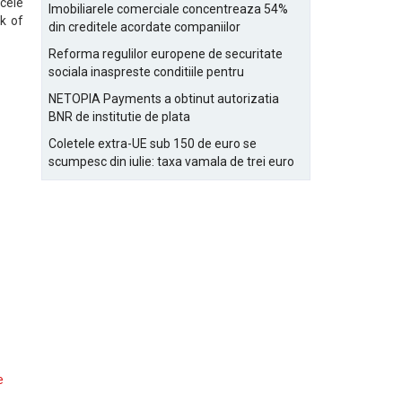
Bucurestiului
 cele
Imobiliarele comerciale concentreaza 54%
nk of
din creditele acordate companiilor
nefinanciare
Reforma regulilor europene de securitate
sociala inaspreste conditiile pentru
detasarea salariatilor
NETOPIA Payments a obtinut autorizatia
BNR de institutie de plata
Coletele extra-UE sub 150 de euro se
scumpesc din iulie: taxa vamala de trei euro
pe articol, adaugata la taxa logistica
e