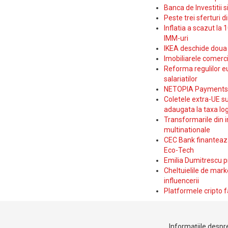
Banca de Investitii 
Peste trei sferturi d
Inflatia a scazut la 
IMM-uri
IKEA deschide doua p
Imobiliarele comerc
Reforma regulilor e
salariatilor
NETOPIA Payments a 
Coletele extra-UE su
adaugata la taxa log
Transformarile din i
multinationale
CEC Bank finanteaza 
Eco-Tech
Emilia Dumitrescu p
Cheltuielile de marke
influencerii
Platformele cripto f
Informațiile despre