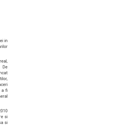
ei in
ilor
real,
. De
ncat
lor,
aceri
a fi
neral
 2010
e si
sa si