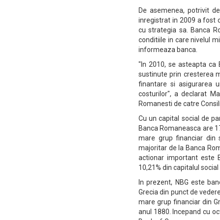
De asemenea, potrivit dec
inregistrat in 2009 a fost
cu strategia sa. Banca Ro
conditiile in care nivelul
informeaza banca.
"In 2010, se asteapta ca
sustinute prin cresterea m
finantare si asigurarea u
costurilor", a declarat M
Romanesti de catre Consili
Cu un capital social de p
Banca Romaneasca are 17 a
mare grup financiar din 
majoritar de la Banca Roma
actionar important este 
10,21% din capitalul social 
In prezent, NBG este banca
Grecia din punct de vedere
mare grup financiar din Gre
anul 1880. Incepand cu oct