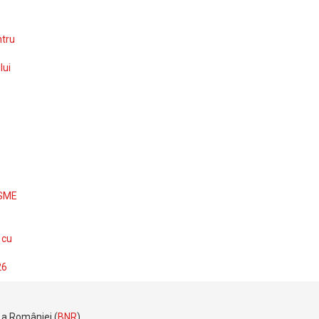
ntru
lui
 SME
 cu
26
e a României (
BNR
).