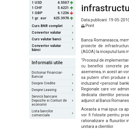
1 USD
4.5507
infrastruct
1 CHF
5.6221
1 GBP
6.1236
1 gr. aur
625.3970
Data publicarii: 19-05-2010
Print
Curs BNR complet
Convertor valutar
Curs valutar banci
Banca Romaneasca, membra 
proiecte de infrastructu
Convertor valutar
bănci
(AGOA) la inceputul lunii 
"Procesul de implementare 
Informatii utile
cu beneficii concrete pe
asemenea, in acest an vo
Dictionar Financiar-
Bancar
sa putem oferi produse si
incluzand <personal bankin
Despre Credite
Regionale care vor admin
Despre Leasing
dedicata clientilor perso
Servicii bancare:
adjunct al Bancii Romanes
Depozite si Conturi de
economii
Aceasta a mai spus ca apro
Lista bancilor
vor fi folosite pentru pr
comerciale
rationalizare a fluxurilor
unitara a clientilor.