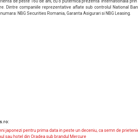
ienta de peste 160 de ani, cu o puternica prezenta internationala prin
re. Dintre companiile reprezentative aflate sub controlul National Ba
numara: NBG Securities Romania, Garanta Asigurari si NBG Leasing.
s.ro:
i japonezi pentru prima data in peste un deceniu, ca semn de prieteni
ul sau hotel din Oradea sub brandul Mercure