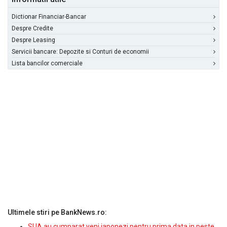
Dictionar Financiar-Bancar
Despre Credite
Despre Leasing
Servicii bancare: Depozite si Conturi de economii
Lista bancilor comerciale
Ultimele stiri pe BankNews.ro:
SUA au cumparat yeni japonezi pentru prima data in peste