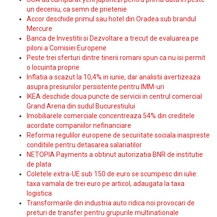
un deceniu, ca semn de prietenie
Accor deschide primul sau hotel din Oradea sub brandul
Mercure
Banca de Investitii si Dezvoltare a trecut de evaluarea pe
piloni a Comisiei Europene
Peste trei sferturi dintre tinerii romani spun ca nu isi permit
o locuinta proprie
Inflatia a scazut la 10,4% in iunie, dar analistii avertizeaza
asupra presiunilor persistente pentru IMM-uri
IKEA deschide doua puncte de servicii in centrul comercial
Grand Arena din sudul Bucurestiului
Imobiliarele comerciale concentreaza 54% din creditele
acordate companiilor nefinanciare
Reforma regulilor europene de securitate sociala inaspreste
conditiile pentru detasarea salariatilor
NETOPIA Payments a obtinut autorizatia BNR de institutie
de plata
Coletele extra-UE sub 150 de euro se scumpesc din iulie:
taxa vamala de trei euro pe articol, adaugata la taxa
logistica
Transformarile din industria auto ridica noi provocari de
preturi de transfer pentru grupurile multinationale