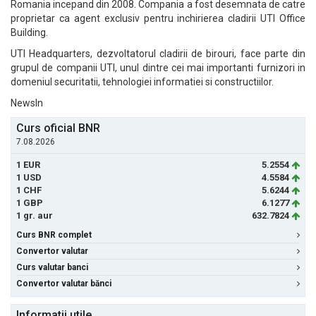
Romania incepand din 2008. Compania a fost desemnata de catre
proprietar ca agent exclusiv pentru inchirierea cladirii UTI Office
Building.
UTI Headquarters, dezvoltatorul cladirii de birouri, face parte din
grupul de companii UTI, unul dintre cei mai importanti furnizori in
domeniul securitatii, tehnologiei informatiei si constructiilor.
NewsIn
Curs oficial BNR
7.08.2026
1 EUR
5.2554
1 USD
4.5584
1 CHF
5.6244
1 GBP
6.1277
1 gr. aur
632.7824
Curs BNR complet
Convertor valutar
Curs valutar banci
Convertor valutar bănci
Informatii utile