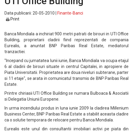
UTI Office Building
Data publicarii: 20-05-2010 |
Finante-Banci
Print
Banca Mondiala a inchiriat 900 metri patrati de birouri in UTI Office
Building, proprietarii cladirii fiind reprezentati de compania
Eurealis, a anuntat BNP Paribas Real Estate, mediatorul
tranzactiei.
"Incepand cu jumatatea lunii iunie, Banca Mondiala va ocupa etajul
6 al cladirii de birouri situate in centrul Capitalei, in apropiere de
Piata Universitatii. Proprietatea are doua niveluri subterane, parter
si 11 etaje", se arata in comunicatul transmis de BNP Paribas Real
Estate.
Printre chiriasii UTI Office Building se numara Bulboaca & Asociatii
si Delegatia Uniunii Europene.
In urma incendiului produs in luna iunie 2009 la cladirea Millenium
Business Center, BNP Paribas Real Estate a stabilit aceasta cladire
ca o solutie temporara de relocare pentru Banca Mondiala.
Eurealis este unul din consultantii imobiliari activi pe piata din