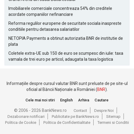
Imobiliarele comerciale concentreaza 54% din creditele
acordate companiilor nefinanciare
Reforma regulilor europene de securitate sociala inaspreste
conditiile pentru detasarea salariatilor
NETOPIA Payments a obtinut autorizatia BNR de institutie de
plata
Coletele extra-UE sub 150 de euro se scumpesc din iulie: taxa
vamala de trei euro pe articol, adaugata la taxa logistica
Informațiile despre cursul valutar BNR sunt preluate de pe site-ul
oficial al Băncii Naționale a României (
BNR
).
Cele mai noi stiri
English
Arhiva
Cautare
© 2006 - 2026 BankNews.ro
Contact
Despre Noi
Dezabonare notificari
Publicitate pe BankNews.ro
Sitemap
Politica de Cookie
Politica de Confidentialitate
Termeni si Conditii