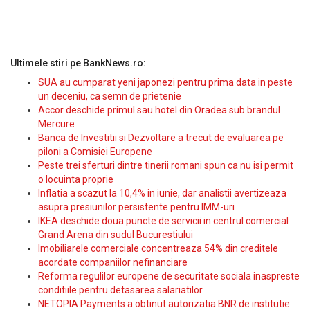
Ultimele stiri pe BankNews.ro:
SUA au cumparat yeni japonezi pentru prima data in peste
un deceniu, ca semn de prietenie
Accor deschide primul sau hotel din Oradea sub brandul
Mercure
Banca de Investitii si Dezvoltare a trecut de evaluarea pe
piloni a Comisiei Europene
Peste trei sferturi dintre tinerii romani spun ca nu isi permit
o locuinta proprie
Inflatia a scazut la 10,4% in iunie, dar analistii avertizeaza
asupra presiunilor persistente pentru IMM-uri
IKEA deschide doua puncte de servicii in centrul comercial
Grand Arena din sudul Bucurestiului
Imobiliarele comerciale concentreaza 54% din creditele
acordate companiilor nefinanciare
Reforma regulilor europene de securitate sociala inaspreste
conditiile pentru detasarea salariatilor
NETOPIA Payments a obtinut autorizatia BNR de institutie