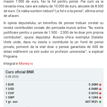
maxim 1.000 de euro, fac la fel pentru pensii. Pai cum sa ia
nevasta-mea, care are salariu de 10.000 de euro, alocatie de 8.500
de euro. Ce naiba suntem nebuni? La fel e si la pensii", afirma omul
de afaceri.
In opinia deputatului, un beneficiu de pensie trebuie corelat cu
nivelul contributiilor sociale din perioada muncii active. "Nu exista
justificare pentru o pensie de 1.500 - 2.000 de lei doar prin prisma
contributiei", spune deputatul. Acesta ofera exemplul Statelor
Unite unde, daca nu exista o contributie la un fond de pensii
private, primesti de la stat doar o pensie garantata de 600 de
dolari indiferent ca esti sudor ori profesor universitar", a explicat
Prigoana.
Integral in
Money.ro
Curs oficial BNR
5.08.2026
1 EUR
5.2489
1 USD
4.5480
1 CHF
5.6210
1 GBP
6.1244
1 gr. aur
607.9521