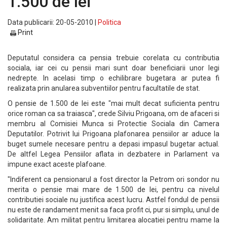
1.500 de lei
Data publicarii: 20-05-2010 |
Politica
Print
Deputatul considera ca pensia trebuie corelata cu contributia
sociala, iar cei cu pensii mari sunt doar beneficiarii unor legi
nedrepte. In acelasi timp o echilibrare bugetara ar putea fi
realizata prin anularea subventiilor pentru facultatile de stat.
O pensie de 1.500 de lei este "mai mult decat suficienta pentru
orice roman ca sa traiasca", crede Silviu Prigoana, om de afaceri si
membru al Comisiei Munca si Protectie Sociala din Camera
Deputatilor. Potrivit lui Prigoana plafonarea pensiilor ar aduce la
buget sumele necesare pentru a depasi impasul bugetar actual.
De altfel Legea Pensiilor aflata in dezbatere in Parlament va
impune exact aceste plafoane.
"Indiferent ca pensionarul a fost director la Petrom ori sondor nu
merita o pensie mai mare de 1.500 de lei, pentru ca nivelul
contributiei sociale nu justifica acest lucru. Astfel fondul de pensii
nu este de randament menit sa faca profit ci, pur si simplu, unul de
solidaritate. Am militat pentru limitarea alocatiei pentru mame la