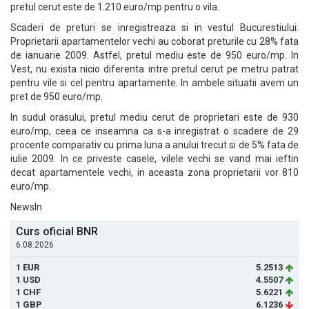
pretul cerut este de 1.210 euro/mp pentru o vila.
Scaderi de preturi se inregistreaza si in vestul Bucurestiului.
Proprietarii apartamentelor vechi au coborat preturile cu 28% fata
de ianuarie 2009. Astfel, pretul mediu este de 950 euro/mp. In
Vest, nu exista nicio diferenta intre pretul cerut pe metru patrat
pentru vile si cel pentru apartamente. In ambele situatii avem un
pret de 950 euro/mp.
In sudul orasului, pretul mediu cerut de proprietari este de 930
euro/mp, ceea ce inseamna ca s-a inregistrat o scadere de 29
procente comparativ cu prima luna a anului trecut si de 5% fata de
iulie 2009. In ce priveste casele, vilele vechi se vand mai ieftin
decat apartamentele vechi, in aceasta zona proprietarii vor 810
euro/mp.
NewsIn
Curs oficial BNR
6.08.2026
1 EUR
5.2513
1 USD
4.5507
1 CHF
5.6221
1 GBP
6.1236