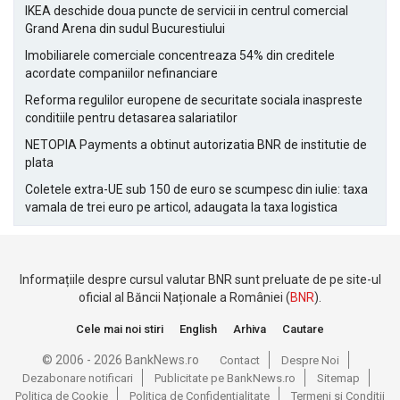
IKEA deschide doua puncte de servicii in centrul comercial
Grand Arena din sudul Bucurestiului
Imobiliarele comerciale concentreaza 54% din creditele
acordate companiilor nefinanciare
Reforma regulilor europene de securitate sociala inaspreste
conditiile pentru detasarea salariatilor
NETOPIA Payments a obtinut autorizatia BNR de institutie de
plata
Coletele extra-UE sub 150 de euro se scumpesc din iulie: taxa
vamala de trei euro pe articol, adaugata la taxa logistica
Informațiile despre cursul valutar BNR sunt preluate de pe site-ul
oficial al Băncii Naționale a României (
BNR
).
Cele mai noi stiri
English
Arhiva
Cautare
© 2006 - 2026 BankNews.ro
Contact
Despre Noi
Dezabonare notificari
Publicitate pe BankNews.ro
Sitemap
Politica de Cookie
Politica de Confidentialitate
Termeni si Conditii