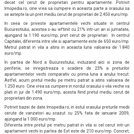
decat cel cerut de proprietari pentru apartamente. Potrivit
Imopedia.ro, cine vrea sa cumpere in aceasta parte a orasului sa
se astepte la un pret mediu cerut de proprietari de 2.450 euro/mp.
In ceea ce priveste apartamentele vechi situate in centrul
Bucurestiului, acestea s-au ieftinit cu 21% intr-un an si jumatate,
ajungand la 1.190 euro/mp, pret cerut de proprietari. In centrul
Capitalei, diferenta intre vile si apartamente este de 650 euro/mp.
Metrul patrat in vila a atins in aceasta luna valoarea de 1.840
euro/mp.
In partea de Nord a Bucurestiului, incluzand aici si zona de
periferie, se inregistreaza o scadere de 23% a preturilor
apartamentelor vechi comparativ cu prima luna a anului trecut.
Astfel, acum pretul mediu pe metru patrat a atins valoarea de
1.250 euro. Cine vrea sa cumpere in nordul orasului o vila veche va
plati in jur de 1.490 euro/mp, acesta fiind pretul mediu cerut de
proprietarii din zona.
Potrivit bazei de date Imopedia.ro, in estul orasului preturile medii
cerute de vanzatori au scazut cu 25% fata de ianuarie 2009,
ajungand la 1.000 euro/mp.
Diferenta intre pretul pe metru patrat in vila si cel cerut intr-un
apartament vechi in partea de Est este de 210 euro/mp. Concret,