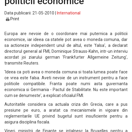
politicii economice
Data publicarii: 21-05-2010 |
International
Print
Europa are nevoie de o coordonare mai puternica a politicii
economice, iar ideea ca statele pot avea o moneda comuna, dar
sa actioneze independent unul de altul, este 'falsa', a declarat
directorul general al FMI, Dominique Strauss-Kahn, intr-un interviu
acordat joi ziarului german 'Frankfurter Allgemeine Zeitung',
transmite Reuters.
'Ideea ca poti avea o moneda comuna si toata lumea poate face
ce vrea este falsa. Aveti nevoie de un instrument pentru a face
politicile compatibile. Franta poate numi asta guvernanta
economica si Germania - Pactul de Stabilitate. Nu este important
cum se denumeste', a explicat oficialul FMI.
Autoritatile considera ca actuala criza din Grecia, care a pus
presiune pe euro, a aratat ca mecanismele in vigoare din
reglementarile UE privind bugetul sunt insuficiente pentru a
asigura disciplina fiscala.
Vineri, ministrii de Finante se intalnesc la Bruxelles pentru a