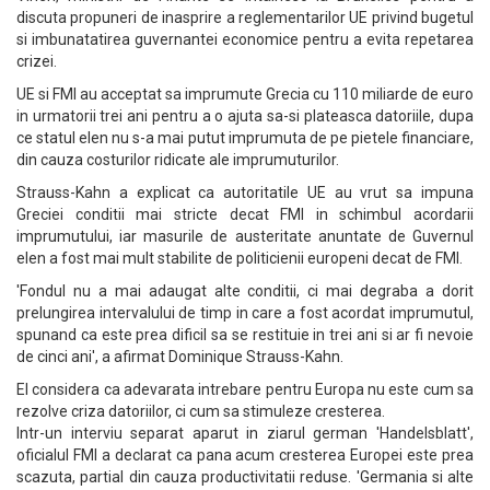
discuta propuneri de inasprire a reglementarilor UE privind bugetul
si imbunatatirea guvernantei economice pentru a evita repetarea
crizei.
UE si FMI au acceptat sa imprumute Grecia cu 110 miliarde de euro
in urmatorii trei ani pentru a o ajuta sa-si plateasca datoriile, dupa
ce statul elen nu s-a mai putut imprumuta de pe pietele financiare,
din cauza costurilor ridicate ale imprumuturilor.
Strauss-Kahn a explicat ca autoritatile UE au vrut sa impuna
Greciei conditii mai stricte decat FMI in schimbul acordarii
imprumutului, iar masurile de austeritate anuntate de Guvernul
elen a fost mai mult stabilite de politicienii europeni decat de FMI.
'Fondul nu a mai adaugat alte conditii, ci mai degraba a dorit
prelungirea intervalului de timp in care a fost acordat imprumutul,
spunand ca este prea dificil sa se restituie in trei ani si ar fi nevoie
de cinci ani', a afirmat Dominique Strauss-Kahn.
El considera ca adevarata intrebare pentru Europa nu este cum sa
rezolve criza datoriilor, ci cum sa stimuleze cresterea.
Intr-un interviu separat aparut in ziarul german 'Handelsblatt',
oficialul FMI a declarat ca pana acum cresterea Europei este prea
scazuta, partial din cauza productivitatii reduse. 'Germania si alte