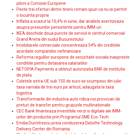
piloni a Comisiei Europene
Peste trei sferturi dintre tinerii romani spun ca nu isi permit
o locuinta proprie
Inflatia a scazut la 10,4% in iunie, dar analistii avertizeaza
asupra presiunilor persistente pentru IMM-uri
IKEA deschide doua puncte de servicii in centrul comercial
Grand Arena din sudul Bucurestiului
Imobiliarele comerciale concentreaza 54% din creditele
acordate companiilor nefinanciare
Reforma regulilor europene de securitate sociala inaspreste
conditiile pentru detasarea salariatilor
NETOPIA Payments a obtinut autorizatia BNR de institutie
de plata
Coletele extra-UE sub 150 de euro se scumpesc din iulie:
taxa vamala de trei euro pe articol, adaugata la taxa
logistica
Transformarile din industria auto ridica noi provocari de
preturi de transfer pentru grupurile multinationale
CEC Bank finanteaza investitiile verzi si digitale ale IMM-
urilor din productie prin Programul SME Eco-Tech
Emilia Dumitrescu preia conducerea Deloitte Technology
Delivery Center din Romania