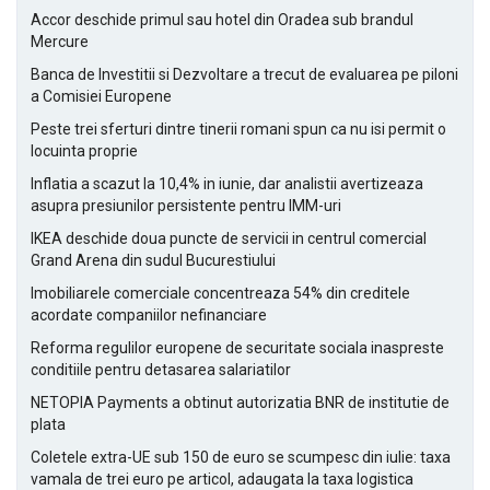
Accor deschide primul sau hotel din Oradea sub brandul
Mercure
Banca de Investitii si Dezvoltare a trecut de evaluarea pe piloni
a Comisiei Europene
Peste trei sferturi dintre tinerii romani spun ca nu isi permit o
locuinta proprie
Inflatia a scazut la 10,4% in iunie, dar analistii avertizeaza
asupra presiunilor persistente pentru IMM-uri
IKEA deschide doua puncte de servicii in centrul comercial
Grand Arena din sudul Bucurestiului
Imobiliarele comerciale concentreaza 54% din creditele
acordate companiilor nefinanciare
Reforma regulilor europene de securitate sociala inaspreste
conditiile pentru detasarea salariatilor
NETOPIA Payments a obtinut autorizatia BNR de institutie de
plata
Coletele extra-UE sub 150 de euro se scumpesc din iulie: taxa
vamala de trei euro pe articol, adaugata la taxa logistica