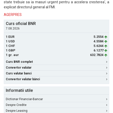
state trebuie sa ia masuri urgent pentru a accelera cresterea', a
explicat directorul general al FMI.
AGERPRES
Curs oficial BNR
7.08.2026
1 EUR
5.2554
1 USD
4.5584
1 CHF
5.6244
1 GBP
6.1277
1 gr. aur
632.7824
Curs BNR complet
Convertor valutar
Curs valutar banci
Convertor valutar bănci
Informatii utile
Dictionar Financiar-Bancar
Despre Credite
Despre Leasing