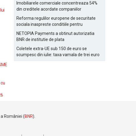
Bucurestiului
Imobiliarele comerciale concentreaza 54%
din creditele acordate companiilor
lui
nefinanciare
Reforma regulilor europene de securitate
sociala inaspreste conditiile pentru
detasarea salariatilor
NETOPIA Payments a obtinut autorizatia
BNR de institutie de plata
Coletele extra-UE sub 150 de euro se
scumpesc din iulie: taxa vamala de trei euro
pe articol, adaugata la taxa logistica
 SME
 cu
26
e a României (
BNR
).