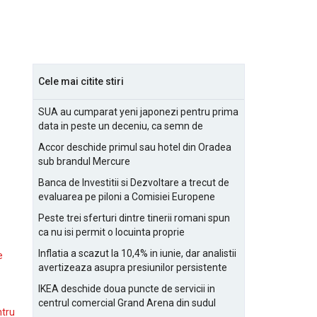
Cele mai citite stiri
SUA au cumparat yeni japonezi pentru prima
data in peste un deceniu, ca semn de
prietenie
Accor deschide primul sau hotel din Oradea
sub brandul Mercure
Banca de Investitii si Dezvoltare a trecut de
evaluarea pe piloni a Comisiei Europene
Peste trei sferturi dintre tinerii romani spun
ca nu isi permit o locuinta proprie
Inflatia a scazut la 10,4% in iunie, dar analistii
e
avertizeaza asupra presiunilor persistente
pentru IMM-uri
IKEA deschide doua puncte de servicii in
centrul comercial Grand Arena din sudul
ntru