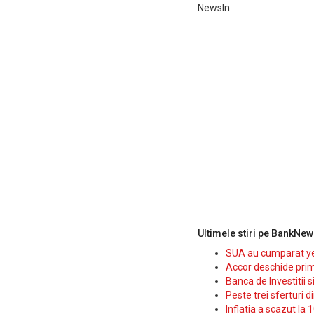
NewsIn
Ultimele stiri pe BankNew
SUA au cumparat yen
Accor deschide prim
Banca de Investitii 
Peste trei sferturi d
Inflatia a scazut la 