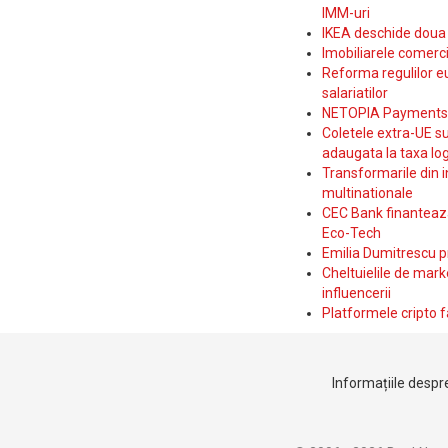
IMM-uri
IKEA deschide doua p
Imobiliarele comerc
Reforma regulilor e
salariatilor
NETOPIA Payments a 
Coletele extra-UE su
adaugata la taxa log
Transformarile din i
multinationale
CEC Bank finanteaza 
Eco-Tech
Emilia Dumitrescu p
Cheltuielile de marke
influencerii
Platformele cripto f
Informațiile despre