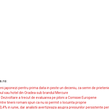
s.ro:
i japonezi pentru prima data in peste un deceniu, ca semn de prieteni
ul sau hotel din Oradea sub brandul Mercure
si Dezvoltare a trecut de evaluarea pe piloni a Comisiei Europene
intre tinerii romani spun ca nu isi permit o locuinta proprie
10,4% in iunie, dar analistii avertizeaza asupra presiunilor persistente pe