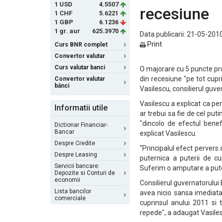
1 USD
4.5507
recesiune
1 CHF
5.6221
1 GBP
6.1236
1 gr. aur
625.3970
Data publicarii: 21-05-2010
Print
Curs BNR complet
Convertor valutar
Curs valutar banci
O majorare cu 5 puncte pro
din recesiune "pe tot cupri
Convertor valutar
bănci
Vasilescu, consilierul guv
Vasilescu a explicat ca pen
Informatii utile
ar trebui sa fie de cel put
"dincolo de efectul benef
Dictionar Financiar-
Bancar
explicat Vasilescu.
Despre Credite
"Principalul efect pervers 
Despre Leasing
puternica a puterii de cum
Servicii bancare:
Suferim o amputare a pute
Depozite si Conturi de
economii
Consilierul guvernatorului 
Lista bancilor
avea nicio sansa imediata
comerciale
cuprinsul anului 2011 si 
repede", a adaugat Vasile