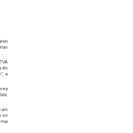
aniei
drian
a TVA
a din
", a
cerea
atii.
Nu am
e tot
 mai