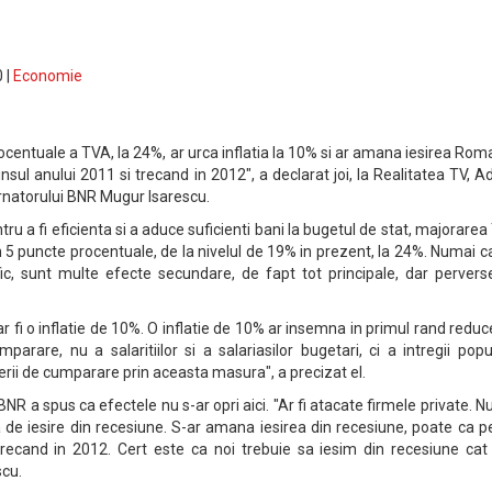
 |
Economie
centuale a TVA, la 24%, ar urca inflatia la 10% si ar amana iesirea Rom
nsul anului 2011 si trecand in 2012", a declarat joi, la Realitatea TV, A
ernatorului BNR Mugur Isarescu.
tru a fi eficienta si a aduce suficienti bani la bugetul de stat, majorare
in 5 puncte procentuale, de la nivelul de 19% in prezent, la 24%. Numai c
ic, sunt multe efecte secundare, de fapt tot principale, dar perverse
ar fi o inflatie de 10%. O inflatie de 10% ar insemna in primul rand redu
parare, nu a salaritiilor si a salariasilor bugetari, ci a intregii popul
rii de cumparare prin aceasta masura", a precizat el.
BNR a spus ca efectele nu s-ar opri aici. "Ar fi atacate firmele private. 
 de iesire din recesiune. S-ar amana iesirea din recesiune, poate ca p
trecand in 2012. Cert este ca noi trebuie sa iesim din recesiune cat
scu.