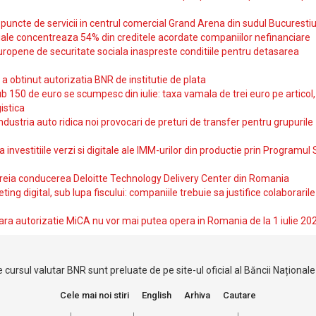
uncte de servicii in centrul comercial Grand Arena din sudul Bucurestiu
iale concentreaza 54% din creditele acordate companiilor nefinanciare
uropene de securitate sociala inaspreste conditiile pentru detasarea
obtinut autorizatia BNR de institutie de plata
b 150 de euro se scumpesc din iulie: taxa vamala de trei euro pe articol,
istica
ndustria auto ridica noi provocari de preturi de transfer pentru grupurile
investitiile verzi si digitale ale IMM-urilor din productie prin Programul
reia conducerea Deloitte Technology Delivery Center din Romania
ting digital, sub lupa fiscului: companiile trebuie sa justifice colaborarile
ara autorizatie MiCA nu vor mai putea opera in Romania de la 1 iulie 20
 cursul valutar BNR sunt preluate de pe site-ul oficial al Băncii Național
Cele mai noi stiri
English
Arhiva
Cautare