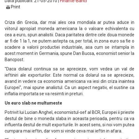
Data publicarii: 21-05-2010 |
Finante-Banci
Print
Criza din Grecia, dar mai ales cea mondiala ar putea aduce in
viitorul apropiat moneda americana la o valoare echivalenta cu
cea a euro, spun analistii. Daca paritatea dintre cele doua monede
ar fi de 1 la 1, ne putem astepta ca, per total, in zona euro sa fie o
scadere a valorii productiei industriale, asa cum se intampla in
acest moment in Germania, spune Dan Bucsa, economist senior la
Bancpost.
"Daca dolarul continua sa se aprecieze, vom vedea un val de
ieftiniri ale exporturilor. Este normal ca dolarul sa se aprecieze,
avand in vedere ca economia americana va iesi din criza inaintea
Europei", mai spune analistul. Ca un aspect negativ, el sustine ca
inflatia importata se va resimti in preturi.
Un euro slab ne multumeste
Potrivit lui Lucian Anghel, economistul-sef al BCR, Europei ii prieste
destul de bine o moneda slaba in aceasta perioada, pentru ca va
influenta destul de mult exporturile. In acest sens, si noi vom putea
cumpara mai ieftin, dar vom si vinde ceva mai ieftin in afara.