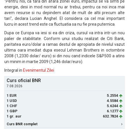
"Pentru noi, ca tara din afara zonei euro, impactul se va simti pe
energie, desi in mod normal nu ar trebui, pentru ca noi inca mai
avem resurse si nu depindem atat de mult de altii precum alte
tari", declara Lucian Anghel. El considera ca cel mai important
lucru in acest trend este ca fluctuatia sa nu fie prea puternica.
Dupa ce Europa va iesi si ea din criza, cursul va intra intr-un nou
palier de stabilitate. Conform unui studiu realizat de Citi Bank,
paritatea euro/dolar a ramas destul de apropiata de nivelul vazut
ultima oara imediat dupa esecul Lehman Brothers in octombrie
2008 (1,2330 dolar/ euro) si din nou cand indicele S&P500 a atins
un minim in martie 2009 (1,246 dolar/euro).
Integral in
Evenimentul Zilei
Curs oficial BNR
7.08.2026
1 EUR
5.2554
1 USD
4.5584
1 CHF
5.6244
1 GBP
6.1277
1 gr. aur
632.7824
Curs BNR complet