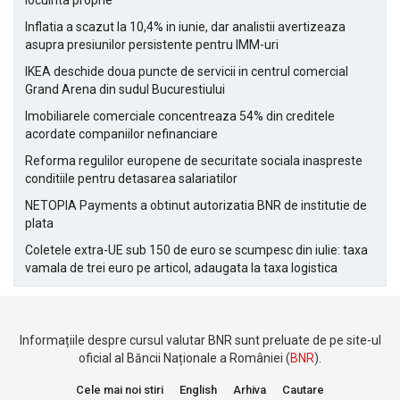
locuinta proprie
Inflatia a scazut la 10,4% in iunie, dar analistii avertizeaza
asupra presiunilor persistente pentru IMM-uri
IKEA deschide doua puncte de servicii in centrul comercial
Grand Arena din sudul Bucurestiului
Imobiliarele comerciale concentreaza 54% din creditele
acordate companiilor nefinanciare
Reforma regulilor europene de securitate sociala inaspreste
conditiile pentru detasarea salariatilor
NETOPIA Payments a obtinut autorizatia BNR de institutie de
plata
Coletele extra-UE sub 150 de euro se scumpesc din iulie: taxa
vamala de trei euro pe articol, adaugata la taxa logistica
Informațiile despre cursul valutar BNR sunt preluate de pe site-ul
oficial al Băncii Naționale a României (
BNR
).
Cele mai noi stiri
English
Arhiva
Cautare