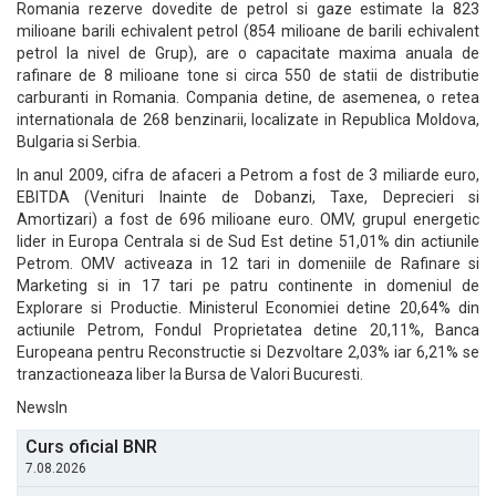
Romania rezerve dovedite de petrol si gaze estimate la 823
milioane barili echivalent petrol (854 milioane de barili echivalent
petrol la nivel de Grup), are o capacitate maxima anuala de
rafinare de 8 milioane tone si circa 550 de statii de distributie
carburanti in Romania. Compania detine, de asemenea, o retea
internationala de 268 benzinarii, localizate in Republica Moldova,
Bulgaria si Serbia.
In anul 2009, cifra de afaceri a Petrom a fost de 3 miliarde euro,
EBITDA (Venituri Inainte de Dobanzi, Taxe, Deprecieri si
Amortizari) a fost de 696 milioane euro. OMV, grupul energetic
lider in Europa Centrala si de Sud Est detine 51,01% din actiunile
Petrom. OMV activeaza in 12 tari in domeniile de Rafinare si
Marketing si in 17 tari pe patru continente in domeniul de
Explorare si Productie. Ministerul Economiei detine 20,64% din
actiunile Petrom, Fondul Proprietatea detine 20,11%, Banca
Europeana pentru Reconstructie si Dezvoltare 2,03% iar 6,21% se
tranzactioneaza liber la Bursa de Valori Bucuresti.
NewsIn
Curs oficial BNR
7.08.2026