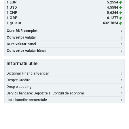
1 EUR
5.2554
1 USD
4.5584
1 CHF
5.6244
1 GBP
6.1277
1 gr. aur
632.7824
Curs BNR complet
Convertor valutar
Curs valutar banci
Convertor valutar bănci
Informatii utile
Dictionar Financiar-Bancar
Despre Credite
Despre Leasing
Servicii bancare: Depozite si Conturi de economii
Lista bancilor comerciale