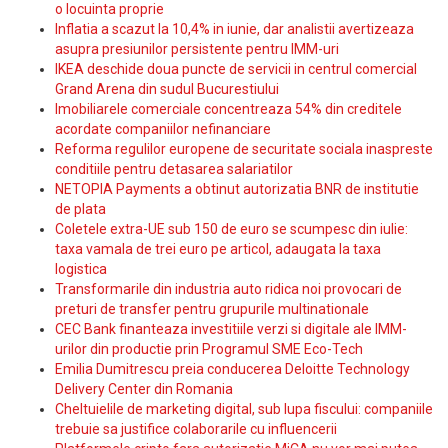
o locuinta proprie
Inflatia a scazut la 10,4% in iunie, dar analistii avertizeaza
asupra presiunilor persistente pentru IMM-uri
IKEA deschide doua puncte de servicii in centrul comercial
Grand Arena din sudul Bucurestiului
Imobiliarele comerciale concentreaza 54% din creditele
acordate companiilor nefinanciare
Reforma regulilor europene de securitate sociala inaspreste
conditiile pentru detasarea salariatilor
NETOPIA Payments a obtinut autorizatia BNR de institutie
de plata
Coletele extra-UE sub 150 de euro se scumpesc din iulie:
taxa vamala de trei euro pe articol, adaugata la taxa
logistica
Transformarile din industria auto ridica noi provocari de
preturi de transfer pentru grupurile multinationale
CEC Bank finanteaza investitiile verzi si digitale ale IMM-
urilor din productie prin Programul SME Eco-Tech
Emilia Dumitrescu preia conducerea Deloitte Technology
Delivery Center din Romania
Cheltuielile de marketing digital, sub lupa fiscului: companiile
trebuie sa justifice colaborarile cu influencerii