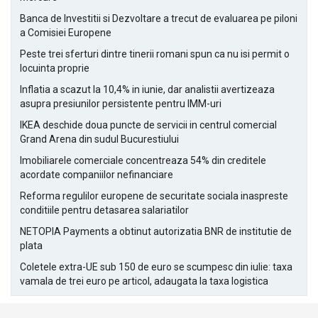
Banca de Investitii si Dezvoltare a trecut de evaluarea pe piloni
a Comisiei Europene
Peste trei sferturi dintre tinerii romani spun ca nu isi permit o
locuinta proprie
Inflatia a scazut la 10,4% in iunie, dar analistii avertizeaza
asupra presiunilor persistente pentru IMM-uri
IKEA deschide doua puncte de servicii in centrul comercial
Grand Arena din sudul Bucurestiului
Imobiliarele comerciale concentreaza 54% din creditele
acordate companiilor nefinanciare
Reforma regulilor europene de securitate sociala inaspreste
conditiile pentru detasarea salariatilor
NETOPIA Payments a obtinut autorizatia BNR de institutie de
plata
Coletele extra-UE sub 150 de euro se scumpesc din iulie: taxa
vamala de trei euro pe articol, adaugata la taxa logistica