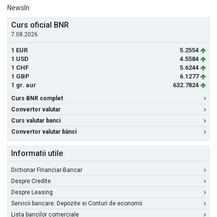
NewsIn
Curs oficial BNR
7.08.2026
1 EUR
5.2554
1 USD
4.5584
1 CHF
5.6244
1 GBP
6.1277
1 gr. aur
632.7824
Curs BNR complet
Convertor valutar
Curs valutar banci
Convertor valutar bănci
Informatii utile
Dictionar Financiar-Bancar
Despre Credite
Despre Leasing
Servicii bancare: Depozite si Conturi de economii
Lista bancilor comerciale