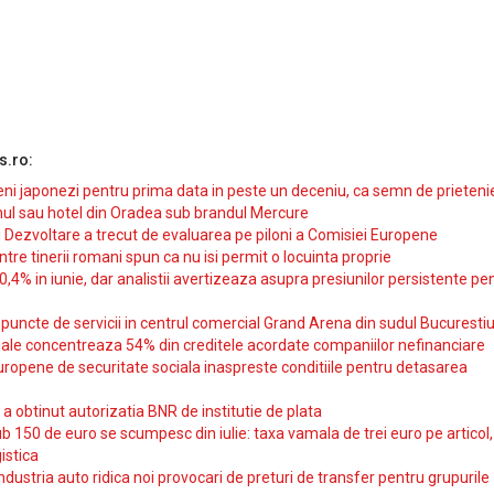
s.ro:
i japonezi pentru prima data in peste un deceniu, ca semn de prieteni
ul sau hotel din Oradea sub brandul Mercure
si Dezvoltare a trecut de evaluarea pe piloni a Comisiei Europene
intre tinerii romani spun ca nu isi permit o locuinta proprie
10,4% in iunie, dar analistii avertizeaza asupra presiunilor persistente pe
uncte de servicii in centrul comercial Grand Arena din sudul Bucurestiu
iale concentreaza 54% din creditele acordate companiilor nefinanciare
uropene de securitate sociala inaspreste conditiile pentru detasarea
obtinut autorizatia BNR de institutie de plata
b 150 de euro se scumpesc din iulie: taxa vamala de trei euro pe articol,
istica
ndustria auto ridica noi provocari de preturi de transfer pentru grupurile