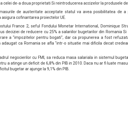
 celei de-a doua proprietati Si reintroducerea accizelor la produsele de 
asurile de austeritate acceptate statul va avea posibilitatea de a p
 a asigura cofinantarea proiectelor UE.
postului France 2, seful Fondului Monetar International, Dominique St
us deciziei de reducere cu 25% a salariilor bugetarilor din Romania Si
rare a "impozitelor pentru bogati", dar ca propunerea a fost refuzat
adaugat ca Romania se afla "intr-o situatie mai dificila decat credea
cadrul negocierilor cu FMI, sa reduca masa salariala in sistemul buget
tru a atinge un deficit de 6,8% din PIB in 2010. Daca nu ar fi luate masu
ficitul bugetar ar ajunge la 9,1% din PIB.