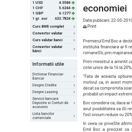
1 USD
4.5584
economiei
1 CHF
5.6244
1 GBP
6.1277
1 gr. aur
632.7824
Data publicarii: 22-05-2010
Print
Curs BNR complet
Convertor valutar
Curs valutar banci
Premierul Emil Boc a declara
institutia financiara ar fi
Convertor valutar
bănci
romaneSti, prin majorarea 
Prim-ministrul a amintit 
Informatii utile
cotei unice de la 16 la 20
Dictionar Financiar-
"Fata de aceasta optiune,
Bancar
motivul ca, in acest mom
Despre Credite
decat sa compromita soar
Despre Leasing
probabil un impact extrem
Servicii bancare:
Boc considera ca, daca ar fi
Depozite si Conturi de
economii
avut posibilitatea sa iSi re
Lista bancilor
fost oricum reduse cu 20%
comerciale
In ceea ce priveSte afirma
Emil Boc a precizat ca a