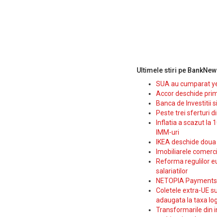
Ultimele stiri pe BankNew
SUA au cumparat yen
Accor deschide prim
Banca de Investitii 
Peste trei sferturi d
Inflatia a scazut la 
IMM-uri
IKEA deschide doua p
Imobiliarele comerc
Reforma regulilor e
salariatilor
NETOPIA Payments a 
Coletele extra-UE su
adaugata la taxa log
Transformarile din i