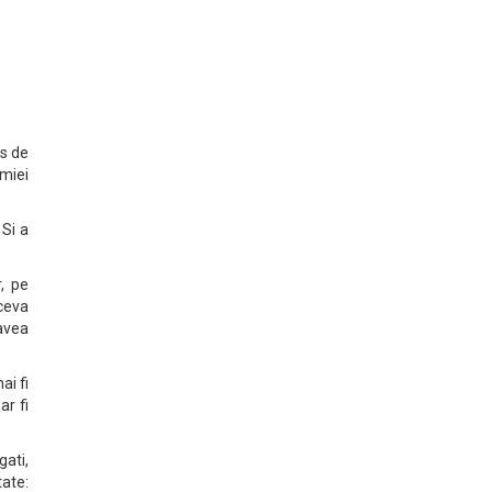
us de
omiei
Si a
, pe
ceva
avea
ai fi
ar fi
gati,
ate: