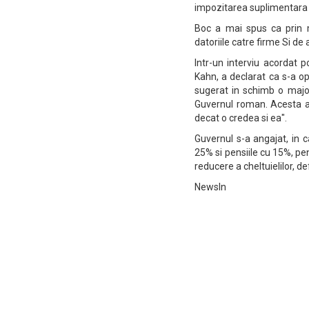
impozitarea suplimentara a
Boc a mai spus ca prin m
datoriile catre firme Si de
Intr-un interviu acordat 
Kahn, a declarat ca s-a op
sugerat in schimb o majo
Guvernul roman. Acesta a 
decat o credea si ea".
Guvernul s-a angajat, in 
25% si pensiile cu 15%, pen
reducere a cheltuielilor, de
NewsIn