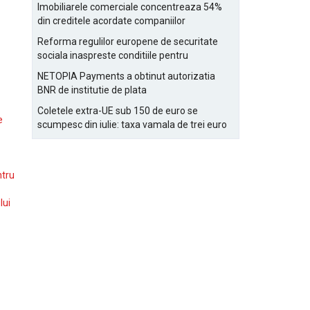
Bucurestiului
Imobiliarele comerciale concentreaza 54%
din creditele acordate companiilor
nefinanciare
Reforma regulilor europene de securitate
sociala inaspreste conditiile pentru
detasarea salariatilor
NETOPIA Payments a obtinut autorizatia
BNR de institutie de plata
Coletele extra-UE sub 150 de euro se
e
scumpesc din iulie: taxa vamala de trei euro
pe articol, adaugata la taxa logistica
ntru
lui