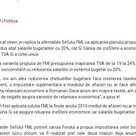
 |
Politica
t vineri, in replica la afirmatiile Sefului FMI, ca aplicarea planului prop
 redus atat salariile bugetarilor cu 20%, cat Si Sansa de creStere a econ
TVA Si a cotei unice.
ca varianta propusa de FMI presupunea majorarea TVA de la 19 la 24% 
%, concomitent cu reducerea salariilor in sistemul bugetar cu 20%.
 noi am ales reducerea cheltuielilor bugetare fara cresterea taxelor
ent, o impozitare suplimentara a mediului de afaceri nu ar face alt
ta relansarii economice a Romaniei. Daca acum am majora taxele, am 
 de negativ asupra sanselor de relansare economica", a spus el.
 fost aplicata solutia FMI, la finele anului 2010 mediul de afaceri nu ar m
vina Si sa asigure reluarea creSterii economice, iar salariile bugetarilor 
.
tiile Sefului FMI, potrivit caruia Fondul a propus impozitarea celor bo
cest lucru oricum va fi realizat prin cele doua masuri deja anunt