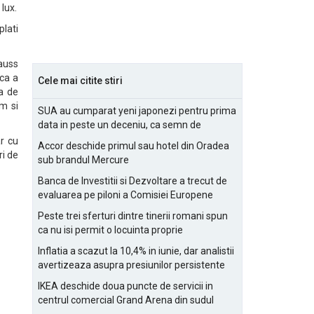
lux.
lati
rauss
 ca a
Cele mai citite stiri
a de
m si
SUA au cumparat yeni japonezi pentru prima
data in peste un deceniu, ca semn de
prietenie
ar cu
Accor deschide primul sau hotel din Oradea
ri de
sub brandul Mercure
Banca de Investitii si Dezvoltare a trecut de
evaluarea pe piloni a Comisiei Europene
Peste trei sferturi dintre tinerii romani spun
ca nu isi permit o locuinta proprie
Inflatia a scazut la 10,4% in iunie, dar analistii
avertizeaza asupra presiunilor persistente
pentru IMM-uri
IKEA deschide doua puncte de servicii in
centrul comercial Grand Arena din sudul