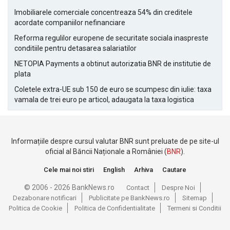
Imobiliarele comerciale concentreaza 54% din creditele
acordate companiilor nefinanciare
Reforma regulilor europene de securitate sociala inaspreste
conditiile pentru detasarea salariatilor
NETOPIA Payments a obtinut autorizatia BNR de institutie de
plata
Coletele extra-UE sub 150 de euro se scumpesc din iulie: taxa
vamala de trei euro pe articol, adaugata la taxa logistica
Informațiile despre cursul valutar BNR sunt preluate de pe site-ul
oficial al Băncii Naționale a României (
BNR
).
Cele mai noi stiri
English
Arhiva
Cautare
© 2006 - 2026 BankNews.ro
Contact
Despre Noi
Dezabonare notificari
Publicitate pe BankNews.ro
Sitemap
Politica de Cookie
Politica de Confidentialitate
Termeni si Conditii