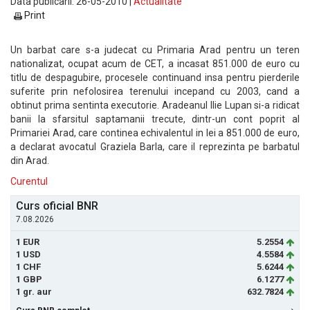
Data publicarii: 26-05-2010 |
Actualitate
Print
Un barbat care s-a judecat cu Primaria Arad pentru un teren
nationalizat, ocupat acum de CET, a incasat 851.000 de euro cu
titlu de despagubire, procesele continuand insa pentru pierderile
suferite prin nefolosirea terenului incepand cu 2003, cand a
obtinut prima sentinta executorie. Aradeanul Ilie Lupan si-a ridicat
banii la sfarsitul saptamanii trecute, dintr-un cont poprit al
Primariei Arad, care continea echivalentul in lei a 851.000 de euro,
a declarat avocatul Graziela Barla, care il reprezinta pe barbatul
din Arad.
Curentul
Curs oficial BNR
7.08.2026
1 EUR
5.2554
1 USD
4.5584
1 CHF
5.6244
1 GBP
6.1277
1 gr. aur
632.7824