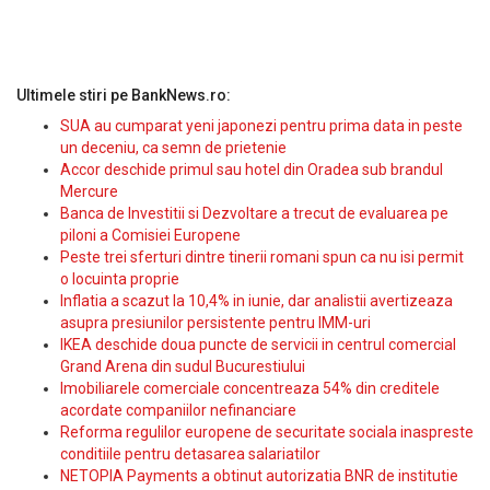
Ultimele stiri pe BankNews.ro:
SUA au cumparat yeni japonezi pentru prima data in peste
un deceniu, ca semn de prietenie
Accor deschide primul sau hotel din Oradea sub brandul
Mercure
Banca de Investitii si Dezvoltare a trecut de evaluarea pe
piloni a Comisiei Europene
Peste trei sferturi dintre tinerii romani spun ca nu isi permit
o locuinta proprie
Inflatia a scazut la 10,4% in iunie, dar analistii avertizeaza
asupra presiunilor persistente pentru IMM-uri
IKEA deschide doua puncte de servicii in centrul comercial
Grand Arena din sudul Bucurestiului
Imobiliarele comerciale concentreaza 54% din creditele
acordate companiilor nefinanciare
Reforma regulilor europene de securitate sociala inaspreste
conditiile pentru detasarea salariatilor
NETOPIA Payments a obtinut autorizatia BNR de institutie