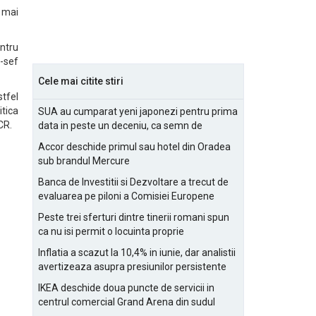
, mai
entru
l-sef
Cele mai citite stiri
stfel
itica
SUA au cumparat yeni japonezi pentru prima
CR.
data in peste un deceniu, ca semn de
prietenie
Accor deschide primul sau hotel din Oradea
sub brandul Mercure
Banca de Investitii si Dezvoltare a trecut de
evaluarea pe piloni a Comisiei Europene
Peste trei sferturi dintre tinerii romani spun
ca nu isi permit o locuinta proprie
Inflatia a scazut la 10,4% in iunie, dar analistii
avertizeaza asupra presiunilor persistente
pentru IMM-uri
IKEA deschide doua puncte de servicii in
centrul comercial Grand Arena din sudul