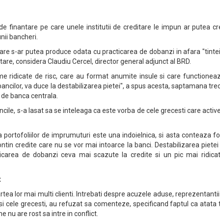
e de finantare pe care unele institutii de creditare le impun ar putea c
unii bancheri.
are s-ar putea produce odata cu practicarea de dobanzi in afara "tinte
ditare, considera Claudiu Cercel, director general adjunct al BRD.
me ridicate de risc, care au format anumite insule si care functionea
bancilor, va duce la destabilizarea pietei", a spus acesta, saptamana tre
 de banca centrala.
cile, s-a lasat sa se inteleaga ca este vorba de cele grecesti care acti
tea portofoliilor de imprumuturi este una indoielnica, si asta conteaza f
tin credite care nu se vor mai intoarce la banci. Destabilizarea pietei
icarea de dobanzi ceva mai scazute la credite si un pic mai ridicat
t
rtea lor mai multi clienti. Intrebati despre acuzele aduse, reprezentanti
 si cele grecesti, au refuzat sa comenteze, specificand faptul ca atata
nu are rost sa intre in conflict.