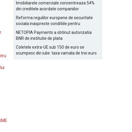
Bucurestiului
Imobiliarele comerciale concentreaza 54%
din creditele acordate companiilor
nefinanciare
Reforma regulilor europene de securitate
sociala inaspreste conditiile pentru
detasarea salariatilor
e
NETOPIA Payments a obtinut autorizatia
BNR de institutie de plata
Coletele extra-UE sub 150 de euro se
scumpesc din iulie: taxa vamala de trei euro
ntru
pe articol, adaugata la taxa logistica
lui
 SME