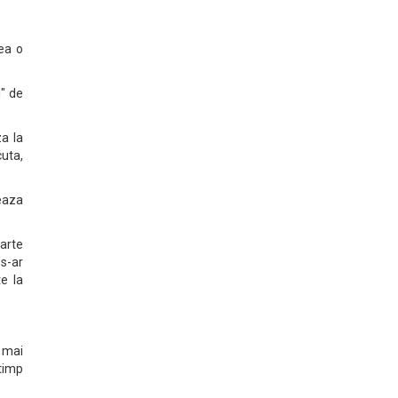
rea o
i" de
za la
cuta,
veaza
oarte
 s-ar
e la
i mai
 timp