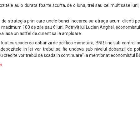
zitele au o durata foarte scurta, de o luna, trei sau cel mult sase luni
i de strategia prin care unele banci incearca sa atraga acum clienti p
 maximum 100 de zile sau 6 luni. Potrivit lui Lucian Anghel, economistu
va lasa un astfel de curent sa ia amploare.
a luat cu scaderea dobanzii de politica monetara, BNR tine sub control a
depozitele in lei vor trebui sa fie undeva sub nivelul dobanzii de pol
u credite vor trebui sa scada in continuare", a mentionat economistul B
ei