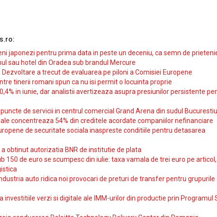
s.ro:
i japonezi pentru prima data in peste un deceniu, ca semn de prieteni
ul sau hotel din Oradea sub brandul Mercure
si Dezvoltare a trecut de evaluarea pe piloni a Comisiei Europene
intre tinerii romani spun ca nu isi permit o locuinta proprie
10,4% in iunie, dar analistii avertizeaza asupra presiunilor persistente pe
uncte de servicii in centrul comercial Grand Arena din sudul Bucurestiu
iale concentreaza 54% din creditele acordate companiilor nefinanciare
uropene de securitate sociala inaspreste conditiile pentru detasarea
obtinut autorizatia BNR de institutie de plata
b 150 de euro se scumpesc din iulie: taxa vamala de trei euro pe articol,
istica
ndustria auto ridica noi provocari de preturi de transfer pentru grupurile
investitiile verzi si digitale ale IMM-urilor din productie prin Programul