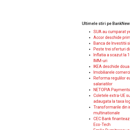
Ultimele stiri pe BankNew
SUA au cumparat yen
Accor deschide prim
Banca de Investitii 
Peste trei sferturi d
Inflatia a scazut la 
IMM-uri
IKEA deschide doua p
Imobiliarele comerc
Reforma regulilor e
salariatilor
NETOPIA Payments a 
Coletele extra-UE su
adaugata la taxa log
Transformarile din i
multinationale
CEC Bank finanteaza 
Eco-Tech