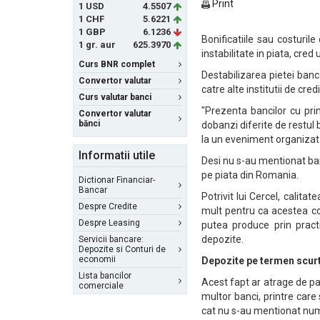
Print
1 USD
4.5507
1 CHF
5.6221
1 GBP
6.1236
Bonificatiile sau costuril
1 gr. aur
625.3970
instabilitate in piata, cred 
Curs BNR complet
Destabilizarea pietei banc
Convertor valutar
catre alte institutii de cre
Curs valutar banci
"Prezenta bancilor cu pri
Convertor valutar
bănci
dobanzi diferite de restul 
la un eveniment organizat
Informatii utile
Desi nu s-au mentionat ban
pe piata din Romania.
Dictionar Financiar-
Bancar
Potrivit lui Cercel, calita
Despre Credite
mult pentru ca acestea con
Despre Leasing
putea produce prin pract
depozite.
Servicii bancare:
Depozite si Conturi de
economii
Depozite pe termen scur
Lista bancilor
Acest fapt ar atrage de pa
comerciale
multor banci, printre care
cat nu s-au mentionat nume 