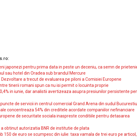
s.ro:
i japonezi pentru prima data in peste un deceniu, ca semn de prieteni
ul sau hotel din Oradea sub brandul Mercure
si Dezvoltare a trecut de evaluarea pe piloni a Comisiei Europene
intre tinerii romani spun ca nu isi permit o locuinta proprie
10,4% in iunie, dar analistii avertizeaza asupra presiunilor persistente pe
uncte de servicii in centrul comercial Grand Arena din sudul Bucurestiu
iale concentreaza 54% din creditele acordate companiilor nefinanciare
uropene de securitate sociala inaspreste conditiile pentru detasarea
obtinut autorizatia BNR de institutie de plata
b 150 de euro se scumpesc din iulie: taxa vamala de trei euro pe articol,