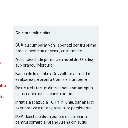
Cele mai citite stiri
SUA au cumparat yeni japonezi pentru prima
data in peste un deceniu, ca semn de
prietenie
Accor deschide primul sau hotel din Oradea
e
sub brandul Mercure
Banca de Investitii si Dezvoltare a trecut de
evaluarea pe piloni a Comisiei Europene
ntru
Peste trei sferturi dintre tinerii romani spun
ca nu isi permit o locuinta proprie
lui
Inflatia a scazut la 10,4% in iunie, dar analistii
avertizeaza asupra presiunilor persistente
pentru IMM-uri
IKEA deschide doua puncte de servicii in
centrul comercial Grand Arena din sudul