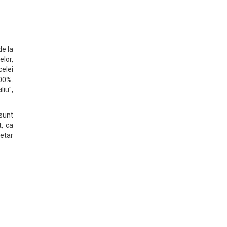
de la
elor,
celei
100%.
liu",
sunt
t, ca
netar