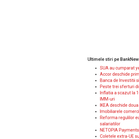
Ultimele stiri pe BankNew
SUA au cumparat yen
Accor deschide prim
Banca de Investitii 
Peste trei sferturi d
Inflatia a scazut la 
IMM-uri
IKEA deschide doua p
Imobiliarele comerc
Reforma regulilor e
salariatilor
NETOPIA Payments a 
Coletele extra-UE su