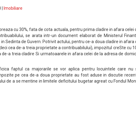
 |
Imobiliare
oreaza cu 30%, fata de cota actuala, pentru prima cladire in afara celei 
tribuabilului, se arata intr-un document elaborat de Ministerul Finant
in Sedinta de Guvern. Potrivit actului, pentru ce-a doua cladire in afara 
deci cea de-a treia proprietate a contribuabilului), impozitul creSte cu 
e-a treia cladire Si urmatoaarele in afara celei de la adresa de domici
ficica faptul ca majorarile se vor aplica pentru locuintele care nu 
 impozite pe cea de-a doua proprietate au fost aduse in discutie recen
ui de a se mentine in limitele deficitului bugetar agreat cu Fondul Mo