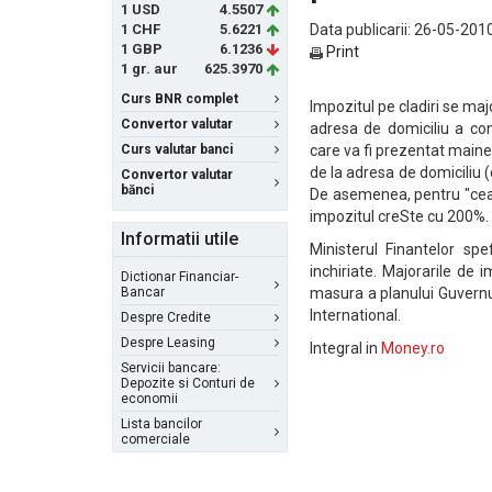
1 USD
4.5507
1 CHF
5.6221
Data publicarii: 26-05-2010
1 GBP
6.1236
Print
1 gr. aur
625.3970
Curs BNR complet
Impozitul pe cladiri se maj
Convertor valutar
adresa de domiciliu a con
Curs valutar banci
care va fi prezentat maine 
de la adresa de domiciliu (
Convertor valutar
bănci
De asemenea, pentru "cea d
impozitul creSte cu 200%.
Informatii utile
Ministerul Finantelor spe
inchiriate. Majorarile de
Dictionar Financiar-
Bancar
masura a planului Guvernul
International.
Despre Credite
Despre Leasing
Integral in
Money.ro
Servicii bancare:
Depozite si Conturi de
economii
Lista bancilor
comerciale