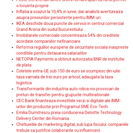
o locuinta proprie
Inflatia a scazut la 10,4% in iunie, dar analistii avertizeaza
asupra presiunilor persistente pentru IMM-uri
IKEA deschide doua puncte de servicii in centrul comercial
Grand Arena din sudul Bucurestiului
Imobiliarele comerciale concentreaza 54% din creditele
acordate companiilor nefinanciare
Reforma regulilor europene de securitate sociala inaspreste
conditiile pentru detasarea salariatilor
NETOPIA Payments a obtinut autorizatia BNR de institutie
de plata
Coletele extra-UE sub 150 de euro se scumpesc din iulie:
taxa vamala de trei euro pe articol, adaugata la taxa
logistica
Transformarile din industria auto ridica noi provocari de
preturi de transfer pentru grupurile multinationale
CEC Bank finanteaza investitiile verzi si digitale ale IMM-
urilor din productie prin Programul SME Eco-Tech
Emilia Dumitrescu preia conducerea Deloitte Technology
Delivery Center din Romania
Cheltuielile de marketing digital, sub lupa fiscului: companiile
trebuie sa justifice colaborarile cu influencerii