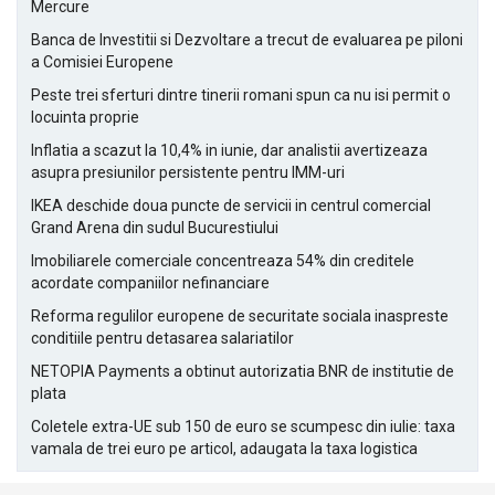
Mercure
Banca de Investitii si Dezvoltare a trecut de evaluarea pe piloni
a Comisiei Europene
Peste trei sferturi dintre tinerii romani spun ca nu isi permit o
locuinta proprie
Inflatia a scazut la 10,4% in iunie, dar analistii avertizeaza
asupra presiunilor persistente pentru IMM-uri
IKEA deschide doua puncte de servicii in centrul comercial
Grand Arena din sudul Bucurestiului
Imobiliarele comerciale concentreaza 54% din creditele
acordate companiilor nefinanciare
Reforma regulilor europene de securitate sociala inaspreste
conditiile pentru detasarea salariatilor
NETOPIA Payments a obtinut autorizatia BNR de institutie de
plata
Coletele extra-UE sub 150 de euro se scumpesc din iulie: taxa
vamala de trei euro pe articol, adaugata la taxa logistica