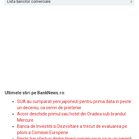
Lista bancilor comerciale
Ultimele stiri pe BankNews.ro:
SUA au cumparat yeni japonezi pentru prima data in peste
un deceniu, ca semn de prietenie
Accor deschide primul sau hotel din Oradea sub brandul
Mercure
Banca de Investitii si Dezvoltare a trecut de evaluarea pe
piloni a Comisiei Europene
Peste trei sferturi dintre tinerii romani spun ca nu isi permit