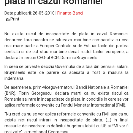
plata in cazul Romaniei
Data publicarii: 26-05-2010 |
Finante-Banci
Print
Nu exista riscul de incapacitate de plata in cazul Romaniei,
deoarece tara noastra se situeaza mai bine comparativ cu cea
mai mare parte a Europei Centrale si de Est, iar tarile din partea
centrala si de est stau mai bine decat restul tarilor europene, a
declarat miercuri CEO-ul BCR, Dominic Bruynseels.
In ceea ce priveste decizia Guvernului de a taia din pensii si salarii,
Bruynseels este de parere ca acesata a fost o masura la
indemana.
De asemenea, prim-viceguvernatorul Bancii Nationale a Romaniei
(BNR), Florin Georgescu, declara marti ca nu exista riscul ca
Romania sa intre in incapacitate de plata, in conditiile in care se vor
aplica reformele convenite cu Fondul Monetar International (FMI).
"Nu cred ca nu se vor aplica reformele convenite cu FMI, asa ca nu
exista nici riscul intrarii in incapacitate de plata. (...) In final,
masurile de incadrare in deficitul bugetar stabilit cu UE si FMI vor fi
realizate", a mentionat Georgescu.