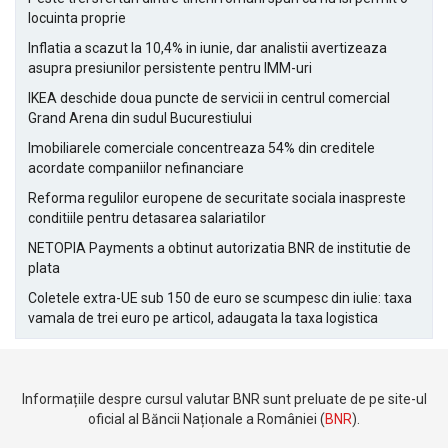
locuinta proprie
Inflatia a scazut la 10,4% in iunie, dar analistii avertizeaza
asupra presiunilor persistente pentru IMM-uri
IKEA deschide doua puncte de servicii in centrul comercial
Grand Arena din sudul Bucurestiului
Imobiliarele comerciale concentreaza 54% din creditele
acordate companiilor nefinanciare
Reforma regulilor europene de securitate sociala inaspreste
conditiile pentru detasarea salariatilor
NETOPIA Payments a obtinut autorizatia BNR de institutie de
plata
Coletele extra-UE sub 150 de euro se scumpesc din iulie: taxa
vamala de trei euro pe articol, adaugata la taxa logistica
Informațiile despre cursul valutar BNR sunt preluate de pe site-ul
oficial al Băncii Naționale a României (
BNR
).