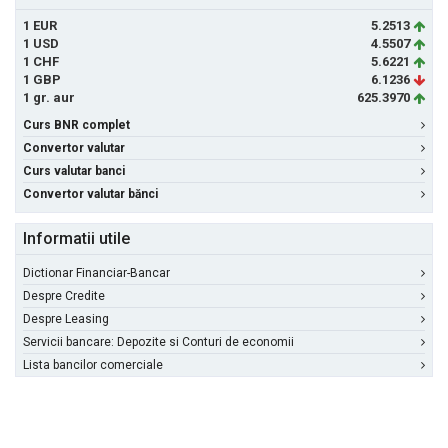
1 EUR
5.2513
1 USD
4.5507
1 CHF
5.6221
1 GBP
6.1236
1 gr. aur
625.3970
Curs BNR complet
Convertor valutar
Curs valutar banci
Convertor valutar bănci
Informatii utile
Dictionar Financiar-Bancar
Despre Credite
Despre Leasing
Servicii bancare: Depozite si Conturi de economii
Lista bancilor comerciale