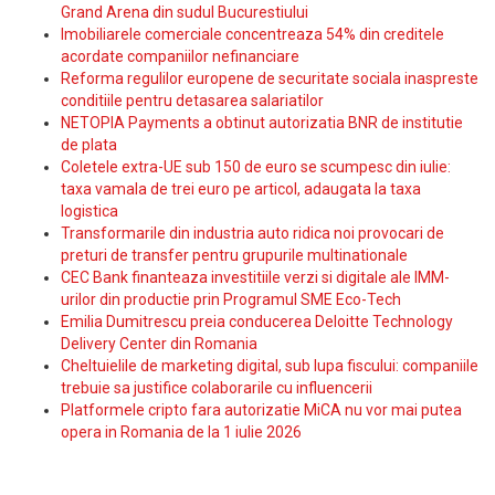
Grand Arena din sudul Bucurestiului
Imobiliarele comerciale concentreaza 54% din creditele
acordate companiilor nefinanciare
Reforma regulilor europene de securitate sociala inaspreste
conditiile pentru detasarea salariatilor
NETOPIA Payments a obtinut autorizatia BNR de institutie
de plata
Coletele extra-UE sub 150 de euro se scumpesc din iulie:
taxa vamala de trei euro pe articol, adaugata la taxa
logistica
Transformarile din industria auto ridica noi provocari de
preturi de transfer pentru grupurile multinationale
CEC Bank finanteaza investitiile verzi si digitale ale IMM-
urilor din productie prin Programul SME Eco-Tech
Emilia Dumitrescu preia conducerea Deloitte Technology
Delivery Center din Romania
Cheltuielile de marketing digital, sub lupa fiscului: companiile
trebuie sa justifice colaborarile cu influencerii
Platformele cripto fara autorizatie MiCA nu vor mai putea
opera in Romania de la 1 iulie 2026