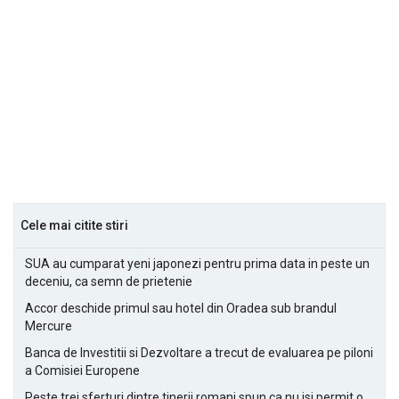
Cele mai citite stiri
SUA au cumparat yeni japonezi pentru prima data in peste un
deceniu, ca semn de prietenie
Accor deschide primul sau hotel din Oradea sub brandul
Mercure
Banca de Investitii si Dezvoltare a trecut de evaluarea pe piloni
a Comisiei Europene
Peste trei sferturi dintre tinerii romani spun ca nu isi permit o