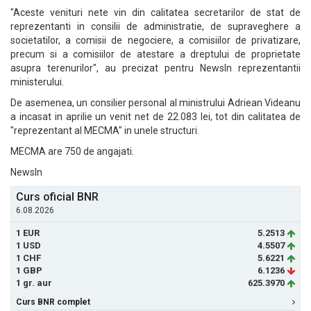
"Aceste venituri nete vin din calitatea secretarilor de stat de
reprezentanti in consilii de administratie, de supraveghere a
societatilor, a comisii de negociere, a comisiilor de privatizare,
precum si a comisiilor de atestare a dreptului de proprietate
asupra terenurilor", au precizat pentru NewsIn reprezentantii
ministerului.
De asemenea, un consilier personal al ministrului Adriean Videanu
a incasat in aprilie un venit net de 22.083 lei, tot din calitatea de
"reprezentant al MECMA" in unele structuri.
MECMA are 750 de angajati.
NewsIn
Curs oficial BNR
6.08.2026
1 EUR
5.2513
1 USD
4.5507
1 CHF
5.6221
1 GBP
6.1236
1 gr. aur
625.3970
Curs BNR complet