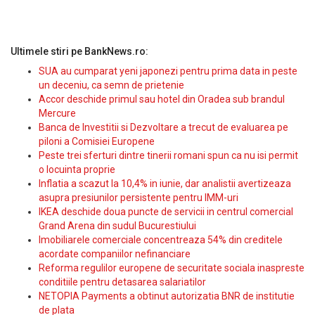
Ultimele stiri pe BankNews.ro:
SUA au cumparat yeni japonezi pentru prima data in peste
un deceniu, ca semn de prietenie
Accor deschide primul sau hotel din Oradea sub brandul
Mercure
Banca de Investitii si Dezvoltare a trecut de evaluarea pe
piloni a Comisiei Europene
Peste trei sferturi dintre tinerii romani spun ca nu isi permit
o locuinta proprie
Inflatia a scazut la 10,4% in iunie, dar analistii avertizeaza
asupra presiunilor persistente pentru IMM-uri
IKEA deschide doua puncte de servicii in centrul comercial
Grand Arena din sudul Bucurestiului
Imobiliarele comerciale concentreaza 54% din creditele
acordate companiilor nefinanciare
Reforma regulilor europene de securitate sociala inaspreste
conditiile pentru detasarea salariatilor
NETOPIA Payments a obtinut autorizatia BNR de institutie
de plata