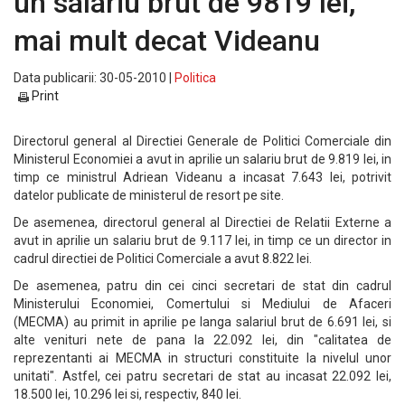
un salariu brut de 9819 lei,
mai mult decat Videanu
Data publicarii: 30-05-2010 |
Politica
Print
Directorul general al Directiei Generale de Politici Comerciale din
Ministerul Economiei a avut in aprilie un salariu brut de 9.819 lei, in
timp ce ministrul Adriean Videanu a incasat 7.643 lei, potrivit
datelor publicate de ministerul de resort pe site.
De asemenea, directorul general al Directiei de Relatii Externe a
avut in aprilie un salariu brut de 9.117 lei, in timp ce un director in
cadrul directiei de Politici Comerciale a avut 8.822 lei.
De asemenea, patru din cei cinci secretari de stat din cadrul
Ministerului Economiei, Comertului si Mediului de Afaceri
(MECMA) au primit in aprilie pe langa salariul brut de 6.691 lei, si
alte venituri nete de pana la 22.092 lei, din "calitatea de
reprezentanti ai MECMA in structuri constituite la nivelul unor
unitati". Astfel, cei patru secretari de stat au incasat 22.092 lei,
18.500 lei, 10.296 lei si, respectiv, 840 lei.