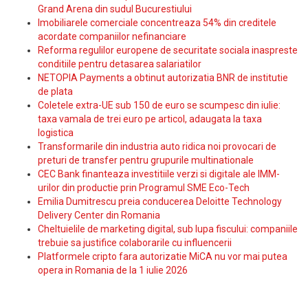
Grand Arena din sudul Bucurestiului
Imobiliarele comerciale concentreaza 54% din creditele
acordate companiilor nefinanciare
Reforma regulilor europene de securitate sociala inaspreste
conditiile pentru detasarea salariatilor
NETOPIA Payments a obtinut autorizatia BNR de institutie
de plata
Coletele extra-UE sub 150 de euro se scumpesc din iulie:
taxa vamala de trei euro pe articol, adaugata la taxa
logistica
Transformarile din industria auto ridica noi provocari de
preturi de transfer pentru grupurile multinationale
CEC Bank finanteaza investitiile verzi si digitale ale IMM-
urilor din productie prin Programul SME Eco-Tech
Emilia Dumitrescu preia conducerea Deloitte Technology
Delivery Center din Romania
Cheltuielile de marketing digital, sub lupa fiscului: companiile
trebuie sa justifice colaborarile cu influencerii
Platformele cripto fara autorizatie MiCA nu vor mai putea
opera in Romania de la 1 iulie 2026