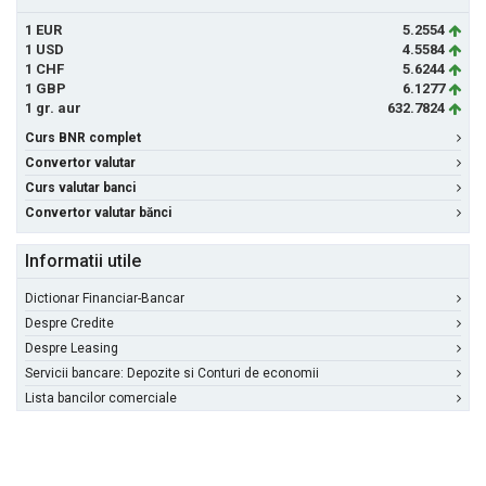
1 EUR
5.2554
1 USD
4.5584
1 CHF
5.6244
1 GBP
6.1277
1 gr. aur
632.7824
Curs BNR complet
Convertor valutar
Curs valutar banci
Convertor valutar bănci
Informatii utile
Dictionar Financiar-Bancar
Despre Credite
Despre Leasing
Servicii bancare: Depozite si Conturi de economii
Lista bancilor comerciale