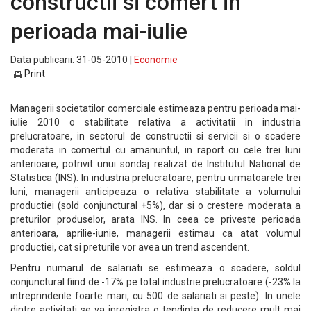
constructii si comert in
perioada mai-iulie
Data publicarii: 31-05-2010 |
Economie
Print
Managerii societatilor comerciale estimeaza pentru perioada mai-
iulie 2010 o stabilitate relativa a activitatii in industria
prelucratoare, in sectorul de constructii si servicii si o scadere
moderata in comertul cu amanuntul, in raport cu cele trei luni
anterioare, potrivit unui sondaj realizat de Institutul National de
Statistica (INS). In industria prelucratoare, pentru urmatoarele trei
luni, managerii anticipeaza o relativa stabilitate a volumului
productiei (sold conjunctural +5%), dar si o crestere moderata a
preturilor produselor, arata INS. In ceea ce priveste perioada
anterioara, aprilie-iunie, managerii estimau ca atat volumul
productiei, cat si preturile vor avea un trend ascendent.
Pentru numarul de salariati se estimeaza o scadere, soldul
conjunctural fiind de -17% pe total industrie prelucratoare (-23% la
intreprinderile foarte mari, cu 500 de salariati si peste). In unele
dintre activitati se va inregistra o tendinta de reducere mult mai