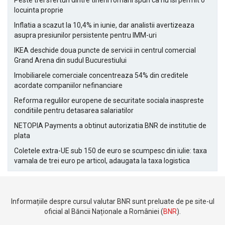
Peste trei sferturi dintre tinerii romani spun ca nu isi permit o
locuinta proprie
Inflatia a scazut la 10,4% in iunie, dar analistii avertizeaza
asupra presiunilor persistente pentru IMM-uri
IKEA deschide doua puncte de servicii in centrul comercial
Grand Arena din sudul Bucurestiului
Imobiliarele comerciale concentreaza 54% din creditele
acordate companiilor nefinanciare
Reforma regulilor europene de securitate sociala inaspreste
conditiile pentru detasarea salariatilor
NETOPIA Payments a obtinut autorizatia BNR de institutie de
plata
Coletele extra-UE sub 150 de euro se scumpesc din iulie: taxa
vamala de trei euro pe articol, adaugata la taxa logistica
Informațiile despre cursul valutar BNR sunt preluate de pe site-ul
oficial al Băncii Naționale a României (
BNR
).