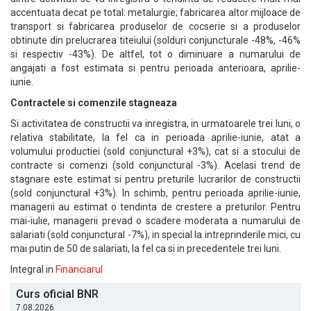
accentuata decat pe total: metalurgie; fabricarea altor mijloace de
transport si fabricarea produselor de cocserie si a produselor
obtinute din prelucrarea titeiului (solduri conjuncturale -48%, -46%
si respectiv -43%). De altfel, tot o diminuare a numarului de
angajati a fost estimata si pentru perioada anterioara, aprilie-
iunie.
Contractele si comenzile stagneaza
Si activitatea de constructii va inregistra, in urmatoarele trei luni, o
relativa stabilitate, la fel ca in perioada aprilie-iunie, atat a
volumului productiei (sold conjunctural +3%), cat si a stocului de
contracte si comenzi (sold conjunctural -3%). Acelasi trend de
stagnare este estimat si pentru preturile lucrarilor de constructii
(sold conjunctural +3%). In schimb, pentru perioada aprilie-iunie,
managerii au estimat o tendinta de crestere a preturilor. Pentru
mai-iulie, managerii prevad o scadere moderata a numarului de
salariati (sold conjunctural -7%), in special la intreprinderile mici, cu
mai putin de 50 de salariati, la fel ca si in precedentele trei luni.
Integral in
Financiarul
Curs oficial BNR
7.08.2026