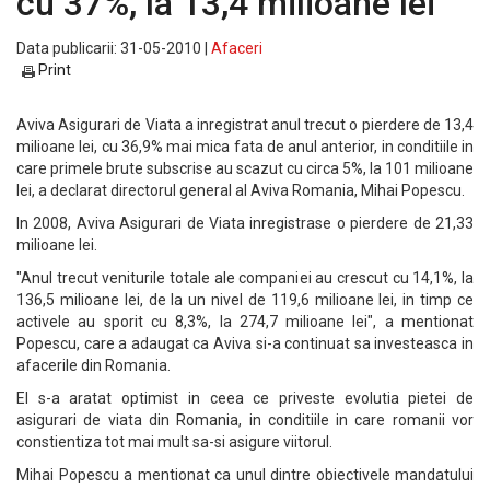
cu 37%, la 13,4 milioane lei
Data publicarii: 31-05-2010 |
Afaceri
Print
Aviva Asigurari de Viata a inregistrat anul trecut o pierdere de 13,4
milioane lei, cu 36,9% mai mica fata de anul anterior, in conditiile in
care primele brute subscrise au scazut cu circa 5%, la 101 milioane
lei, a declarat directorul general al Aviva Romania, Mihai Popescu.
In 2008, Aviva Asigurari de Viata inregistrase o pierdere de 21,33
milioane lei.
"Anul trecut veniturile totale ale companiei au crescut cu 14,1%, la
136,5 milioane lei, de la un nivel de 119,6 milioane lei, in timp ce
activele au sporit cu 8,3%, la 274,7 milioane lei", a mentionat
Popescu, care a adaugat ca Aviva si-a continuat sa investeasca in
afacerile din Romania.
El s-a aratat optimist in ceea ce priveste evolutia pietei de
asigurari de viata din Romania, in conditiile in care romanii vor
constientiza tot mai mult sa-si asigure viitorul.
Mihai Popescu a mentionat ca unul dintre obiectivele mandatului