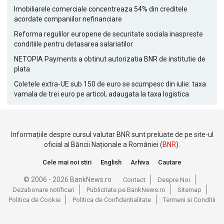
Imobiliarele comerciale concentreaza 54% din creditele
acordate companiilor nefinanciare
Reforma regulilor europene de securitate sociala inaspreste
conditiile pentru detasarea salariatilor
NETOPIA Payments a obtinut autorizatia BNR de institutie de
plata
Coletele extra-UE sub 150 de euro se scumpesc din iulie: taxa
vamala de trei euro pe articol, adaugata la taxa logistica
Informațiile despre cursul valutar BNR sunt preluate de pe site-ul
oficial al Băncii Naționale a României (
BNR
).
Cele mai noi stiri
English
Arhiva
Cautare
© 2006 - 2026 BankNews.ro
Contact
Despre Noi
Dezabonare notificari
Publicitate pe BankNews.ro
Sitemap
Politica de Cookie
Politica de Confidentialitate
Termeni si Conditii