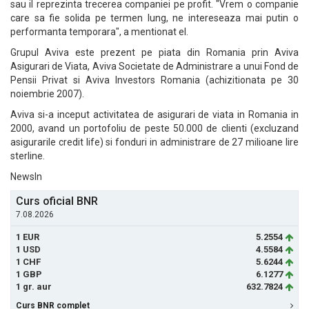
sau il reprezinta trecerea companiei pe profit. "Vrem o companie
care sa fie solida pe termen lung, ne intereseaza mai putin o
performanta temporara", a mentionat el.
Grupul Aviva este prezent pe piata din Romania prin Aviva
Asigurari de Viata, Aviva Societate de Administrare a unui Fond de
Pensii Privat si Aviva Investors Romania (achizitionata pe 30
noiembrie 2007).
Aviva si-a inceput activitatea de asigurari de viata in Romania in
2000, avand un portofoliu de peste 50.000 de clienti (excluzand
asigurarile credit life) si fonduri in administrare de 27 milioane lire
sterline.
NewsIn
Curs oficial BNR
7.08.2026
1 EUR
5.2554
1 USD
4.5584
1 CHF
5.6244
1 GBP
6.1277
1 gr. aur
632.7824
Curs BNR complet