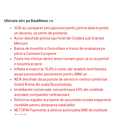
Ultimele stiri pe BankNews.ro:
SUA au cumparat yeni japonezi pentru prima data in peste
un deceniu, ca semn de prietenie
Accor deschide primul sau hotel din Oradea sub brandul
Mercure
Banca de Investitii si Dezvoltare a trecut de evaluarea pe
piloni a Comisiei Europene
Peste trei sferturi dintre tinerii romani spun ca nu isi permit
o locuinta proprie
Inflatia a scazut la 10,4% in iunie, dar analistii avertizeaza
asupra presiunilor persistente pentru IMM-uri
IKEA deschide doua puncte de servicii in centrul comercial
Grand Arena din sudul Bucurestiului
Imobiliarele comerciale concentreaza 54% din creditele
acordate companiilor nefinanciare
Reforma regulilor europene de securitate sociala inaspreste
conditiile pentru detasarea salariatilor
NETOPIA Payments a obtinut autorizatia BNR de institutie