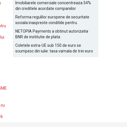
Bucurestiului
Imobiliarele comerciale concentreaza 54%
e
din creditele acordate companiilor
nefinanciare
Reforma regulilor europene de securitate
sociala inaspreste conditiile pentru
ntru
detasarea salariatilor
NETOPIA Payments a obtinut autorizatia
BNR de institutie de plata
lui
Coletele extra-UE sub 150 de euro se
scumpesc din iulie: taxa vamala de trei euro
pe articol, adaugata la taxa logistica
 SME
 cu
26