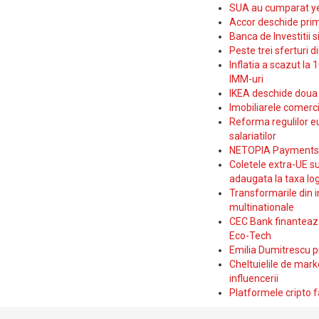
SUA au cumparat yen
Accor deschide prim
Banca de Investitii 
Peste trei sferturi d
Inflatia a scazut la 
IMM-uri
IKEA deschide doua p
Imobiliarele comerc
Reforma regulilor e
salariatilor
NETOPIA Payments a 
Coletele extra-UE su
adaugata la taxa log
Transformarile din i
multinationale
CEC Bank finanteaza 
Eco-Tech
Emilia Dumitrescu p
Cheltuielile de marke
influencerii
Platformele cripto f