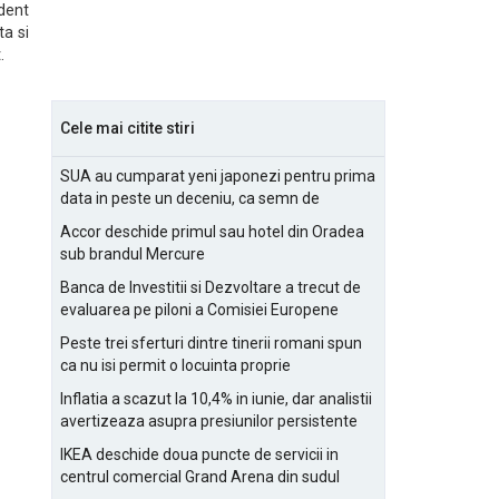
ident
ta si
.
Cele mai citite stiri
SUA au cumparat yeni japonezi pentru prima
data in peste un deceniu, ca semn de
prietenie
Accor deschide primul sau hotel din Oradea
sub brandul Mercure
Banca de Investitii si Dezvoltare a trecut de
evaluarea pe piloni a Comisiei Europene
Peste trei sferturi dintre tinerii romani spun
ca nu isi permit o locuinta proprie
Inflatia a scazut la 10,4% in iunie, dar analistii
avertizeaza asupra presiunilor persistente
pentru IMM-uri
IKEA deschide doua puncte de servicii in
centrul comercial Grand Arena din sudul