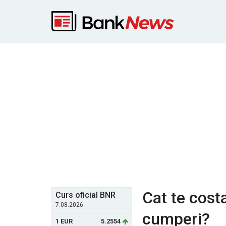
Cat te cost
Curs oficial BNR
7.08.2026
cumperi?
1 EUR
5.2554