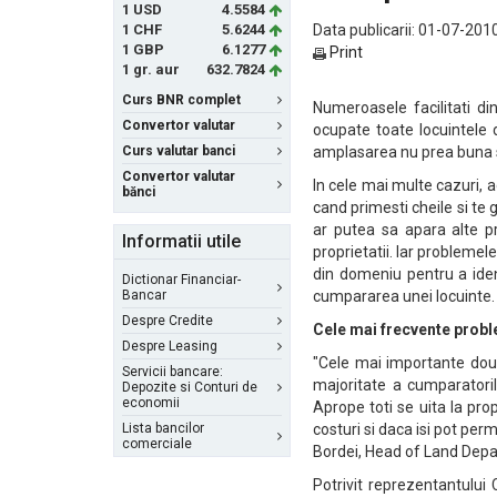
1 USD
4.5584
1 CHF
5.6244
Data publicarii: 01-07-2010
1 GBP
6.1277
Print
1 gr. aur
632.7824
Curs BNR complet
Numeroasele facilitati d
Convertor valutar
ocupate toate locuintele d
Curs valutar banci
amplasarea nu prea buna s
Convertor valutar
In cele mai multe cazuri, ac
bănci
cand primesti cheile si te
ar putea sa apara alte pr
Informatii utile
proprietatii. Iar problemele
din domeniu pentru a ident
Dictionar Financiar-
Bancar
cumpararea unei locuinte.
Despre Credite
Cele mai frecvente probl
Despre Leasing
"Cele mai importante doua 
Servicii bancare:
majoritate a cumparatoril
Depozite si Conturi de
economii
Aprope toti se uita la prop
Lista bancilor
costuri si daca isi pot perm
comerciale
Bordei, Head of Land Depa
Potrivit reprezentantului