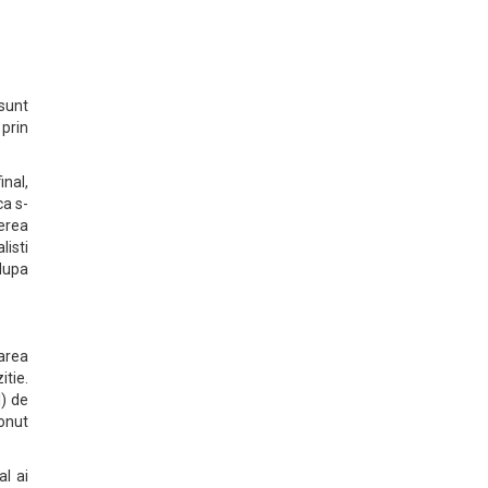
sunt
 prin
inal,
ca s-
erea
listi
 dupa
Marea
tie.
l) de
Ionut
al ai