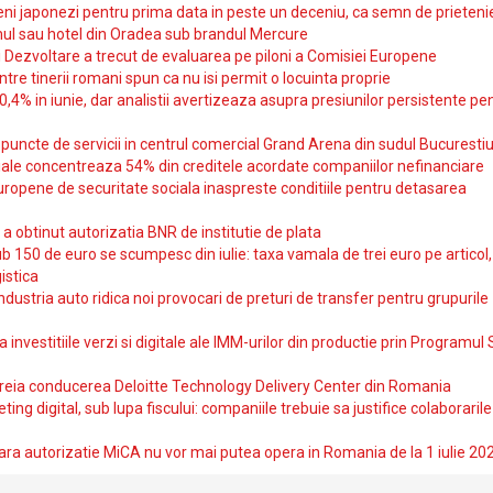
i japonezi pentru prima data in peste un deceniu, ca semn de prieteni
ul sau hotel din Oradea sub brandul Mercure
si Dezvoltare a trecut de evaluarea pe piloni a Comisiei Europene
intre tinerii romani spun ca nu isi permit o locuinta proprie
10,4% in iunie, dar analistii avertizeaza asupra presiunilor persistente pe
uncte de servicii in centrul comercial Grand Arena din sudul Bucurestiu
iale concentreaza 54% din creditele acordate companiilor nefinanciare
uropene de securitate sociala inaspreste conditiile pentru detasarea
obtinut autorizatia BNR de institutie de plata
b 150 de euro se scumpesc din iulie: taxa vamala de trei euro pe articol,
istica
ndustria auto ridica noi provocari de preturi de transfer pentru grupurile
investitiile verzi si digitale ale IMM-urilor din productie prin Programul
reia conducerea Deloitte Technology Delivery Center din Romania
ting digital, sub lupa fiscului: companiile trebuie sa justifice colaborarile
ara autorizatie MiCA nu vor mai putea opera in Romania de la 1 iulie 20