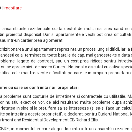
 |
Imobiliare
in ansamblurile rezidentiale costa destul de mult, mai ales cand nu 
in proiectul disponibil. Dar si apartamentele vechi pot crea dificultati
au intr-un cartier prea aglomerat
hizitionarea unui apartament reprezinta un proces lung si dificil, iar la f
 gandesti ca ai terminat cu toate bataile de cap, mai gandeste-te o data 
obleme, legate de contract, sau un cost prea ridicat pentru intretin
 nu se opresc aici - de aceea Curierul National a discutat cu cativa specia
ifica cele mai frecvente dificultati pe care le intampina proprietarii
eme cu care se confrunta noii proprietari
probleme sunt costurile de intretinere si contractele cu utilitatile. 
or nu stiu exact ce vor, de aici rezultand multe probleme dupa achizi
rietatea in sine si la pret, fara sa se intereseze (si sa-si faca un calcu
ite sa intretina aceste proprietati", a declarat, pentru Curierul National, 
rtment and Residential Development CB Richard Ellis.
 CBRE, in momentul in care alegi o locuinta intr-un ansamblu rezidenti