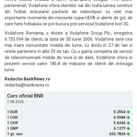
parteneriat, Vodafone ofera clientilor sai din toata lumea continut
din fotbal, incluzand pachete de videoclipuri cu cele mai
importante momente din meciurile cupei UEFA si alerte de gol, de
care fanii fotbalului se pot bucura prin serviciul Vodafone live! 3G.
Vodafone Romania, o divizie a Vodafone Group Plc., inregistra
6.735.094 de clienti, la data de 30 iunie 2006. Vodafone este cea
mai mare comunitate mobila din lume, cu divizii in 27 de tari si
retele partenere in alte 33 de tari. Cu o gama completa de servicii
de telecomunicatii mobile de voce si de date, Vodafone ofera in
prezent servicii catre 186.8 de milioane de clienti din intreaga
lume.
Redactia BankNews.ro
redactia@banknews.ro
Curs oficial BNR
7.08.2026
1 EUR
5.2554
1 USD
4.5584
1 CHF
5.6244
1 GBP
6.1277
1 gr. aur
632.7824