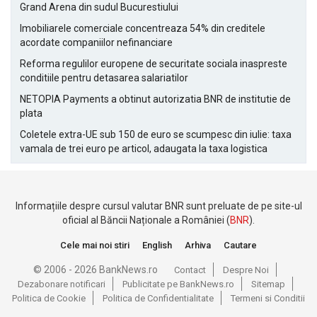
Grand Arena din sudul Bucurestiului
Imobiliarele comerciale concentreaza 54% din creditele
acordate companiilor nefinanciare
Reforma regulilor europene de securitate sociala inaspreste
conditiile pentru detasarea salariatilor
NETOPIA Payments a obtinut autorizatia BNR de institutie de
plata
Coletele extra-UE sub 150 de euro se scumpesc din iulie: taxa
vamala de trei euro pe articol, adaugata la taxa logistica
Informațiile despre cursul valutar BNR sunt preluate de pe site-ul
oficial al Băncii Naționale a României (
BNR
).
Cele mai noi stiri
English
Arhiva
Cautare
© 2006 - 2026 BankNews.ro
Contact
Despre Noi
Dezabonare notificari
Publicitate pe BankNews.ro
Sitemap
Politica de Cookie
Politica de Confidentialitate
Termeni si Conditii