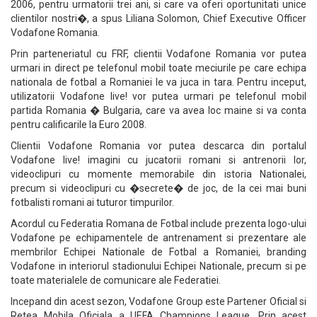
2006, pentru urmatorii trei ani, si care va oferi oportunitati unice
clientilor nostri�, a spus Liliana Solomon, Chief Executive Officer
Vodafone Romania.
Prin parteneriatul cu FRF, clientii Vodafone Romania vor putea
urmari in direct pe telefonul mobil toate meciurile pe care echipa
nationala de fotbal a Romaniei le va juca in tara. Pentru inceput,
utilizatorii Vodafone live! vor putea urmari pe telefonul mobil
partida Romania � Bulgaria, care va avea loc maine si va conta
pentru calificarile la Euro 2008.
Clientii Vodafone Romania vor putea descarca din portalul
Vodafone live! imagini cu jucatorii romani si antrenorii lor,
videoclipuri cu momente memorabile din istoria Nationalei,
precum si videoclipuri cu �secrete� de joc, de la cei mai buni
fotbalisti romani ai tuturor timpurilor.
Acordul cu Federatia Romana de Fotbal include prezenta logo-ului
Vodafone pe echipamentele de antrenament si prezentare ale
membrilor Echipei Nationale de Fotbal a Romaniei, branding
Vodafone in interiorul stadionului Echipei Nationale, precum si pe
toate materialele de comunicare ale Federatiei.
Incepand din acest sezon, Vodafone Group este Partener Oficial si
Retea Mobila Oficiala a UEFA Champions League. Prin acest