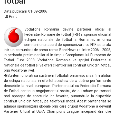
fotbal
Data publicarii: 01-09-2006
Print
Vodafone Romania devine partener oficial al
Federatiei Romane de Fotbal (FRF) si sponsor oficial al
echipei nationale de fotbal a Romaniei, in urma
semnarii unui acord de sponsorizare cu FRF, se arata
intr-un comunicat de presa remis BankNews.ro. Intre 2006 - 2008,
in perioada preliminariilor si in timpul Campionatului European de
Fotbal, Euro 2008, Vodafone Romania va sprijini Federatia si
Nationala de fotbal si va oferi clientilor sai continut unic din fotbal,
prin Vodafone live!.
�Suntem onorati sa sustinem fotbalul romanesc si sa fim alaturi
de echipa nationala in efortul acesteia de a obtine performante
deosebite la nivel european. Parteneriatul cu Federatia Romana
de Fotbal continua angajamentul nostru, de a-i aduce pe romani
mai aproape de sporturile lor favorite, punandu-le la dispozitie
continut unic din fotbal, pe telefonul mobil. Acest parteneriat se
adauga sponsorizarii globale prin care grupul Vodafone a devenit
Partener Oficial al UEFA Champions League, incepand din iulie