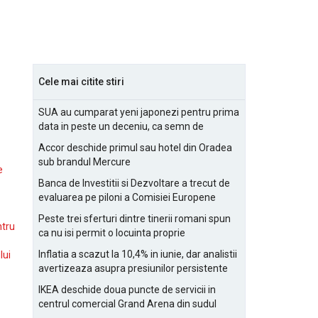
Cele mai citite stiri
SUA au cumparat yeni japonezi pentru prima
data in peste un deceniu, ca semn de
prietenie
Accor deschide primul sau hotel din Oradea
sub brandul Mercure
e
Banca de Investitii si Dezvoltare a trecut de
evaluarea pe piloni a Comisiei Europene
Peste trei sferturi dintre tinerii romani spun
ntru
ca nu isi permit o locuinta proprie
Inflatia a scazut la 10,4% in iunie, dar analistii
lui
avertizeaza asupra presiunilor persistente
pentru IMM-uri
IKEA deschide doua puncte de servicii in
centrul comercial Grand Arena din sudul