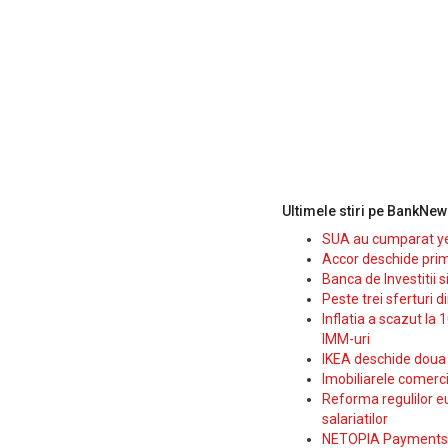
Ultimele stiri pe BankNew
SUA au cumparat yen
Accor deschide prim
Banca de Investitii 
Peste trei sferturi d
Inflatia a scazut la 
IMM-uri
IKEA deschide doua p
Imobiliarele comerc
Reforma regulilor e
salariatilor
NETOPIA Payments a 