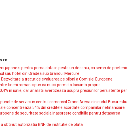
s.ro:
i japonezi pentru prima data in peste un deceniu, ca semn de prieteni
ul sau hotel din Oradea sub brandul Mercure
si Dezvoltare a trecut de evaluarea pe piloni a Comisiei Europene
intre tinerii romani spun ca nu isi permit o locuinta proprie
10,4% in iunie, dar analistii avertizeaza asupra presiunilor persistente pe
uncte de servicii in centrul comercial Grand Arena din sudul Bucurestiu
iale concentreaza 54% din creditele acordate companiilor nefinanciare
uropene de securitate sociala inaspreste conditiile pentru detasarea
obtinut autorizatia BNR de institutie de plata