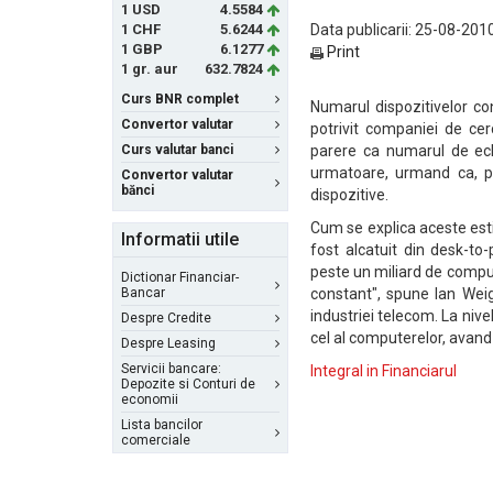
1 USD
4.5584
1 CHF
5.6244
Data publicarii: 25-08-2010
1 GBP
6.1277
Print
1 gr. aur
632.7824
Curs BNR complet
Numarul dispozitivelor con
Convertor valutar
potrivit companiei de cer
Curs valutar banci
parere ca numarul de ech
urmatoare, urmand ca, pe
Convertor valutar
bănci
dispozitive.
Cum se explica aceste estima
Informatii utile
fost alcatuit din desk-to-
peste un miliard de comput
Dictionar Financiar-
Bancar
constant", spune Ian Weig
industriei telecom. La niv
Despre Credite
cel al computerelor, avand 
Despre Leasing
Servicii bancare:
Integral in Financiarul
Depozite si Conturi de
economii
Lista bancilor
comerciale