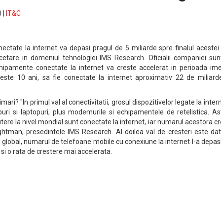
 |
IT&C
ectate la internet va depasi pragul de 5 miliarde spre finalul acestei 
cetare in domeniul tehnologiei IMS Research. Oficialii companiei sun
ipamente conectate la internet va creste accelerat in perioada ime
ste 10 ani, sa fie conectate la internet aproximativ 22 de miliard
ri? "In primul val al conectivitatii, grosul dispozitivelor legate la inter
puri si laptopuri, plus modemurile si echipamentele de retelistica. As
ere la nivel mondial sunt conectate la internet, iar numarul acestora c
htman, presedintele IMS Research. Al doilea val de cresteri este dat
el global, numarul de telefoane mobile cu conexiune la internet l-a depas
si o rata de crestere mai accelerata.