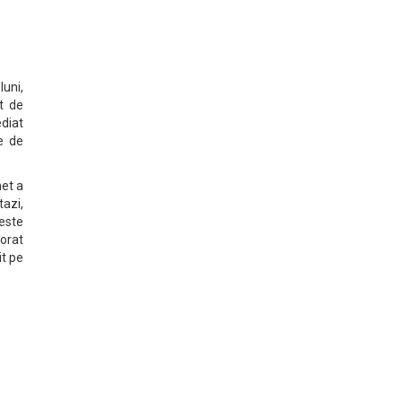
luni,
t de
diat
e de
net a
tazi,
reste
orat
it pe