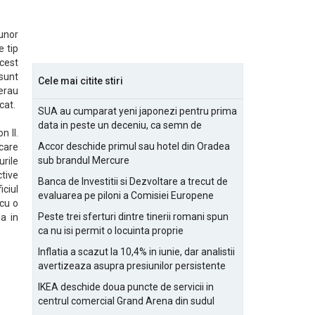
 unor
e tip
cest
 sunt
Cele mai citite stiri
 erau
cat.
SUA au cumparat yeni japonezi pentru prima
data in peste un deceniu, ca semn de
n II.
prietenie
Accor deschide primul sau hotel din Oradea
 care
sub brandul Mercure
urile
ctive
Banca de Investitii si Dezvoltare a trecut de
iciul
evaluarea pe piloni a Comisiei Europene
cu o
Peste trei sferturi dintre tinerii romani spun
a in
ca nu isi permit o locuinta proprie
Inflatia a scazut la 10,4% in iunie, dar analistii
avertizeaza asupra presiunilor persistente
pentru IMM-uri
IKEA deschide doua puncte de servicii in
centrul comercial Grand Arena din sudul