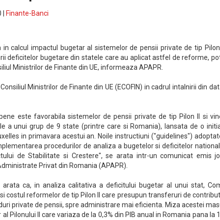
 |
Finante-Banci
n calcul impactul bugetar al sistemelor de pensii private de tip Pilon 
rii deficitelor bugetare din statele care au aplicat astfel de reforme, pot
iliul Ministrilor de Finante din UE, informeaza APAPR.
onsiliul Ministrilor de Finante din UE (ECOFIN) in cadrul intalnirii din da
opene este favorabila sistemelor de pensii private de tip Pilon II si vi
iale a unui grup de 9 state (printre care si Romania), lansata de o initi
lles in primavara acestui an. Noile instructiuni ("guidelines") adopta
implementarea procedurilor de analiza a bugetelor si deficitelor national
ului de Stabilitate si Crestere", se arata intr-un comunicat emis jo
 Administrate Privat din Romania (APAPR).
 arata ca, in analiza calitativa a deficitului bugetar al unui stat, Co
si costul reformelor de tip Pilon II care presupun transferuri de contribut
duri private de pensii, spre administrare mai eficienta. Miza acestei mas
al Pilonului II care variaza de la 0,3% din PIB anual in Romania pana la 