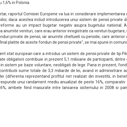
u 1,6% in Polonia.
ugetar, raportul Comisiei Europene va lua in considerare implementarea
ilor, daca acestea includ introducerea unui sistem de pensii private d
 reforme au un impact bugetar negativ asupra bugetului national. A
a anumite venituri, care erau anterior inregistrate ca venituri bugetare,
duri private de pensii, iar anumite cheltuieli cu pensiile, care anterior
in final platite de aceste fonduri de pensii private", se mai spune in comuni
t stat european care a introdus un sistem de pensii private de tip Pilo
ate obligatorii contribuie in prezent 5,1 milioane de participanti, dintre
 in sistem pe baze voluntare, neobligati de lege. Pana in prezent, fond
ontributii sume totale de 3,3 miliarde de lei, avand in administrare a
ei (diferenta reprezentand profitul net realizat din investitii, in benef
 corespunde unui randament mediu anualizat de peste 16%, comparativ 
 6%, ambele fiind masurate intre lansarea sistemului in 2008 si pan