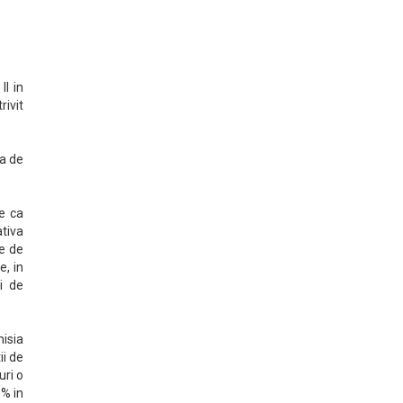
II in
rivit
ta de
ne ca
ativa
te de
e, in
i de
misia
ii de
uri o
1% in