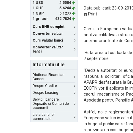
1 USD
4.5584
1 CHF
5.6244
Data publicarii: 23-09-2010
1 GBP
6.1277
Print
1 gr. aur
632.7824
Curs BNR complet
Comisia Europeana va lua i
Convertor valutar
analiza calitativa a structu
Curs valutar banci
unei hotarari luate de Cons
Convertor valutar
bănci
Hotararea a fost luata de C
7 septembrie.
Informatii utile
"Decizia autoritatilor eur
Dictionar Financiar-
raspuns al solicitarii ofic
Bancar
APAPR desfasurata la Bruxe
Despre Credite
ECOFIN vor fi aplicate in 
Despre Leasing
cadrul mecanismelor Pact
Servicii bancare:
Asociatia pentru Pensiile
Depozite si Conturi de
economii
Astfel, noile reglementari
Lista bancilor
Europeana va lua in calcul 
comerciale
la bugetul public catre fon
reprezinta un cost bugetar 