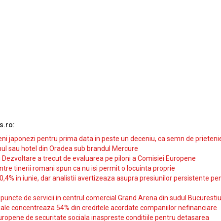
s.ro:
i japonezi pentru prima data in peste un deceniu, ca semn de prieteni
ul sau hotel din Oradea sub brandul Mercure
si Dezvoltare a trecut de evaluarea pe piloni a Comisiei Europene
intre tinerii romani spun ca nu isi permit o locuinta proprie
10,4% in iunie, dar analistii avertizeaza asupra presiunilor persistente pe
uncte de servicii in centrul comercial Grand Arena din sudul Bucurestiu
iale concentreaza 54% din creditele acordate companiilor nefinanciare
uropene de securitate sociala inaspreste conditiile pentru detasarea