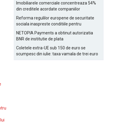
Bucurestiului
Imobiliarele comerciale concentreaza 54%
din creditele acordate companiilor
nefinanciare
Reforma regulilor europene de securitate
sociala inaspreste conditiile pentru
detasarea salariatilor
NETOPIA Payments a obtinut autorizatia
BNR de institutie de plata
Coletele extra-UE sub 150 de euro se
scumpesc din iulie: taxa vamala de trei euro
pe articol, adaugata la taxa logistica
e
ntru
lui