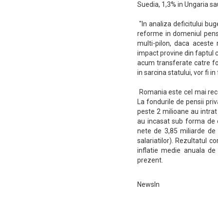
Suedia, 1,3% in Ungaria sa
"In analiza deficitului b
reforme in domeniul pensi
multi-pilon, daca aceste
impact provine din faptul c
acum transferate catre fon
in sarcina statului, vor fi 
Romania este cel mai recen
La fondurile de pensii priv
peste 2 milioane au intrat
au incasat sub forma de c
nete de 3,85 miliarde de l
salariatilor). Rezultatul
inflatie medie anuala de
prezent.
NewsIn