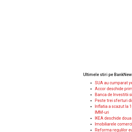
Ultimele stiri pe BankNew
SUA au cumparat yen
Accor deschide prim
Banca de Investitii 
Peste trei sferturi d
Inflatia a scazut la 
IMM-uri
IKEA deschide doua p
Imobiliarele comerc
Reforma regulilor e