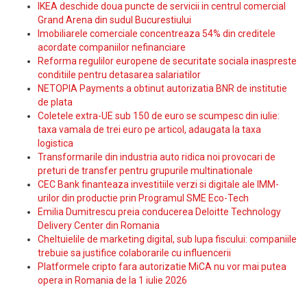
IKEA deschide doua puncte de servicii in centrul comercial
Grand Arena din sudul Bucurestiului
Imobiliarele comerciale concentreaza 54% din creditele
acordate companiilor nefinanciare
Reforma regulilor europene de securitate sociala inaspreste
conditiile pentru detasarea salariatilor
NETOPIA Payments a obtinut autorizatia BNR de institutie
de plata
Coletele extra-UE sub 150 de euro se scumpesc din iulie:
taxa vamala de trei euro pe articol, adaugata la taxa
logistica
Transformarile din industria auto ridica noi provocari de
preturi de transfer pentru grupurile multinationale
CEC Bank finanteaza investitiile verzi si digitale ale IMM-
urilor din productie prin Programul SME Eco-Tech
Emilia Dumitrescu preia conducerea Deloitte Technology
Delivery Center din Romania
Cheltuielile de marketing digital, sub lupa fiscului: companiile
trebuie sa justifice colaborarile cu influencerii
Platformele cripto fara autorizatie MiCA nu vor mai putea
opera in Romania de la 1 iulie 2026