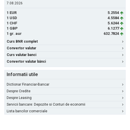
7.08.2026
1 EUR
5.2554
1 USD
4.5584
1 CHF
5.6244
1 GBP
6.1277
1 gr. aur
632.7824
Curs BNR complet
Convertor valutar
Curs valutar banci
Convertor valutar bănci
Informatii utile
Dictionar Financiar-Bancar
Despre Credite
Despre Leasing
Servicii bancare: Depozite si Conturi de economii
Lista bancilor comerciale