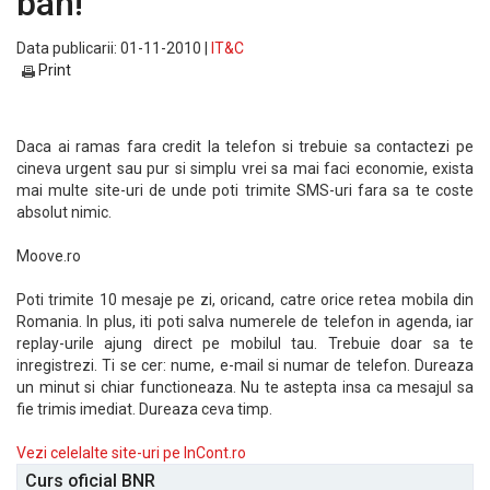
ban!
Data publicarii: 01-11-2010 |
IT&C
Print
Daca ai ramas fara credit la telefon si trebuie sa contactezi pe
cineva urgent sau pur si simplu vrei sa mai faci economie, exista
mai multe site-uri de unde poti trimite SMS-uri fara sa te coste
absolut nimic.
Moove.ro
Poti trimite 10 mesaje pe zi, oricand, catre orice retea mobila din
Romania. In plus, iti poti salva numerele de telefon in agenda, iar
replay-urile ajung direct pe mobilul tau. Trebuie doar sa te
inregistrezi. Ti se cer: nume, e-mail si numar de telefon. Dureaza
un minut si chiar functioneaza. Nu te astepta insa ca mesajul sa
fie trimis imediat. Dureaza ceva timp.
Vezi celelalte site-uri pe InCont.ro
Curs oficial BNR