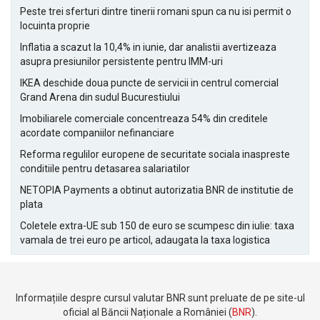
Peste trei sferturi dintre tinerii romani spun ca nu isi permit o
locuinta proprie
Inflatia a scazut la 10,4% in iunie, dar analistii avertizeaza
asupra presiunilor persistente pentru IMM-uri
IKEA deschide doua puncte de servicii in centrul comercial
Grand Arena din sudul Bucurestiului
Imobiliarele comerciale concentreaza 54% din creditele
acordate companiilor nefinanciare
Reforma regulilor europene de securitate sociala inaspreste
conditiile pentru detasarea salariatilor
NETOPIA Payments a obtinut autorizatia BNR de institutie de
plata
Coletele extra-UE sub 150 de euro se scumpesc din iulie: taxa
vamala de trei euro pe articol, adaugata la taxa logistica
Informațiile despre cursul valutar BNR sunt preluate de pe site-ul
oficial al Băncii Naționale a României (
BNR
).