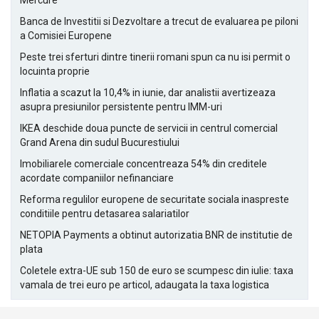
Mercure
Banca de Investitii si Dezvoltare a trecut de evaluarea pe piloni
a Comisiei Europene
Peste trei sferturi dintre tinerii romani spun ca nu isi permit o
locuinta proprie
Inflatia a scazut la 10,4% in iunie, dar analistii avertizeaza
asupra presiunilor persistente pentru IMM-uri
IKEA deschide doua puncte de servicii in centrul comercial
Grand Arena din sudul Bucurestiului
Imobiliarele comerciale concentreaza 54% din creditele
acordate companiilor nefinanciare
Reforma regulilor europene de securitate sociala inaspreste
conditiile pentru detasarea salariatilor
NETOPIA Payments a obtinut autorizatia BNR de institutie de
plata
Coletele extra-UE sub 150 de euro se scumpesc din iulie: taxa
vamala de trei euro pe articol, adaugata la taxa logistica