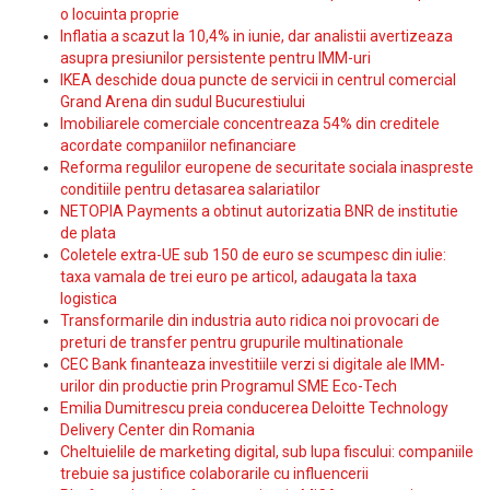
o locuinta proprie
Inflatia a scazut la 10,4% in iunie, dar analistii avertizeaza
asupra presiunilor persistente pentru IMM-uri
IKEA deschide doua puncte de servicii in centrul comercial
Grand Arena din sudul Bucurestiului
Imobiliarele comerciale concentreaza 54% din creditele
acordate companiilor nefinanciare
Reforma regulilor europene de securitate sociala inaspreste
conditiile pentru detasarea salariatilor
NETOPIA Payments a obtinut autorizatia BNR de institutie
de plata
Coletele extra-UE sub 150 de euro se scumpesc din iulie:
taxa vamala de trei euro pe articol, adaugata la taxa
logistica
Transformarile din industria auto ridica noi provocari de
preturi de transfer pentru grupurile multinationale
CEC Bank finanteaza investitiile verzi si digitale ale IMM-
urilor din productie prin Programul SME Eco-Tech
Emilia Dumitrescu preia conducerea Deloitte Technology
Delivery Center din Romania
Cheltuielile de marketing digital, sub lupa fiscului: companiile
trebuie sa justifice colaborarile cu influencerii