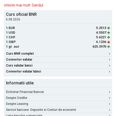
citeste mai mult: Gandul
Curs oficial BNR
6.08.2026
1 EUR
5.2513
1 USD
4.5507
1 CHF
5.6221
1 GBP
6.1236
1 gr. aur
625.3970
Curs BNR complet
Convertor valutar
Curs valutar banci
Convertor valutar bănci
Informatii utile
Dictionar Financiar-Bancar
Despre Credite
Despre Leasing
Servicii bancare: Depozite si Conturi de economii
Lista bancilor comerciale