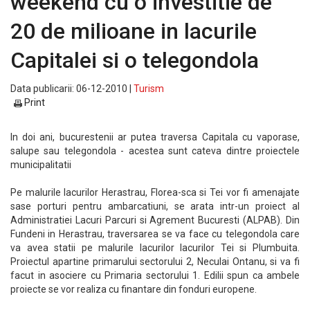
weekend cu o investitie de
20 de milioane in lacurile
Capitalei si o telegondola
Data publicarii: 06-12-2010 |
Turism
Print
In doi ani, bucurestenii ar putea traversa Capitala cu vaporase,
salupe sau telegondola - acestea sunt cateva dintre proiectele
municipalitatii
Pe malurile lacurilor Herastrau, Florea-sca si Tei vor fi amenajate
sase porturi pentru ambarcatiuni, se arata intr-un proiect al
Administratiei Lacuri Parcuri si Agrement Bucuresti (ALPAB). Din
Fundeni in Herastrau, traversarea se va face cu telegondola care
va avea statii pe malurile lacurilor lacurilor Tei si Plumbuita.
Proiectul apartine primarului sectorului 2, Neculai Ontanu, si va fi
facut in asociere cu Primaria sectorului 1. Edilii spun ca ambele
proiecte se vor realiza cu finantare din fonduri europene.