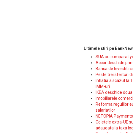
Ultimele stiri pe BankNew
SUA au cumparat yen
Accor deschide prim
Banca de Investitii 
Peste trei sferturi d
Inflatia a scazut la 
IMM-uri
IKEA deschide doua p
Imobiliarele comerc
Reforma regulilor e
salariatilor
NETOPIA Payments a 
Coletele extra-UE su
adaugata la taxa log