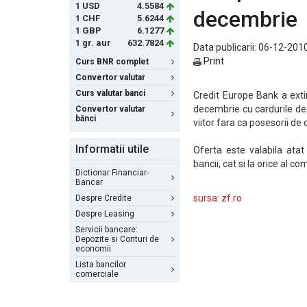
1 USD
4.5584
decembrie
1 CHF
5.6244
1 GBP
6.1277
1 gr. aur
632.7824
Data publicarii: 06-12-2010
Print
Curs BNR complet
Convertor valutar
Curs valutar banci
Credit Europe Bank a exti
decembrie cu cardurile de 
Convertor valutar
bănci
viitor fara ca posesorii de
Informatii utile
Oferta este valabila atat
bancii, cat si la orice al 
Dictionar Financiar-
Bancar
sursa: zf.ro
Despre Credite
Despre Leasing
Servicii bancare:
Depozite si Conturi de
economii
Lista bancilor
comerciale