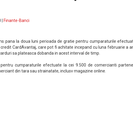
 |
Finante-Banci
ns pana la doua luni perioada de gratie pentru cumparaturile efectuat
credit CardAvantaj, care pot fi achitate incepand cu luna februarie a a
 carduri sa plateasca dobanda in acest interval de timp.
 pentru cumparaturile efectuate la cei 9.500 de comercianti partener
comerciant din tara sau strainatate, inclusv magazine online.