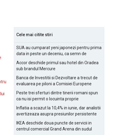
Cele mai citite stiri
SUA au cumparat yeni japonezi pentru prima
data in peste un deceniu, ca semn de
e
prietenie
Accor deschide primul sau hotel din Oradea
sub brandul Mercure
Banca de Investitii si Dezvoltare a trecut de
ntru
evaluarea pe piloni a Comisiei Europene
Peste trei sferturi dintre tinerii romani spun
lui
ca nu isi permit o locuinta proprie
Inflatia a scazut la 10,4% in iunie, dar analistii
avertizeaza asupra presiunilor persistente
pentru IMM-uri
IKEA deschide doua puncte de servicii in
centrul comercial Grand Arena din sudul