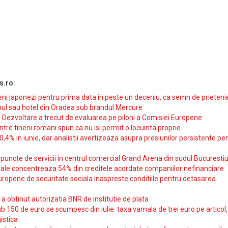
s.ro:
i japonezi pentru prima data in peste un deceniu, ca semn de prieteni
ul sau hotel din Oradea sub brandul Mercure
si Dezvoltare a trecut de evaluarea pe piloni a Comisiei Europene
intre tinerii romani spun ca nu isi permit o locuinta proprie
10,4% in iunie, dar analistii avertizeaza asupra presiunilor persistente pe
uncte de servicii in centrul comercial Grand Arena din sudul Bucurestiu
iale concentreaza 54% din creditele acordate companiilor nefinanciare
uropene de securitate sociala inaspreste conditiile pentru detasarea
obtinut autorizatia BNR de institutie de plata
b 150 de euro se scumpesc din iulie: taxa vamala de trei euro pe articol,
istica