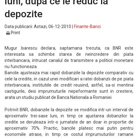
luni, dupa ce le reduc la
depozite
Data publicarii: Astazi, 06-12-2010 |
Finante-Banci
Print
Mugur Isarescu declara, saptamana trecuta, ca BNR este
interesata sa schimbe starea de neincredere din piata
interbancara, intrucat canalul de transmitere a politicii monetare
nu functioneaza.
Bancile ajusteaza mai rapid dobanzile la depozite comparativ cu
cele la credite, in cazul unei modificari a ratei dobanzii de pe piata
interbancara, institutiile de credit reusind, astfel, sa-si mentina
castigurile, desi imprumuturile nepeformante sunt in crestere,
arata un studiu publicat de Banca Nationala a Romaniei.
Potrivit BNR, dobanzile la depozite se modifica intr-un interval de
aproximativ trei-sase luni, in timp ce ajustarea dobanzilor la
credite se deruleaza intr-o jumatate de an doar in proportie de
aproximativ 70%. Practic, bancile platesc mai putin pentru
economiile atrase, in timp ce costul imprumuturilor ramane