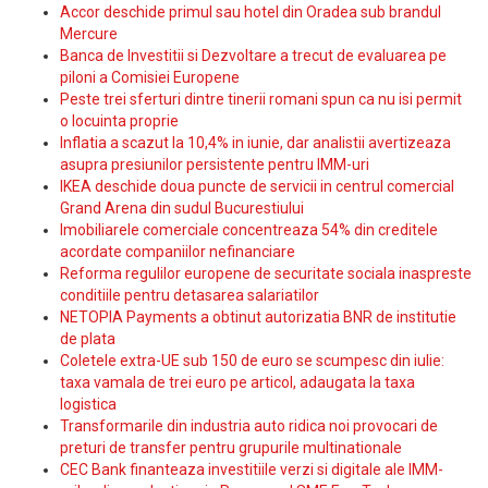
Accor deschide primul sau hotel din Oradea sub brandul
Mercure
Banca de Investitii si Dezvoltare a trecut de evaluarea pe
piloni a Comisiei Europene
Peste trei sferturi dintre tinerii romani spun ca nu isi permit
o locuinta proprie
Inflatia a scazut la 10,4% in iunie, dar analistii avertizeaza
asupra presiunilor persistente pentru IMM-uri
IKEA deschide doua puncte de servicii in centrul comercial
Grand Arena din sudul Bucurestiului
Imobiliarele comerciale concentreaza 54% din creditele
acordate companiilor nefinanciare
Reforma regulilor europene de securitate sociala inaspreste
conditiile pentru detasarea salariatilor
NETOPIA Payments a obtinut autorizatia BNR de institutie
de plata
Coletele extra-UE sub 150 de euro se scumpesc din iulie:
taxa vamala de trei euro pe articol, adaugata la taxa
logistica
Transformarile din industria auto ridica noi provocari de
preturi de transfer pentru grupurile multinationale
CEC Bank finanteaza investitiile verzi si digitale ale IMM-