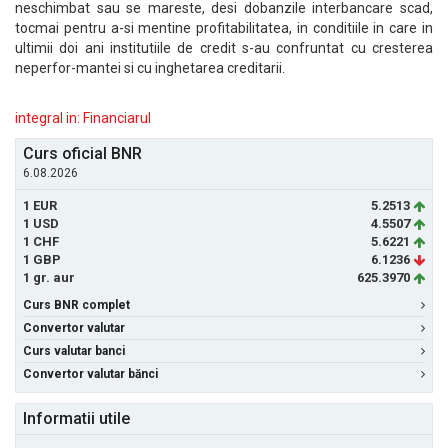
neschimbat sau se mareste, desi dobanzile interbancare scad,
tocmai pentru a-si mentine profitabilitatea, in conditiile in care in
ultimii doi ani institutiile de credit s-au confruntat cu cresterea
neperfor-mantei si cu inghetarea creditarii.
integral in: Financiarul
Curs oficial BNR
6.08.2026
1 EUR
5.2513
1 USD
4.5507
1 CHF
5.6221
1 GBP
6.1236
1 gr. aur
625.3970
Curs BNR complet
Convertor valutar
Curs valutar banci
Convertor valutar bănci
Informatii utile