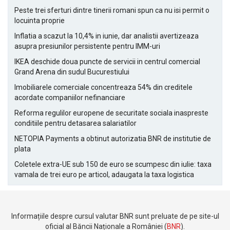
Peste trei sferturi dintre tinerii romani spun ca nu isi permit o
locuinta proprie
Inflatia a scazut la 10,4% in iunie, dar analistii avertizeaza
asupra presiunilor persistente pentru IMM-uri
IKEA deschide doua puncte de servicii in centrul comercial
Grand Arena din sudul Bucurestiului
Imobiliarele comerciale concentreaza 54% din creditele
acordate companiilor nefinanciare
Reforma regulilor europene de securitate sociala inaspreste
conditiile pentru detasarea salariatilor
NETOPIA Payments a obtinut autorizatia BNR de institutie de
plata
Coletele extra-UE sub 150 de euro se scumpesc din iulie: taxa
vamala de trei euro pe articol, adaugata la taxa logistica
Informațiile despre cursul valutar BNR sunt preluate de pe site-ul
oficial al Băncii Naționale a României (
BNR
).