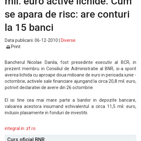
mil. euro active lichide. Cum
se apara de risc: are conturi
la 15 banci
Data publicarii: 06-12-2010 |
Diverse
Print
Bancherul Nicolae Danila, fost presedinte executiv al BCR, in
prezent membru in Consiliul de Administratie al BNR, si-a sporit
averea lichida cu aproape doua milioane de euro in perioada iunie -
octombrie, activele sale financiare ajungand la circa 20,8 mil. euro,
potrivit declaratiei de avere din 26 octombrie.
El isi tine cea mai mare parte a banilor in depozite bancare,
valoarea acestora insumand echivalentul a circa 11,5 mil. euro,
inclusiv plasamente in fonduri de investitii.
integral in: zf.ro
Curs oficial BNR