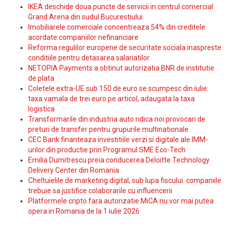
IKEA deschide doua puncte de servicii in centrul comercial
Grand Arena din sudul Bucurestiului
Imobiliarele comerciale concentreaza 54% din creditele
acordate companiilor nefinanciare
Reforma regulilor europene de securitate sociala inaspreste
conditiile pentru detasarea salariatilor
NETOPIA Payments a obtinut autorizatia BNR de institutie
de plata
Coletele extra-UE sub 150 de euro se scumpesc din iulie:
taxa vamala de trei euro pe articol, adaugata la taxa
logistica
Transformarile din industria auto ridica noi provocari de
preturi de transfer pentru grupurile multinationale
CEC Bank finanteaza investitiile verzi si digitale ale IMM-
urilor din productie prin Programul SME Eco-Tech
Emilia Dumitrescu preia conducerea Deloitte Technology
Delivery Center din Romania
Cheltuielile de marketing digital, sub lupa fiscului: companiile
trebuie sa justifice colaborarile cu influencerii
Platformele cripto fara autorizatie MiCA nu vor mai putea
opera in Romania de la 1 iulie 2026