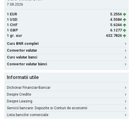
7.08.2026
1 EUR
5.2554
1 USD
4.5584
1 CHF
5.6244
1 GBP
6.1277
1 gr. aur
632.7824
Curs BNR complet
Convertor valutar
Curs valutar banci
Convertor valutar bănci
Informatii utile
Dictionar Financiar-Bancar
Despre Credite
Despre Leasing
Servicii bancare: Depozite si Conturi de economii
Lista bancilor comerciale