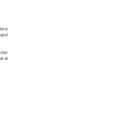
la si
rupul
ctor
al al