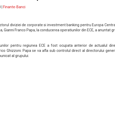
 |
Finante-Banci
ectorul diviziei de corporate si investment banking pentru Europa Centra
ia, Gianni Franco Papa, la conducerea operatiunilor din ECE, a anuntat g
iunilor pentru regiunea ECE a fost ocupata anterior de actualul dire
rico Ghizzoni. Papa se va afla sub controlul direct al directorului gener
municat al grupului.