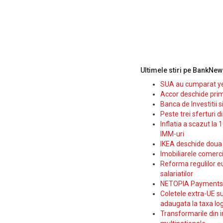
Ultimele stiri pe BankNew
SUA au cumparat yen
Accor deschide prim
Banca de Investitii 
Peste trei sferturi d
Inflatia a scazut la 
IMM-uri
IKEA deschide doua p
Imobiliarele comerc
Reforma regulilor e
salariatilor
NETOPIA Payments a 
Coletele extra-UE su
adaugata la taxa log
Transformarile din i