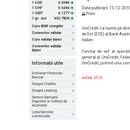
1 USD
4.5584
1 CHF
5.6244
Data publicarii: 15-12-2010
1 GBP
6.1277
Print
1 gr. aur
632.7824
Curs BNR complet
UniCredit l-a numit pe dir
Convertor valutar
de Est (ECE) al Bank Austr
Curs valutar banci
italian.
Convertor valutar
bănci
Functia de sef al operat
general al UniCredit, Fede
Informatii utile
UniCredit, potrivit unui co
Dictionar Financiar-
Bancar
sursa: zf.ro
Despre Credite
Despre Leasing
Servicii bancare:
Depozite si Conturi de
economii
Lista bancilor
comerciale