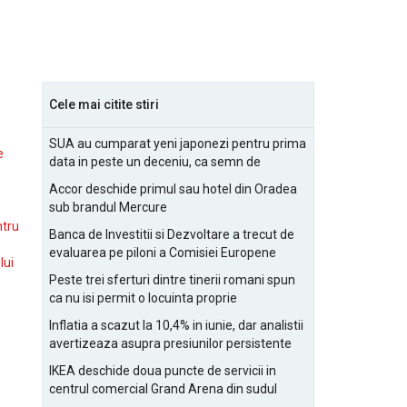
Cele mai citite stiri
SUA au cumparat yeni japonezi pentru prima
e
data in peste un deceniu, ca semn de
prietenie
Accor deschide primul sau hotel din Oradea
sub brandul Mercure
ntru
Banca de Investitii si Dezvoltare a trecut de
evaluarea pe piloni a Comisiei Europene
lui
Peste trei sferturi dintre tinerii romani spun
ca nu isi permit o locuinta proprie
Inflatia a scazut la 10,4% in iunie, dar analistii
avertizeaza asupra presiunilor persistente
pentru IMM-uri
IKEA deschide doua puncte de servicii in
centrul comercial Grand Arena din sudul