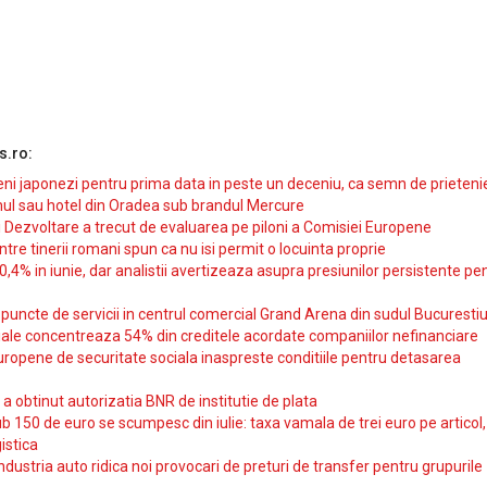
s.ro:
i japonezi pentru prima data in peste un deceniu, ca semn de prieteni
ul sau hotel din Oradea sub brandul Mercure
si Dezvoltare a trecut de evaluarea pe piloni a Comisiei Europene
intre tinerii romani spun ca nu isi permit o locuinta proprie
10,4% in iunie, dar analistii avertizeaza asupra presiunilor persistente pe
uncte de servicii in centrul comercial Grand Arena din sudul Bucurestiu
iale concentreaza 54% din creditele acordate companiilor nefinanciare
uropene de securitate sociala inaspreste conditiile pentru detasarea
obtinut autorizatia BNR de institutie de plata
b 150 de euro se scumpesc din iulie: taxa vamala de trei euro pe articol,
istica
ndustria auto ridica noi provocari de preturi de transfer pentru grupurile