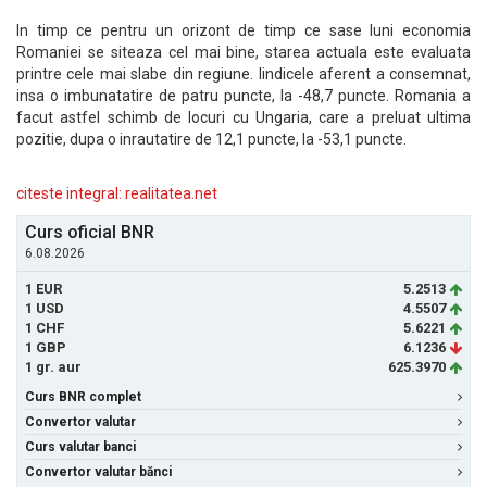
In timp ce pentru un orizont de timp ce sase luni economia
Romaniei se siteaza cel mai bine, starea actuala este evaluata
printre cele mai slabe din regiune. Iindicele aferent a consemnat,
insa o imbunatatire de patru puncte, la -48,7 puncte. Romania a
facut astfel schimb de locuri cu Ungaria, care a preluat ultima
pozitie, dupa o inrautatire de 12,1 puncte, la -53,1 puncte.
citeste integral: realitatea.net
Curs oficial BNR
6.08.2026
1 EUR
5.2513
1 USD
4.5507
1 CHF
5.6221
1 GBP
6.1236
1 gr. aur
625.3970
Curs BNR complet
Convertor valutar
Curs valutar banci
Convertor valutar bănci