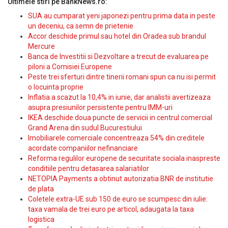
Ultimele stiri pe BankNews.ro:
SUA au cumparat yeni japonezi pentru prima data in peste
un deceniu, ca semn de prietenie
Accor deschide primul sau hotel din Oradea sub brandul
Mercure
Banca de Investitii si Dezvoltare a trecut de evaluarea pe
piloni a Comisiei Europene
Peste trei sferturi dintre tinerii romani spun ca nu isi permit
o locuinta proprie
Inflatia a scazut la 10,4% in iunie, dar analistii avertizeaza
asupra presiunilor persistente pentru IMM-uri
IKEA deschide doua puncte de servicii in centrul comercial
Grand Arena din sudul Bucurestiului
Imobiliarele comerciale concentreaza 54% din creditele
acordate companiilor nefinanciare
Reforma regulilor europene de securitate sociala inaspreste
conditiile pentru detasarea salariatilor
NETOPIA Payments a obtinut autorizatia BNR de institutie
de plata
Coletele extra-UE sub 150 de euro se scumpesc din iulie:
taxa vamala de trei euro pe articol, adaugata la taxa
logistica