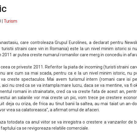
ic
 |
Turism
nastasiu, care controleaza Grupul Eurolines, a declarat pentru NewsI
turistii straini care vin in Romania) este la un nivel minim istoric si n
n 2011 ar putea creste numarul romanilor care merg in concediu in afar
 ceea ce priveste 2011. Referitor la piata de incoming (turisti straini car
a nu are cum sa mai scada, pentru ca e la un nivel minim istoric, nu 
 va creste spectaculos. Mai avem turismul intern (romani care isi pe
), aici nu cred ca se va intampla mare lucru, daca se va mentine, va fi o
mentul romani in strainatate, cred ca va creste fata de acest an, pent
estui an salariile vor mai creste un pic, vom trece pe crestere econo
t deja cu criza, de frica au tinut banii la saltea, au mai taiat un an-do
vor vrea sa calatoreasca", a afirmat omul de afaceri.
 totodata ca anul viitor se va inregistra o crestere a vanzarilor de b
 faptului ca se revigoreaza relatiile comerciale.