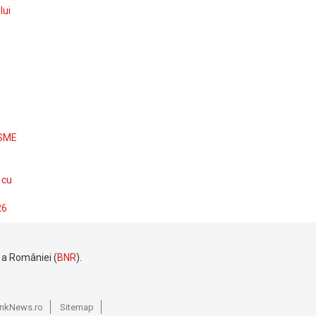
lui
 SME
 cu
26
e a României (
BNR
).
BankNews.ro
Sitemap