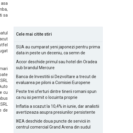
a asa
imba,
ti sa
natul
Cele mai citite stiri
facut
stfel
SUA au cumparat yeni japonezi pentru prima
ugat
data in peste un deceniu, ca semn de
prietenie
Accor deschide primul sau hotel din Oradea
sub brandul Mercure
mari
toate
Banca de Investitii si Dezvoltare a trecut de
 SRL
evaluarea pe piloni a Comisiei Europene
 Auto
Peste trei sferturi dintre tinerii romani spun
ze cu
ca nu isi permit o locuinta proprie
mbus
m SRL
Inflatia a scazut la 10,4% in iunie, dar analistii
le de
avertizeaza asupra presiunilor persistente
pentru IMM-uri
IKEA deschide doua puncte de servicii in
centrul comercial Grand Arena din sudul