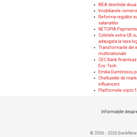
IKEA deschide doua p
Imobiliarele comerc
Reforma regulilor e
salariatilor
NETOPIA Payments a 
Coletele extra-UE su
adaugata la taxa log
Transformarile din i
multinationale
CEC Bank finanteaza 
Eco-Tech
Emilia Dumitrescu p
Cheltuielile de marke
influencerii
Platformele cripto f
Informațiile despre
© 2006 - 2026 BankNew