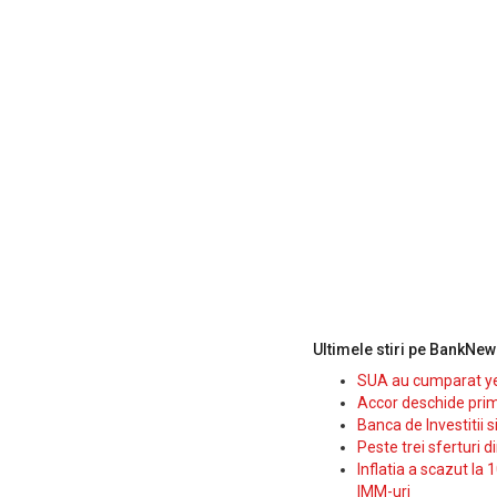
Ultimele stiri pe BankNew
SUA au cumparat yen
Accor deschide prim
Banca de Investitii 
Peste trei sferturi d
Inflatia a scazut la 
IMM-uri