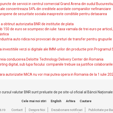
uncte de servicii in centrul comercial Grand Arena din sudul Bucurestiu
iale concentreaza 54% din creditele acordate companiilor nefinanciare
uropene de securitate sociala inaspreste conditiile pentru detasarea
obtinut autorizatia BNR de institutie de plata
b 150 de euro se scumpesc din iulie: taxa vamala de trei euro pe articol,
istica
ndustria auto ridica noi provocari de preturi de transfer pentru grupurile
investitiile verzi si digitale ale IMM-urilor din productie prin Programul
reia conducerea Deloitte Technology Delivery Center din Romania
ting digital, sub lupa fiscului: companiile trebuie sa justifice colaborarile
ara autorizatie MiCA nu vor mai putea opera in Romania de la 1 iulie 20
 cursul valutar BNR sunt preluate de pe site-ul oficial al Băncii Național
Cele mai noi stiri
English
Arhiva
Cautare
s.ro
Contact
Despre Noi
Dezabonare notificari
Publicitate pe 