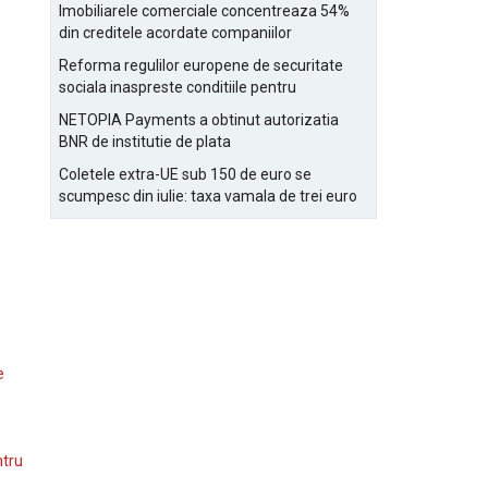
Bucurestiului
Imobiliarele comerciale concentreaza 54%
din creditele acordate companiilor
nefinanciare
Reforma regulilor europene de securitate
sociala inaspreste conditiile pentru
detasarea salariatilor
NETOPIA Payments a obtinut autorizatia
BNR de institutie de plata
Coletele extra-UE sub 150 de euro se
scumpesc din iulie: taxa vamala de trei euro
pe articol, adaugata la taxa logistica
e
ntru