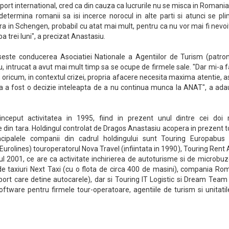
sport international, cred ca din cauza ca lucrurile nu se misca in Romani
determina romanii sa isi incerce norocul in alte parti si atunci se pl
tra in Schengen, probabil cu atat mai mult, pentru ca nu vor mai fi nevoi
 trei luni", a precizat Anastasiu.
lipseste conducerea Asociatiei Nationale a Agentiilor de Turism (patro
 intrucat a avut mai mult timp sa se ocupe de firmele sale. "Dar mi-a 
 oricum, in contextul crizei, propria afacere necesita maxima atentie, a
a a fost o decizie inteleapta de a nu continua munca la ANAT", a ada
nceput activitatea in 1995, fiind in prezent unul dintre cei doi 
 din tara. Holdingul controlat de Dragos Anastasiu acopera in prezent 
rincipalele companii din cadrul holdingului sunt Touring Europabus
urolines) touroperatorul Nova Travel (infiintata in 1990), Touring Rent
ul 2001, ce are ca activitate inchirierea de autoturisme si de microbu
de taxiuri Next Taxi (cu o flota de circa 400 de masini), compania Ro
port care detine autocarele), dar si Touring IT Logistic si Dream Tea
oftware pentru firmele tour-operatoare, agentiile de turism si unitati