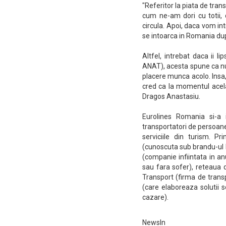
"Referitor la piata de tran
cum ne-am dori cu totii, 
circula. Apoi, daca vom in
se intoarca in Romania dupa
Altfel, intrebat daca ii 
ANAT), acesta spune ca nu,
placere munca acolo. Insa,
cred ca la momentul acel
Dragos Anastasiu.
Eurolines Romania si-a i
transportatori de persoane
serviciile din turism. P
(cunoscuta sub brandu-ul E
(companie infiintata in an
sau fara sofer), reteaua 
Transport (firma de trans
(care elaboreaza solutii s
cazare).
NewsIn