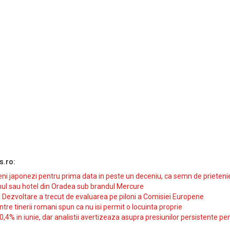
s.ro:
i japonezi pentru prima data in peste un deceniu, ca semn de prieteni
ul sau hotel din Oradea sub brandul Mercure
si Dezvoltare a trecut de evaluarea pe piloni a Comisiei Europene
intre tinerii romani spun ca nu isi permit o locuinta proprie
10,4% in iunie, dar analistii avertizeaza asupra presiunilor persistente pe