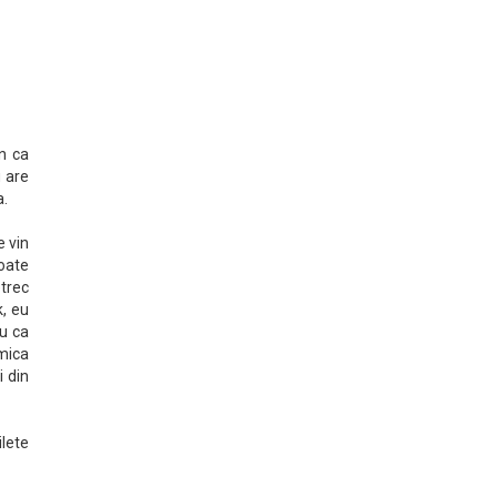
n ca
u are
a.
e vin
poate
trec
k, eu
ru ca
mica
i din
ilete