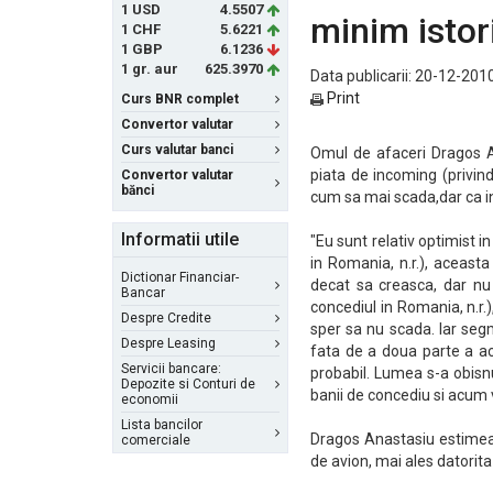
1 USD
4.5507
minim istor
1 CHF
5.6221
1 GBP
6.1236
1 gr. aur
625.3970
Data publicarii: 20-12-2010
Print
Curs BNR complet
Convertor valutar
Curs valutar banci
Omul de afaceri Dragos A
piata de incoming (privind 
Convertor valutar
bănci
cum sa mai scada,dar ca i
Informatii utile
"Eu sunt relativ optimist in
in Romania, n.r.), aceast
Dictionar Financiar-
decat sa creasca, dar nu
Bancar
concediul in Romania, n.r.
Despre Credite
sper sa nu scada. Iar seg
Despre Leasing
fata de a doua parte a ac
Servicii bancare:
probabil. Lumea s-a obisnui
Depozite si Conturi de
banii de concediu si acum 
economii
Lista bancilor
Dragos Anastasiu estimeaza
comerciale
de avion, mai ales datorita