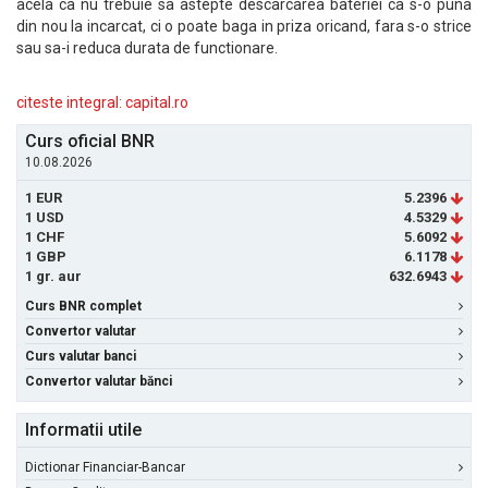
acela ca nu trebuie sa astepte descarcarea bateriei ca s-o puna
din nou la incarcat, ci o poate baga in priza oricand, fara s-o strice
sau sa-i reduca durata de functionare.
citeste integral: capital.ro
Curs oficial BNR
10.08.2026
1 EUR
5.2396
1 USD
4.5329
1 CHF
5.6092
1 GBP
6.1178
1 gr. aur
632.6943
Curs BNR complet
Convertor valutar
Curs valutar banci
Convertor valutar bănci
Informatii utile
Dictionar Financiar-Bancar