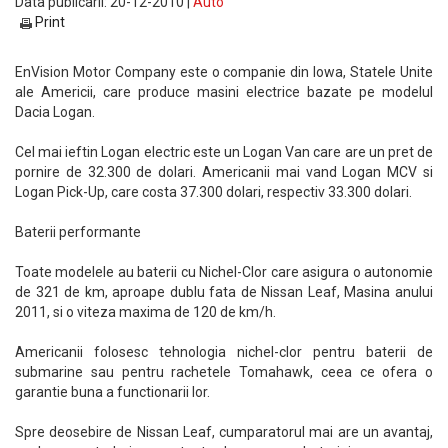
Data publicarii: 20-12-2010 |
Auto
Print
EnVision Motor Company este o companie din Iowa, Statele Unite
ale Americii, care produce masini electrice bazate pe modelul
Dacia Logan.
Cel mai ieftin Logan electric este un Logan Van care are un pret de
pornire de 32.300 de dolari. Americanii mai vand Logan MCV si
Logan Pick-Up, care costa 37.300 dolari, respectiv 33.300 dolari.
Baterii performante
Toate modelele au baterii cu Nichel-Clor care asigura o autonomie
de 321 de km, aproape dublu fata de Nissan Leaf, Masina anului
2011, si o viteza maxima de 120 de km/h.
Americanii folosesc tehnologia nichel-clor pentru baterii de
submarine sau pentru rachetele Tomahawk, ceea ce ofera o
garantie buna a functionarii lor.
Spre deosebire de Nissan Leaf, cumparatorul mai are un avantaj,