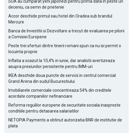
SUA au cumparat yeni japonezi pentru prima data in peste un
deceniu, ca semn de prietenie
Accor deschide primul sau hotel din Oradea sub brandul
Mercure
Banca de Investitii si Dezvoltare a trecut de evaluarea pe piloni
a Comisiei Europene
Peste trei sferturi dintre tinerii romani spun ca nu isi permit o
locuinta proprie
Inflatia a scazut la 10,4% in iunie, dar analistii avertizeaza
asupra presiunilor persistente pentru IMM-uri
IKEA deschide doua puncte de servicii in centrul comercial
Grand Arena din sudul Bucurestiului
Imobiliarele comerciale concentreaza 54% din creditele
acordate companiilor nefinanciare
Reforma regulilor europene de securitate sociala inaspreste
conditiile pentru detasarea salariatilor
NETOPIA Payments a obtinut autorizatia BNR de institutie de
plata