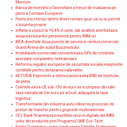
Mercure
Banca de Investitii si Dezvoltare a trecut de evaluarea pe
piloni a Comisiei Europene
Peste trei sferturi dintre tinerii romani spun ca nu isi permit
o locuinta proprie
Inflatia a scazut la 10,4% in iunie, dar analistii avertizeaza
asupra presiunilor persistente pentru IMM-uri
IKEA deschide doua puncte de servicii in centrul comercial
Grand Arena din sudul Bucurestiului
Imobiliarele comerciale concentreaza 54% din creditele
acordate companiilor nefinanciare
Reforma regulilor europene de securitate sociala inaspreste
conditiile pentru detasarea salariatilor
NETOPIA Payments a obtinut autorizatia BNR de institutie
de plata
Coletele extra-UE sub 150 de euro se scumpesc din iulie:
taxa vamala de trei euro pe articol, adaugata la taxa
logistica
Transformarile din industria auto ridica noi provocari de
preturi de transfer pentru grupurile multinationale
CEC Bank finanteaza investitiile verzi si digitale ale IMM-
urilor din productie prin Programul SME Eco-Tech
Emilia Dumitrescu preia conducerea Deloitte Technology