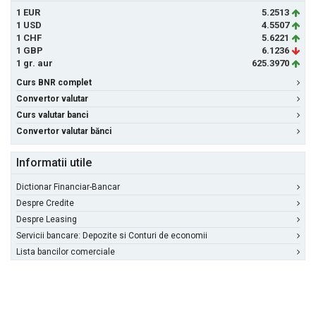
1 EUR
5.2513
1 USD
4.5507
1 CHF
5.6221
1 GBP
6.1236
1 gr. aur
625.3970
Curs BNR complet
Convertor valutar
Curs valutar banci
Convertor valutar bănci
Informatii utile
Dictionar Financiar-Bancar
Despre Credite
Despre Leasing
Servicii bancare: Depozite si Conturi de economii
Lista bancilor comerciale