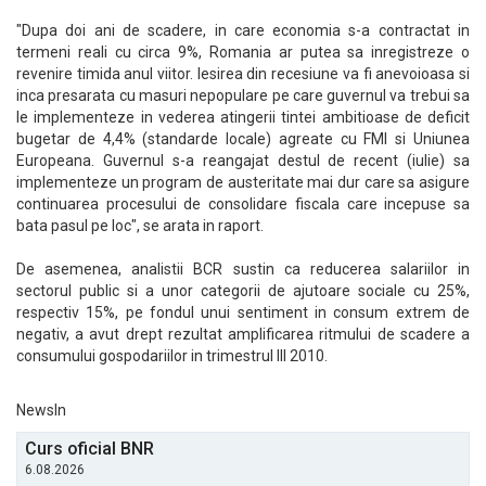
"Dupa doi ani de scadere, in care economia s-a contractat in
termeni reali cu circa 9%, Romania ar putea sa inregistreze o
revenire timida anul viitor. Iesirea din recesiune va fi anevoioasa si
inca presarata cu masuri nepopulare pe care guvernul va trebui sa
le implementeze in vederea atingerii tintei ambitioase de deficit
bugetar de 4,4% (standarde locale) agreate cu FMI si Uniunea
Europeana. Guvernul s-a reangajat destul de recent (iulie) sa
implementeze un program de austeritate mai dur care sa asigure
continuarea procesului de consolidare fiscala care incepuse sa
bata pasul pe loc", se arata in raport.
De asemenea, analistii BCR sustin ca reducerea salariilor in
sectorul public si a unor categorii de ajutoare sociale cu 25%,
respectiv 15%, pe fondul unui sentiment in consum extrem de
negativ, a avut drept rezultat amplificarea ritmului de scadere a
consumului gospodariilor in trimestrul III 2010.
NewsIn
Curs oficial BNR
6.08.2026