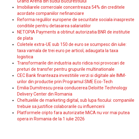
Grand Arena din sudul Bucurestiului
Imobiliarele comerciale concentreaza 54% din creditele
acordate companiilor nefinanciare
Reforma regulilor europene de securitate sociala inaspreste
conditiile pentru detasarea salariatilor
NETOPIA Payments a obtinut autorizatia BNR de institutie
de plata
Coletele extra-UE sub 150 de euro se scumpesc din iulie:
taxa vamala de trei euro pe articol, adaugata la taxa
logistica
Transformarile din industria auto ridica noi provocari de
preturi de transfer pentru grupurile multinationale
CEC Bank finanteaza investitiile verzi si digitale ale IMM-
urilor din productie prin Programul SME Eco-Tech
Emilia Dumitrescu preia conducerea Deloitte Technology
Delivery Center din Romania
Cheltuielile de marketing digital, sub lupa fiscului: companiile
trebuie sa justifice colaborarile cu influencerii
Platformele cripto fara autorizatie MiCA nu vor mai putea
opera in Romania de la 1 iulie 2026