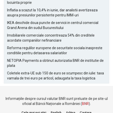
locuinta proprie
Inflatia a scazut la 10,4% in iunie, dar analistii avertizeaza
asupra presiunilor persistente pentru IMM-uri
IKEA deschide doua puncte de servicii in centrul comercial
Grand Arena din sudul Bucurestiului
Imobiliarele comerciale concentreaza 54% din creditele
acordate companiilor nefinanciare
Reforma regulilor europene de securitate sociala inaspreste
conditiile pentru detasarea salariatilor
NETOPIA Payments a obtinut autorizatia BNR de institutie de
plata
Coletele extra-UE sub 150 de euro se scumpesc din iulie: taxa
vamala de trei euro pe articol, adaugata la taxa logistica
Informațiile despre cursul valutar BNR sunt preluate de pe site-ul
oficial al Băncii Naționale a României (
BNR
).
Cele mai noi stiri
English
Arhiva
Cautare