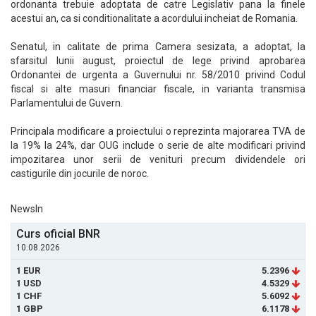
ordonanta trebuie adoptata de catre Legislativ pana la finele
acestui an, ca si conditionalitate a acordului incheiat de Romania.
Senatul, in calitate de prima Camera sesizata, a adoptat, la
sfarsitul lunii august, proiectul de lege privind aprobarea
Ordonantei de urgenta a Guvernului nr. 58/2010 privind Codul
fiscal si alte masuri financiar fiscale, in varianta transmisa
Parlamentului de Guvern.
Principala modificare a proiectului o reprezinta majorarea TVA de
la 19% la 24%, dar OUG include o serie de alte modificari privind
impozitarea unor serii de venituri precum dividendele ori
castigurile din jocurile de noroc.
NewsIn
Curs oficial BNR
10.08.2026
1 EUR
5.2396
1 USD
4.5329
1 CHF
5.6092
1 GBP
6.1178