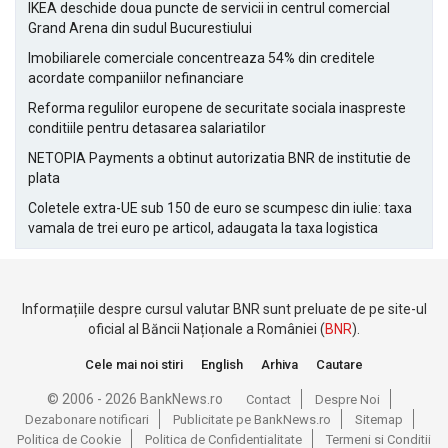
IKEA deschide doua puncte de servicii in centrul comercial
Grand Arena din sudul Bucurestiului
Imobiliarele comerciale concentreaza 54% din creditele
acordate companiilor nefinanciare
Reforma regulilor europene de securitate sociala inaspreste
conditiile pentru detasarea salariatilor
NETOPIA Payments a obtinut autorizatia BNR de institutie de
plata
Coletele extra-UE sub 150 de euro se scumpesc din iulie: taxa
vamala de trei euro pe articol, adaugata la taxa logistica
Informațiile despre cursul valutar BNR sunt preluate de pe site-ul
oficial al Băncii Naționale a României (
BNR
).
Cele mai noi stiri
English
Arhiva
Cautare
© 2006 - 2026 BankNews.ro
Contact
Despre Noi
Dezabonare notificari
Publicitate pe BankNews.ro
Sitemap
Politica de Cookie
Politica de Confidentialitate
Termeni si Conditii