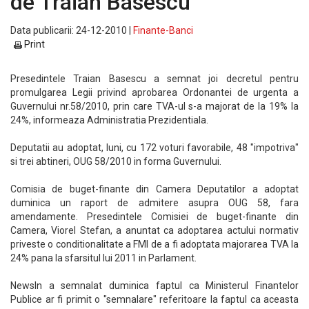
de Traian Basescu
Data publicarii: 24-12-2010 |
Finante-Banci
Print
Presedintele Traian Basescu a semnat joi decretul pentru
promulgarea Legii privind aprobarea Ordonantei de urgenta a
Guvernului nr.58/2010, prin care TVA-ul s-a majorat de la 19% la
24%, informeaza Administratia Prezidentiala.
Deputatii au adoptat, luni, cu 172 voturi favorabile, 48 "impotriva"
si trei abtineri, OUG 58/2010 in forma Guvernului.
Comisia de buget-finante din Camera Deputatilor a adoptat
duminica un raport de admitere asupra OUG 58, fara
amendamente. Presedintele Comisiei de buget-finante din
Camera, Viorel Stefan, a anuntat ca adoptarea actului normativ
priveste o conditionalitate a FMI de a fi adoptata majorarea TVA la
24% pana la sfarsitul lui 2011 in Parlament.
NewsIn a semnalat duminica faptul ca Ministerul Finantelor
Publice ar fi primit o "semnalare" referitoare la faptul ca aceasta