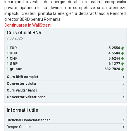
incurajand investitii de energie durabila in cadrul companiilor
private ajutandu-le sa devina mai competitive si sa atenueze
impactul cresterii pretului la energie," a declarat Claudia Pendred,
director BERD pentru Romania.
Continuarea in WallStrett
Curs oficial BNR
7.08.2026
1 EUR
5.2554
1 USD
4.5584
1 CHF
5.6244
1 GBP
6.1277
1 gr. aur
632.7824
Curs BNR complet
Convertor valutar
Curs valutar banci
Convertor valutar bănci
Informatii utile
Dictionar Financiar-Bancar
Despre Credite