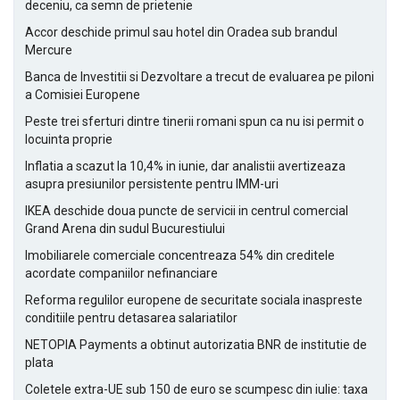
deceniu, ca semn de prietenie
Accor deschide primul sau hotel din Oradea sub brandul
Mercure
Banca de Investitii si Dezvoltare a trecut de evaluarea pe piloni
a Comisiei Europene
Peste trei sferturi dintre tinerii romani spun ca nu isi permit o
locuinta proprie
Inflatia a scazut la 10,4% in iunie, dar analistii avertizeaza
asupra presiunilor persistente pentru IMM-uri
IKEA deschide doua puncte de servicii in centrul comercial
Grand Arena din sudul Bucurestiului
Imobiliarele comerciale concentreaza 54% din creditele
acordate companiilor nefinanciare
Reforma regulilor europene de securitate sociala inaspreste
conditiile pentru detasarea salariatilor
NETOPIA Payments a obtinut autorizatia BNR de institutie de
plata
Coletele extra-UE sub 150 de euro se scumpesc din iulie: taxa