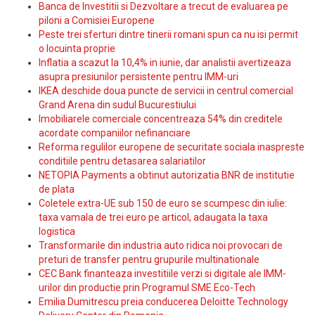
Banca de Investitii si Dezvoltare a trecut de evaluarea pe
piloni a Comisiei Europene
Peste trei sferturi dintre tinerii romani spun ca nu isi permit
o locuinta proprie
Inflatia a scazut la 10,4% in iunie, dar analistii avertizeaza
asupra presiunilor persistente pentru IMM-uri
IKEA deschide doua puncte de servicii in centrul comercial
Grand Arena din sudul Bucurestiului
Imobiliarele comerciale concentreaza 54% din creditele
acordate companiilor nefinanciare
Reforma regulilor europene de securitate sociala inaspreste
conditiile pentru detasarea salariatilor
NETOPIA Payments a obtinut autorizatia BNR de institutie
de plata
Coletele extra-UE sub 150 de euro se scumpesc din iulie:
taxa vamala de trei euro pe articol, adaugata la taxa
logistica
Transformarile din industria auto ridica noi provocari de
preturi de transfer pentru grupurile multinationale
CEC Bank finanteaza investitiile verzi si digitale ale IMM-
urilor din productie prin Programul SME Eco-Tech
Emilia Dumitrescu preia conducerea Deloitte Technology