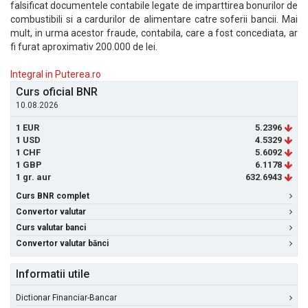
falsificat documentele contabile legate de imparttirea bonurilor de
combustibili si a cardurilor de alimentare catre soferii bancii. Mai
mult, in urma acestor fraude, contabila, care a fost concediata, ar
fi furat aproximativ 200.000 de lei.
Integral in Puterea.ro
Curs oficial BNR
10.08.2026
1 EUR
5.2396
1 USD
4.5329
1 CHF
5.6092
1 GBP
6.1178
1 gr. aur
632.6943
Curs BNR complet
Convertor valutar
Curs valutar banci
Convertor valutar bănci
Informatii utile
Dictionar Financiar-Bancar