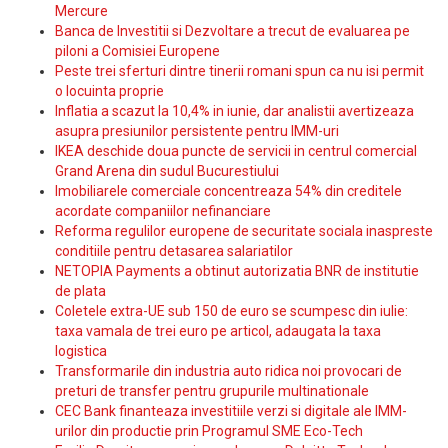
Mercure
Banca de Investitii si Dezvoltare a trecut de evaluarea pe
piloni a Comisiei Europene
Peste trei sferturi dintre tinerii romani spun ca nu isi permit
o locuinta proprie
Inflatia a scazut la 10,4% in iunie, dar analistii avertizeaza
asupra presiunilor persistente pentru IMM-uri
IKEA deschide doua puncte de servicii in centrul comercial
Grand Arena din sudul Bucurestiului
Imobiliarele comerciale concentreaza 54% din creditele
acordate companiilor nefinanciare
Reforma regulilor europene de securitate sociala inaspreste
conditiile pentru detasarea salariatilor
NETOPIA Payments a obtinut autorizatia BNR de institutie
de plata
Coletele extra-UE sub 150 de euro se scumpesc din iulie:
taxa vamala de trei euro pe articol, adaugata la taxa
logistica
Transformarile din industria auto ridica noi provocari de
preturi de transfer pentru grupurile multinationale
CEC Bank finanteaza investitiile verzi si digitale ale IMM-
urilor din productie prin Programul SME Eco-Tech