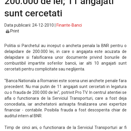
200.000 de lei; 11 angajati
sunt cercetati
Data publicarii: 24-12-2010 |
Finante-Banci
Print
Politia si Parchetul au inceput o ancheta penala la BNR pentru o
delapidare de 200.000 lei, in care o angajata este acuzata de
delapidare si falsificarea unor documente privind bonurile de
combustibil impartite soferilor bancii, iar alti 10 angajati sunt
cercetati pentru complicitate sau neglijenta.
"Banca Nationala a Romaniei este scena unei anchete penale fara
precedent. Nu mai putin de 11 angajati sunt cercetati in legatura
cu o frauda de 200.000 de lei", potrivit Pro TV. In centrul atentiei se
afla o functionara de la Serviciul Transporturi, care a fost deja
concediata, iar anchetatorii asteapta finalizarea unei expertize
financiar - contabile. Posibila frauda a fost descoperita chiar de
auditul intern al BNR.
Timp de cinci ani, o functionara de la Serviciul Transporturi ar fi