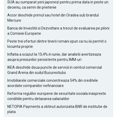
SUA au cumparat yeni japonezi pentru prima data in peste un
deceniu, ca semn de prietenie
Accor deschide primul sau hotel din Oradea sub brandul
Mercure
Banca de Investitii si Dezvoltare a trecut de evaluarea pe piloni
a Comisiei Europene
Peste trei sferturi dintre tinerii romani spun ca nu isi permit o
locuinta proprie
Inflatia a scazut la 10,4% in iunie, dar analistii avertizeaza
asupra presiunilor persistente pentru IMM-uri
IKEA deschide doua puncte de servicii in centrul comercial
Grand Arena din sudul Bucurestiului
Imobiliarele comerciale concentreaza 54% din creditele
acordate companiilor nefinanciare
Reforma regulilor europene de securitate sociala inaspreste
conditiile pentru detasarea salariatilor
NETOPIA Payments a obtinut autorizatia BNR de institutie de
plata