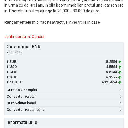
In urma cu doi-trei ani, in plin boom imobiliar, pretul unei garsoniere
in Tineretului putea ajunge la 70.000 - 80.000 de euro.
Randamentele mici fac neatractive investitiile in case
continuarea in: Gandul
Curs oficial BNR
7.08.2026
1 EUR
5.2554
1 USD
4.5584
1 CHF
5.6244
1 GBP
6.1277
1 gr. aur
632.7824
Curs BNR complet
Convertor valutar
Curs valutar banci
Convertor valutar bănci
Informatii utile