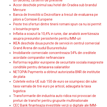
un deceniu, ca semn de prietenie
Accor deschide primul sau hotel din Oradea sub brandul
Mercure
Banca de Investitii si Dezvoltare a trecut de evaluarea pe
piloni a Comisiei Europene
Peste trei sferturi dintre tinerii romani spun ca nu isi permit
o locuinta proprie
Inflatia a scazut la 10,4% in iunie, dar analistii avertizeaza
asupra presiunilor persistente pentru IMM-uri
IKEA deschide doua puncte de servicii in centrul comercial
Grand Arena din sudul Bucurestiului
Imobiliarele comerciale concentreaza 54% din creditele
acordate companiilor nefinanciare
Reforma regulilor europene de securitate sociala inaspreste
conditiile pentru detasarea salariatilor
NETOPIA Payments a obtinut autorizatia BNR de institutie
de plata
Coletele extra-UE sub 150 de euro se scumpesc din iulie:
taxa vamala de trei euro pe articol, adaugata la taxa
logistica
Transformarile din industria auto ridica noi provocari de
preturi de transfer pentru grupurile multinationale
CEC Bank finanteaza investitiile verzi si digitale ale IMM-