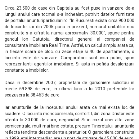
Circa 23.500 de case din Capitala au fost puse in vanzare de-a
lungul anului care tocmai s-a incheaiat, potrivit datelor furnizate
de portalul anunturiparticulari.ro. "In Bucuresti exista circa 900.000
de locuinte, iar din 2005 pana in prezent, numarul unitatilor nou
construite s-a cifrat la numai aproximativ 30.000", spune pentru
gandul Ion Catutoiu, directorul general al companiei de
consultanta imobiliara Real Time. Astfel, un calcul simplu arata ca,
in fiecare scara de bloc, cu zece etaje si 40 de apartamente, o
locuinta este de vanzare. Cumparatorii sunt insa putini, spun
reprezentantii agentiilor imobiliare. Si asta in pofida devalorizarii
constante a imobilelor.
Daca in decembrie 2007, proprietarii de garsoniere solicitau in
medie 69.898 de euro, in ultima luna a lui 2010 pretentiile lor
scazusera la 38.463 de euro.
Iar anunturile de la inceputul anului arata ca mai exista loc de
scadere. O locuinta monocamerala, confort I, din zona Dristor este
oferita la 30.000 de euro, negociabil. Si in cazul unei alte zone
semicentrale, mult mai bine cotata, precum Tineretului, anunturile
reflecta tendinta descendenta a preturilor. O garsoniera construita
in 1999, etaj intermediar, are un pret de strigare de 45.000 de euro.