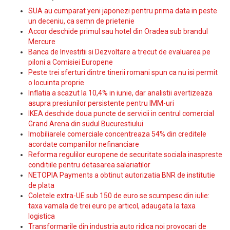
SUA au cumparat yeni japonezi pentru prima data in peste
un deceniu, ca semn de prietenie
Accor deschide primul sau hotel din Oradea sub brandul
Mercure
Banca de Investitii si Dezvoltare a trecut de evaluarea pe
piloni a Comisiei Europene
Peste trei sferturi dintre tinerii romani spun ca nu isi permit
o locuinta proprie
Inflatia a scazut la 10,4% in iunie, dar analistii avertizeaza
asupra presiunilor persistente pentru IMM-uri
IKEA deschide doua puncte de servicii in centrul comercial
Grand Arena din sudul Bucurestiului
Imobiliarele comerciale concentreaza 54% din creditele
acordate companiilor nefinanciare
Reforma regulilor europene de securitate sociala inaspreste
conditiile pentru detasarea salariatilor
NETOPIA Payments a obtinut autorizatia BNR de institutie
de plata
Coletele extra-UE sub 150 de euro se scumpesc din iulie:
taxa vamala de trei euro pe articol, adaugata la taxa
logistica
Transformarile din industria auto ridica noi provocari de