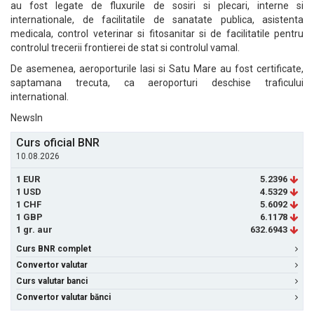
au fost legate de fluxurile de sosiri si plecari, interne si
internationale, de facilitatile de sanatate publica, asistenta
medicala, control veterinar si fitosanitar si de facilitatile pentru
controlul trecerii frontierei de stat si controlul vamal.
De asemenea, aeroporturile Iasi si Satu Mare au fost certificate,
saptamana trecuta, ca aeroporturi deschise traficului
international.
NewsIn
Curs oficial BNR
10.08.2026
1 EUR
5.2396
1 USD
4.5329
1 CHF
5.6092
1 GBP
6.1178
1 gr. aur
632.6943
Curs BNR complet
Convertor valutar
Curs valutar banci
Convertor valutar bănci