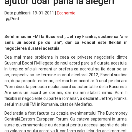
ajutor doar pana la alegeri
Data publicarii: 19-01-2011 |
Economie
Print
Seful misiunii FMI la Bucuresti, Jeffrey Franks, sustine ca "are
sens un acord pe doi ani", dar ca Fondul este flexibil in
negocierea duratei acestuia
Cea mai mare problema in ceea ce priveste negocierile dintre
Guvernul Boc si FMI legate de noul acord pare a fi durata acestuia.
In timp ce oficialii romani ar prefera ca acordul sa fie doar pe un
an, respectiv sa se termine in anul electoral 2012, Fondul sustine
ca, dupa propriile estimari, cel mai bun acord ar fi unul pe doi ani.
"Vom discuta perioada noului acord cu autoritatile de la Bucuresti.
Are sens un acord pe doi ani, dar nu am stabilit nimic. Vom fi
flexibili in negocierile cu partea romana", a declarat Jeffrey Franks,
seful misiunii FMI in Romania, citat de Mediafax.
Declaratia a fost facuta cu ocazia evenimentului The Euromoney
Central&Eastern European Forum. Cu cateva saptamani in urma,
surse guvernamentale au declarat pentru aceeasi agentie de stiri
ca valoarea noului acord va fi, conform calculelor din acel moment,