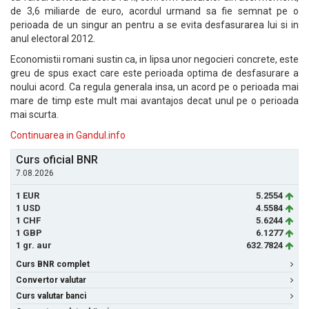
de 3,6 miliarde de euro, acordul urmand sa fie semnat pe o
perioada de un singur an pentru a se evita desfasurarea lui si in
anul electoral 2012.
Economistii romani sustin ca, in lipsa unor negocieri concrete, este
greu de spus exact care este perioada optima de desfasurare a
noului acord. Ca regula generala insa, un acord pe o perioada mai
mare de timp este mult mai avantajos decat unul pe o perioada
mai scurta.
Continuarea in Gandul.info
Curs oficial BNR
7.08.2026
1 EUR
5.2554
1 USD
4.5584
1 CHF
5.6244
1 GBP
6.1277
1 gr. aur
632.7824
Curs BNR complet
Convertor valutar
Curs valutar banci