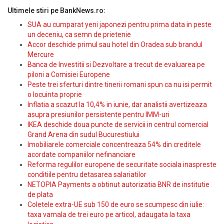
Ultimele stiri pe BankNews.ro:
SUA au cumparat yeni japonezi pentru prima data in peste
un deceniu, ca semn de prietenie
Accor deschide primul sau hotel din Oradea sub brandul
Mercure
Banca de Investitii si Dezvoltare a trecut de evaluarea pe
piloni a Comisiei Europene
Peste trei sferturi dintre tinerii romani spun ca nu isi permit
o locuinta proprie
Inflatia a scazut la 10,4% in iunie, dar analistii avertizeaza
asupra presiunilor persistente pentru IMM-uri
IKEA deschide doua puncte de servicii in centrul comercial
Grand Arena din sudul Bucurestiului
Imobiliarele comerciale concentreaza 54% din creditele
acordate companiilor nefinanciare
Reforma regulilor europene de securitate sociala inaspreste
conditiile pentru detasarea salariatilor
NETOPIA Payments a obtinut autorizatia BNR de institutie
de plata
Coletele extra-UE sub 150 de euro se scumpesc din iulie:
taxa vamala de trei euro pe articol, adaugata la taxa