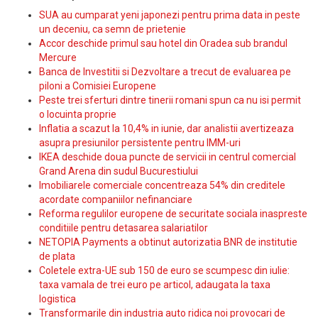
SUA au cumparat yeni japonezi pentru prima data in peste
un deceniu, ca semn de prietenie
Accor deschide primul sau hotel din Oradea sub brandul
Mercure
Banca de Investitii si Dezvoltare a trecut de evaluarea pe
piloni a Comisiei Europene
Peste trei sferturi dintre tinerii romani spun ca nu isi permit
o locuinta proprie
Inflatia a scazut la 10,4% in iunie, dar analistii avertizeaza
asupra presiunilor persistente pentru IMM-uri
IKEA deschide doua puncte de servicii in centrul comercial
Grand Arena din sudul Bucurestiului
Imobiliarele comerciale concentreaza 54% din creditele
acordate companiilor nefinanciare
Reforma regulilor europene de securitate sociala inaspreste
conditiile pentru detasarea salariatilor
NETOPIA Payments a obtinut autorizatia BNR de institutie
de plata
Coletele extra-UE sub 150 de euro se scumpesc din iulie:
taxa vamala de trei euro pe articol, adaugata la taxa
logistica
Transformarile din industria auto ridica noi provocari de