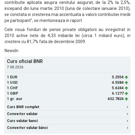
contributie aplicata asupra venitului asigurat, de la 2% la 2,5%,
incepand din luna martie 2010 (luna de colectare ianuarie 2010),
se constata si cresterea mai accentuata a valorii contributiei medii
pe participant", se mentioneaza in raport.
Cele noua fonduri de pensii private obligatorii au inregistrat in
2010 active nete de 4,33 miliarde lei (circa 1 miliard euro), in
crestere cu 81,7% fata de decembrie 2009.
NewsIn
Curs oficial BNR
7.08.2026
1 EUR
5.2554
1 USD
4.5584
1 CHF
5.6244
1 GBP
6.1277
1 gr. aur
632.7824
Curs BNR complet
Convertor valutar
Curs valutar banci
Convertor valutar bănci