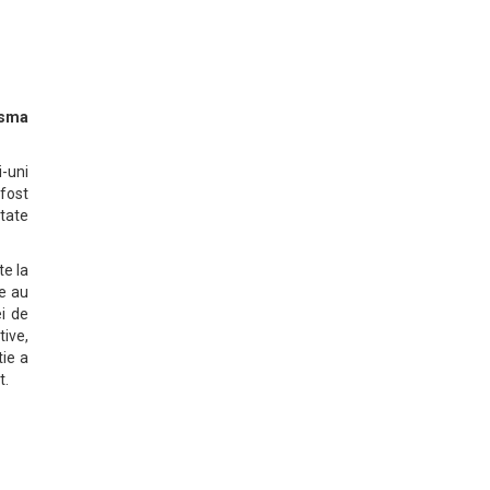
isma
i-uni
 fost
ltate
te la
le au
ei de
tive,
tie a
t.