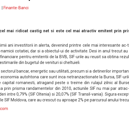
 |
Finante-Banci
el mai ridicat castig net si este cel mai atractiv emitent prin pr
timii ani investitorii in alerta, devenind printre cele mai interesante ac-t
i-namicii cotatiei, dar si a obiectul-ui de activitate. Desi in anul trecut au
financiare pentru emitentii de la BVB, SIF-urile au reusit sa obtina rezu
stimarile din bugetul de venituri si cheltuieli.
sectorul bancar, energetic sau utilitati, precum si a detinerilor importan
n economia autohtona care sunt inca netranzactionate la Bursa, SIF-uri
e capital romanesti, atragand peste o treime din rulajul zilnic al Burs
sa prin prisma randamentelor din 2010, actiunile SIF nu mai par atrac-
deri intre 0,79% (SIF Oltenia) si 20,07% (SIF Transil-vania). Sigura excep
rile SIF Moldova, care au crescut cu aproape 2% pe parcursul anului trecu
l.com