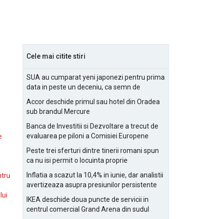
Cele mai citite stiri
SUA au cumparat yeni japonezi pentru prima
data in peste un deceniu, ca semn de
prietenie
Accor deschide primul sau hotel din Oradea
sub brandul Mercure
Banca de Investitii si Dezvoltare a trecut de
evaluarea pe piloni a Comisiei Europene
e
Peste trei sferturi dintre tinerii romani spun
ca nu isi permit o locuinta proprie
Inflatia a scazut la 10,4% in iunie, dar analistii
ntru
avertizeaza asupra presiunilor persistente
pentru IMM-uri
lui
IKEA deschide doua puncte de servicii in
centrul comercial Grand Arena din sudul