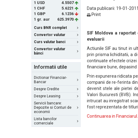
1 USD
4.5507
1 CHF
5.6221
Data publicarii: 19-01-2011
1 GBP
6.1236
Print
1 gr. aur
625.3970
Curs BNR complet
SIF Moldova a raportat c
Convertor valutar
evaluarii
Curs valutar banci
Actiunile SIF au tinut in ul
Convertor valutar
bănci
prin prisma lichiditatii, a d
continuate efectele crizei 
Informatii utile
financiare bune, depasind e
Prin expunerea ridicata pe 
Dictionar Financiar-
Bancar
companii de re-ferinta di
devenit stele ale pietei d
Despre Credite
Valori Bucuresti (BVB). In
Despre Leasing
intrucat au inregistrat sca
Servicii bancare:
fost reprezentata de titlu
Depozite si Conturi de
economii
Continuarea in Financiaru
Lista bancilor
comerciale