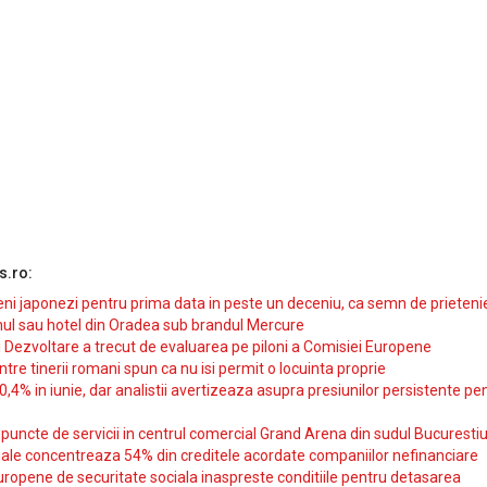
s.ro:
i japonezi pentru prima data in peste un deceniu, ca semn de prieteni
ul sau hotel din Oradea sub brandul Mercure
si Dezvoltare a trecut de evaluarea pe piloni a Comisiei Europene
intre tinerii romani spun ca nu isi permit o locuinta proprie
10,4% in iunie, dar analistii avertizeaza asupra presiunilor persistente pe
uncte de servicii in centrul comercial Grand Arena din sudul Bucurestiu
iale concentreaza 54% din creditele acordate companiilor nefinanciare
uropene de securitate sociala inaspreste conditiile pentru detasarea