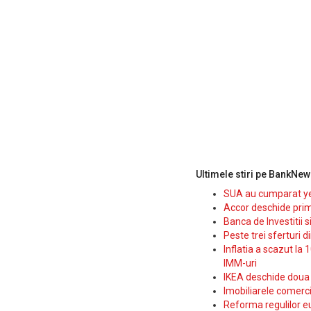
Ultimele stiri pe BankNew
SUA au cumparat yen
Accor deschide prim
Banca de Investitii 
Peste trei sferturi d
Inflatia a scazut la 
IMM-uri
IKEA deschide doua p
Imobiliarele comerc
Reforma regulilor e