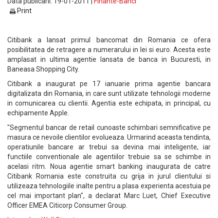
Data publicarii: 19-01-2011 |
Finante-Banci
Print
Citibank a lansat primul bancomat din Romania ce ofera
posibilitatea de retragere a numerarului in lei si euro. Acesta este
amplasat in ultima agentie lansata de banca in Bucuresti, in
Baneasa Shopping City.
Citibank a inaugurat pe 17 ianuarie prima agentie bancara
digitalizata din Romania, in care sunt utilizate tehnologii moderne
in comunicarea cu clientii. Agentia este echipata, in principal, cu
echipamente Apple.
"Segmentul bancar de retail cunoaste schimbari semnificative pe
masura ce nevoile clientilor evolueaza. Urmarind aceasta tendinta,
operatiunile bancare ar trebui sa devina mai inteligente, iar
functiile conventionale ale agentiilor trebuie sa se schimbe in
acelasi ritm. Noua agentie smart banking inaugurata de catre
Citibank Romania este construita cu grija in jurul clientului si
utilizeaza tehnologiile inalte pentru a plasa experienta acestuia pe
cel mai important plan", a declarat Marc Luet, Chief Executive
Officer EMEA Citicorp Consumer Group.