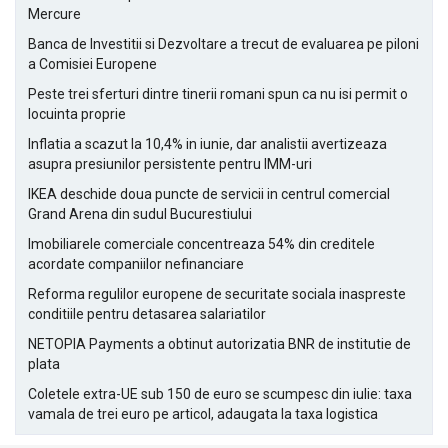
Mercure
Banca de Investitii si Dezvoltare a trecut de evaluarea pe piloni
a Comisiei Europene
Peste trei sferturi dintre tinerii romani spun ca nu isi permit o
locuinta proprie
Inflatia a scazut la 10,4% in iunie, dar analistii avertizeaza
asupra presiunilor persistente pentru IMM-uri
IKEA deschide doua puncte de servicii in centrul comercial
Grand Arena din sudul Bucurestiului
Imobiliarele comerciale concentreaza 54% din creditele
acordate companiilor nefinanciare
Reforma regulilor europene de securitate sociala inaspreste
conditiile pentru detasarea salariatilor
NETOPIA Payments a obtinut autorizatia BNR de institutie de
plata
Coletele extra-UE sub 150 de euro se scumpesc din iulie: taxa
vamala de trei euro pe articol, adaugata la taxa logistica