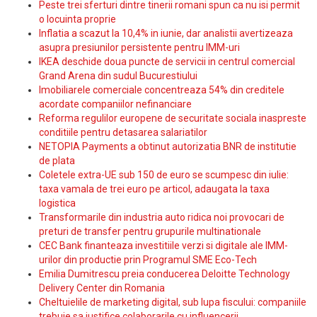
Peste trei sferturi dintre tinerii romani spun ca nu isi permit
o locuinta proprie
Inflatia a scazut la 10,4% in iunie, dar analistii avertizeaza
asupra presiunilor persistente pentru IMM-uri
IKEA deschide doua puncte de servicii in centrul comercial
Grand Arena din sudul Bucurestiului
Imobiliarele comerciale concentreaza 54% din creditele
acordate companiilor nefinanciare
Reforma regulilor europene de securitate sociala inaspreste
conditiile pentru detasarea salariatilor
NETOPIA Payments a obtinut autorizatia BNR de institutie
de plata
Coletele extra-UE sub 150 de euro se scumpesc din iulie:
taxa vamala de trei euro pe articol, adaugata la taxa
logistica
Transformarile din industria auto ridica noi provocari de
preturi de transfer pentru grupurile multinationale
CEC Bank finanteaza investitiile verzi si digitale ale IMM-
urilor din productie prin Programul SME Eco-Tech
Emilia Dumitrescu preia conducerea Deloitte Technology
Delivery Center din Romania
Cheltuielile de marketing digital, sub lupa fiscului: companiile
trebuie sa justifice colaborarile cu influencerii