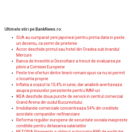
Ultimele stiri pe BankNews.ro:
SUA au cumparat yeni japonezi pentru prima data in peste
un deceniu, ca semn de prietenie
Accor deschide primul sau hotel din Oradea sub brandul
Mercure
Banca de Investitii si Dezvoltare a trecut de evaluarea pe
piloni a Comisiei Europene
Peste trei sferturi dintre tinerii romani spun ca nu isi permit
o locuinta proprie
Inflatia a scazut la 10,4% in iunie, dar analistii avertizeaza
asupra presiunilor persistente pentru IMM-uri
IKEA deschide doua puncte de servicii in centrul comercial
Grand Arena din sudul Bucurestiului
Imobiliarele comerciale concentreaza 54% din creditele
acordate companiilor nefinanciare
Reforma regulilor europene de securitate sociala inaspreste
conditiile pentru detasarea salariatilor
NETOPIA Payments a obtinut autorizatia BNR de institutie