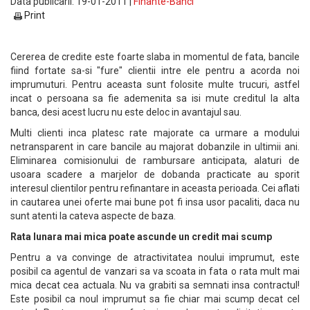
Data publicarii: 19-01-2011 |
Finante-Banci
Print
Cererea de credite este foarte slaba in momentul de fata, bancile
fiind fortate sa-si "fure" clientii intre ele pentru a acorda noi
imprumuturi. Pentru aceasta sunt folosite multe trucuri, astfel
incat o persoana sa fie ademenita sa isi mute creditul la alta
banca, desi acest lucru nu este deloc in avantajul sau.
Multi clienti inca platesc rate majorate ca urmare a modului
netransparent in care bancile au majorat dobanzile in ultimii ani.
Eliminarea comisionului de rambursare anticipata, alaturi de
usoara scadere a marjelor de dobanda practicate au sporit
interesul clientilor pentru refinantare in aceasta perioada. Cei aflati
in cautarea unei oferte mai bune pot fi insa usor pacaliti, daca nu
sunt atenti la cateva aspecte de baza.
Rata lunara mai mica poate ascunde un credit mai scump
Pentru a va convinge de atractivitatea noului imprumut, este
posibil ca agentul de vanzari sa va scoata in fata o rata mult mai
mica decat cea actuala. Nu va grabiti sa semnati insa contractul!
Este posibil ca noul imprumut sa fie chiar mai scump decat cel