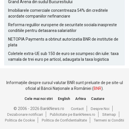
Grand Arena din sudul Bucurestiului
Imobiliarele comerciale concentreaza 54% din creditele
acordate companiilor nefinanciare
Reforma regulilor europene de securitate sociala inaspreste
conditiile pentru detasarea salariatilor
NETOPIA Payments a obtinut autorizatia BNR de institutie de
plata
Coletele extra-UE sub 150 de euro se scumpesc din iulie: taxa
vamala de trei euro pe articol, adaugata la taxa logistica
Informațiile despre cursul valutar BNR sunt preluate de pe site-ul
oficial al Băncii Naționale a României (
BNR
).
Cele mai noi stiri
English
Arhiva
Cautare
© 2006 - 2026 BankNews.ro
Contact
Despre Noi
Dezabonare notificari
Publicitate pe BankNews.ro
Sitemap
Politica de Cookie
Politica de Confidentialitate
Termeni si Conditii