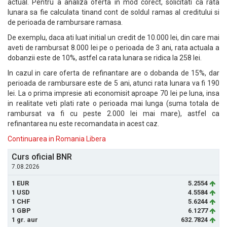
actual. Pentru a analiza oferta in mod corect, solicitati ca rata
lunara sa fie calculata tinand cont de soldul ramas al creditului si
de perioada de rambursare ramasa.
De exemplu, daca ati luat initial un credit de 10.000 lei, din care mai
aveti de rambursat 8.000 lei pe o perioada de 3 ani, rata actuala a
dobanzii este de 10%, astfel ca rata lunara se ridica la 258 lei.
In cazul in care oferta de refinantare are o dobanda de 15%, dar
perioada de rambursare este de 5 ani, atunci rata lunara va fi 190
lei. La o prima impresie ati economisit aproape 70 lei pe luna, insa
in realitate veti plati rate o perioada mai lunga (suma totala de
rambursat va fi cu peste 2.000 lei mai mare), astfel ca
refinantarea nu este recomandata in acest caz.
Continuarea in Romania Libera
Curs oficial BNR
7.08.2026
1 EUR
5.2554
1 USD
4.5584
1 CHF
5.6244
1 GBP
6.1277
1 gr. aur
632.7824